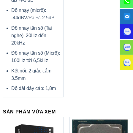
dB +/-3 dB
Độ nhạy (micrô):
-44dBV/Pa +/- 2.5dB
Độ nhạy tần số (Tai
nghe): 20Hz đến
20kHz
Độ nhạy tần số (Micrô):
100Hz tới 6,5kHz
Kết nối: 2 giắc cắm
3.5mm
Độ dài dây cáp: 1,8m
SẢN PHẨM VỪA XEM