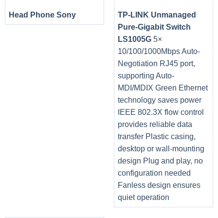
Giao tiếp mạng
LAN 10/100/1000 Mbps
Head Phone Sony
TP-LINK Unmanaged
Giao tiếp không
802.11a/b/g/n/acR2+ax wireless LAN; 2×2
Pure-Gigabit Switch
dây
MU-MIMO technology; Bluetooth 4.1
LS1005G
5×
2 x USB 3.2, 1 x USB Type C, 1 x USB 2.0, 1
10/100/1000Mbps Auto-
Cổng giao tiếp
x HDMI, 1 x Ethernet
Negotiation RJ45 port,
Pin
48Wh, Li-ion
supporting Auto-
MDI/MDIX Green Ethernet
Kích thước (rộng
363.4 (W) x 254.5 (D) x 23.25 (H) mm
x dài x cao)
technology saves power
IEEE 802.3X flow control
Cân nặng
2.1kg
provides reliable data
Hệ điều hành
Win 10
transfer Plastic casing,
Phụ kiện đi kèm
AC Adapter
desktop or wall-mounting
design Plug and play, no
configuration needed
Fanless design ensures
quiet operation