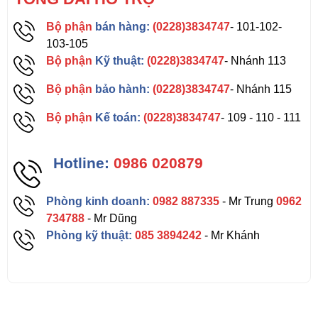
Bộ phận
bán hàng:
(0228)3834747
- 101-102-
103-105
Bộ phận
Kỹ thuật:
(0228)3834747
- Nhánh 113
Bộ phận
bảo hành:
(0228)3834747
- Nhánh 115
Bộ phận
Kế toán:
(0228)3834747
- 109 - 110 - 111
Hotline:
0986 020879
Phòng kinh doanh:
0982 887335
- Mr Trung
0962
734788
- Mr Dũng
Phòng kỹ thuật:
085 3894242
- Mr Khánh