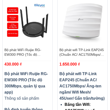
Bộ phát WiFi Ruijie RG-
Bộ phát wifi TP-Link EAP245
EW300 PRO (Tốc độ
(Chuẩn AC/ AC1750Mbps/
300Mbps, quản lý qua app)
Ăng-ten ngầm/ Wifi Mesh/
430.000
₫
1.650.000
₫
45User/ Gắn trần/tường)
Bộ phát WiFi Ruijie RG-
Bộ phát wifi TP-Link
EW300 PRO (Tốc độ
EAP245 (Chuẩn AC/
300Mbps, quản lý qua
AC1750Mbps/ Ăng-ten
app)
ngầm/ Wifi Mesh/
Thông số sản phẩm
45User/ Gắn trần/tường)
Băng tần Wifi:
Bộ định tuyến thông