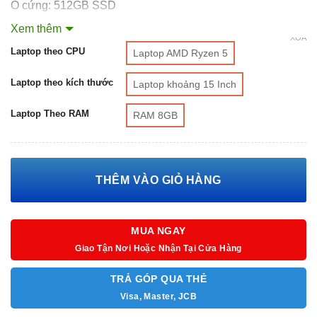
Ổ cứng: 512GB SSD
Xem thêm
VGA: NVIDIA GTX1650 4GB
XÓA
Laptop theo CPU
Laptop AMD Ryzen 5
Màn hình: 15.6 inch FHD IPS
Laptop theo kích thước
Laptop khoảng 15 Inch
HĐH: Win 10
Laptop Theo RAM
RAM 8GB
Màu: Đen
THÊM VÀO GIỎ HÀNG
MUA NGAY
Giao Tận Nơi Hoặc Nhận Tại Cửa Hàng
TRẢ GÓP QUA THẺ
Visa, Master, JCB