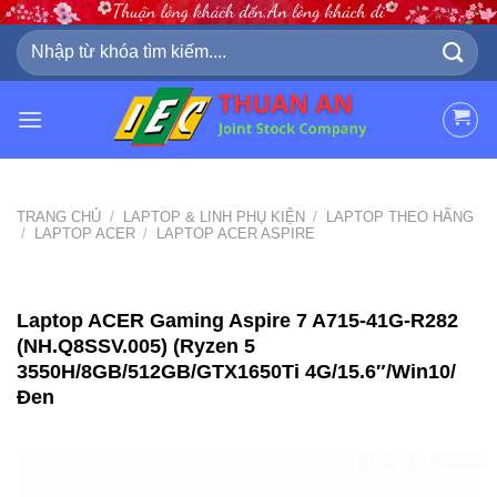
Skip
to
Tìm
kiếm:
content
TRANG CHỦ
/
LAPTOP & LINH PHỤ KIỆN
/
LAPTOP THEO HÃNG
/
LAPTOP ACER
/
LAPTOP ACER ASPIRE
Laptop ACER Gaming Aspire 7 A715-41G-R282
(NH.Q8SSV.005) (Ryzen 5
3550H/8GB/512GB/GTX1650Ti 4G/15.6″/Win10/
Đen