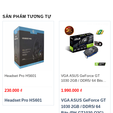
SẢN PHẨM TƯƠNG TỰ
Hãng sản xuất
Acer
Headset Pro HS601
VGA ASUS GeForce GT
Aspire 7 A715-41G-R282 – model Giải trí,
1030 2GB / DDR5/ 64 Bits
Chủng loại
Gaming
(PH-GT1030-O2G)
230.000
₫
1.990.000
₫
Part Number
NH.Q8SSV.005
Headset Pro HS601
VGA ASUS GeForce GT
Mầu sắc
Black
1030 2GB / DDR5/ 64
Bộ vi xử lý
AMD Ryzen™ 5 3550H
Bits (PH-GT1030-O2G)
-