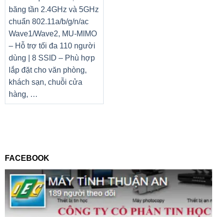
băng tần 2.4GHz và 5GHz
chuẩn 802.11a/b/g/n/ac
Wave1/Wave2, MU-MIMO
– Hỗ trợ tối đa 110 người
dùng | 8 SSID – Phù hợp
lắp đặt cho văn phòng,
khách sạn, chuỗi cửa
hàng, …
FACEBOOK