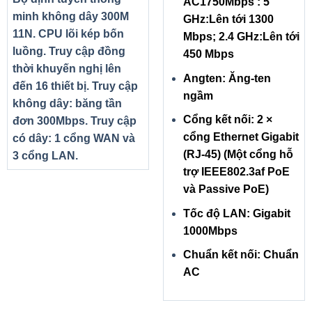
AC1750Mbps : 5
minh không dây 300M
GHz:Lên tới 1300
11N. CPU lõi kép bốn
Mbps; 2.4 GHz:Lên tới
luồng. Truy cập đồng
450 Mbps
thời khuyến nghị lên
Angten: Ăng-ten
đến 16 thiết bị. Truy cập
ngầm
không dây: băng tần
Cổng kết nối: 2 ×
đơn 300Mbps. Truy cập
cổng Ethernet Gigabit
có dây: 1 cổng WAN và
(RJ-45) (Một cổng hỗ
3 cổng LAN.
trợ IEEE802.3af PoE
và Passive PoE)
Tốc độ LAN: Gigabit
1000Mbps
Chuẩn kết nối: Chuẩn
AC