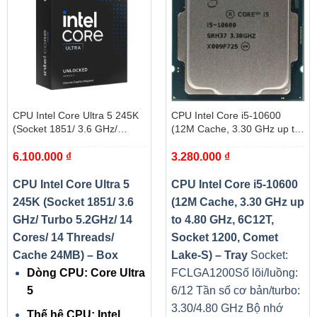
CPU Intel Core Ultra 5 245K
CPU Intel Core i5-10600
(Socket 1851/ 3.6 GHz/
(12M Cache, 3.30 GHz up to
Turbo 5.2GHz/ 14 Cores/ 14
4.80 GHz, 6C12T, Socket
6.100.000
₫
3.280.000
₫
Threads/ Cache 24MB) – Box
1200, Comet Lake-S) – Tray
CPU Intel Core Ultra 5
CPU Intel Core i5-10600
245K (Socket 1851/ 3.6
(12M Cache, 3.30 GHz up
GHz/ Turbo 5.2GHz/ 14
to 4.80 GHz, 6C12T,
Cores/ 14 Threads/
Socket 1200, Comet
Cache 24MB) – Box
Lake-S) – Tray
Socket:
Dòng CPU: Core Ultra
FCLGA1200
Số lõi/luồng:
5
6/12
Tần số cơ bản/turbo:
3.30/4.80 GHz
Bộ nhớ
Thế hệ CPU: Intel