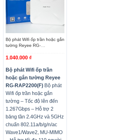
Bộ phát Wifi ốp trần hoặc gắn
tường Reyee RG-
RAP2200(F)
1.040.000
₫
Bộ phát Wifi ốp trần
hoặc gắn tường Reyee
RG-RAP2200(F)
Bộ phát
Wifi ốp trần hoặc gắn
tường – Tốc độ lên đến
1.267Gbps – Hỗ trợ 2
băng tần 2.4GHz và 5GHz
chuẩn 802.11a/b/g/n/ac
Wave1/Wave2, MU-MIMO