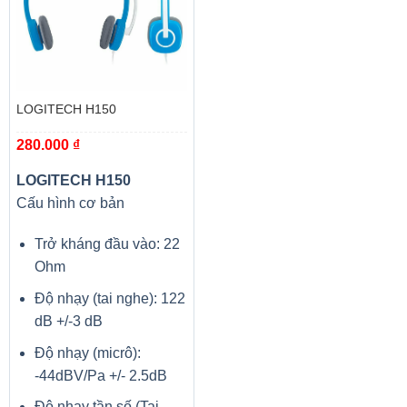
LOGITECH H150
280.000
₫
LOGITECH H150
Cấu hình cơ bản
Trở kháng đầu vào: 22
Ohm
Độ nhạy (tai nghe): 122
dB +/-3 dB
Độ nhạy (micrô):
-44dBV/Pa +/- 2.5dB
Độ nhạy tần số (Tai