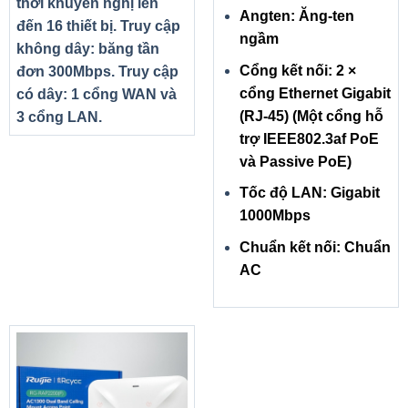
thời khuyến nghị lên
Angten: Ăng-ten
đến 16 thiết bị. Truy cập
ngầm
không dây: băng tần
Cổng kết nối: 2 ×
đơn 300Mbps. Truy cập
cổng Ethernet Gigabit
có dây: 1 cổng WAN và
(RJ-45) (Một cổng hỗ
3 cổng LAN.
trợ IEEE802.3af PoE
và Passive PoE)
Tốc độ LAN: Gigabit
1000Mbps
Chuẩn kết nối: Chuẩn
AC