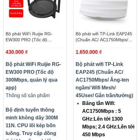
Bộ phát WiFi Ruijie RG-
Bộ phát wifi TP-Link EAP245
EW300 PRO (Tốc độ
(Chuẩn AC/ AC1750Mbps/
300Mbps, quản lý qua app)
Ăng-ten ngầm/ Wifi Mesh/
430.000
₫
1.650.000
₫
45User/ Gắn trần/tường)
Bộ phát WiFi Ruijie RG-
Bộ phát wifi TP-Link
EW300 PRO (Tốc độ
EAP245 (Chuẩn AC/
300Mbps, quản lý qua
AC1750Mbps/ Ăng-ten
app)
ngầm/ Wifi Mesh/
Thông số sản phẩm
45User/ Gắn trần/tường)
Băng tần Wifi:
Bộ định tuyến thông
AC1750Mbps : 5
minh không dây 300M
GHz:Lên tới 1300
11N. CPU lõi kép bốn
Mbps; 2.4 GHz:Lên tới
luồng. Truy cập đồng
450 Mbps