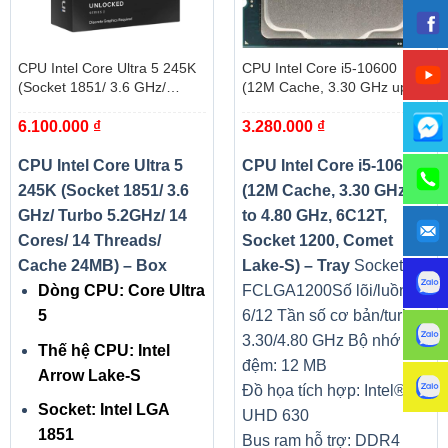
CPU Intel Core Ultra 5 245K
CPU Intel Core i5-10600
(Socket 1851/ 3.6 GHz/
(12M Cache, 3.30 GHz up to
Turbo 5.2GHz/ 14 Cores/ 14
4.80 GHz, 6C12T, Socket
6.100.000
₫
3.280.000
₫
Threads/ Cache 24MB) – Box
1200, Comet Lake-S) – Tray
CPU Intel Core Ultra 5
CPU Intel Core i5-10600
245K (Socket 1851/ 3.6
(12M Cache, 3.30 GHz up
GHz/ Turbo 5.2GHz/ 14
to 4.80 GHz, 6C12T,
Cores/ 14 Threads/
Socket 1200, Comet
Cache 24MB) – Box
Lake-S) – Tray
Socket:
Dòng CPU: Core Ultra
FCLGA1200
Số lõi/luồng:
5
6/12
Tần số cơ bản/turbo:
3.30/4.80 GHz
Bộ nhớ
Thế hệ CPU: Intel
đệm: 12 MB
Arrow Lake-S
Đồ họa tích hợp: Intel®
Socket: Intel LGA
UHD 630
1851
Bus ram hỗ trợ: DDR4