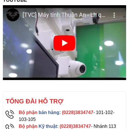
YOUTUBE
TỔNG ĐÀI HỖ TRỢ
Bộ phận
bán hàng:
(0228)3834747
- 101-102-
103-105
Bộ phận
Kỹ thuật:
(0228)3834747
- Nhánh 113