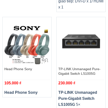
giao tiếp: DVI-D x 1/ HDMI
x 1
Head Phone Sony
TP-LINK Unmanaged Pure-
Gigabit Switch LS1005G
105.000
₫
230.000
₫
Head Phone Sony
TP-LINK Unmanaged
Pure-Gigabit Switch
LS1005G
5×