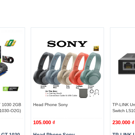
rúc Zen 2 được sản xuất trên tiến trình TSMC 7nm FinFet và v
ợ tốt nhất từ dòng 300 series trở lên, và hỗ trợ tốt nhất là B
ợ RAM DDR4 ở mức bus 3200Mhz cho khả năng đa nhiệm cực tốt
+
+
 1030 2GB
Head Phone Sony
TP-LINK Un
T1030-O2G)
Switch LS1
105.000
₫
230.000
₫
 GT 1030
Head Phone Sony
TP-LINK 