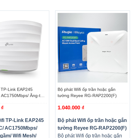
+
i TP-Link EAP245
Bộ phát Wifi ốp trần hoặc gắn
 AC1750Mbps/ Ăng-ten
tường Reyee RG-RAP2200(F)
 Mesh/ 45User/ Gắn
0
₫
1.040.000
₫
ifi TP-Link EAP245
Bộ phát Wifi ốp trần hoặc gắn
C/ AC1750Mbps/
tường Reyee RG-RAP2200(F)
gầm/ Wifi Mesh/
Bộ phát Wifi ốp trần hoặc gắn