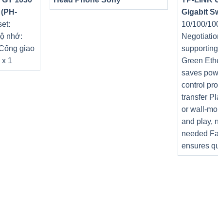
 (PH-
Gigabit S
et:
10/100/10
ộ nhớ:
Negotiatio
 Cổng giao
supportin
 x 1
Green Eth
saves pow
control pr
transfer P
or wall-mo
and play, 
needed Fa
ensures qu