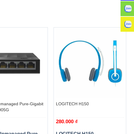
ẫn hỗ trợ
450 với mức
.
+
managed Pure-Gigabit
LOGITECH H150
005G
280.000
₫
Unmanaged Pure-
LOGITECH H150