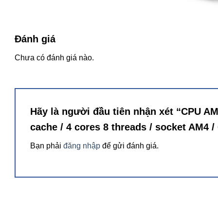
AMD Ryzen 3 4100 có 4 nhân và 8 luồng, hoạt động ở xung 
động trơn tru với mọi tác vụ từ văn phòng cơ bản đến g
Đánh giá
mua thêm VGA rời để xử lý các tác vụ đồ họa và gaming 3
Chưa có đánh giá nào.
Hãy là người đầu tiên nhận xét “CPU AM
cache / 4 cores 8 threads / socket AM4 
Bạn phải
đăng nhập
để gửi đánh giá.