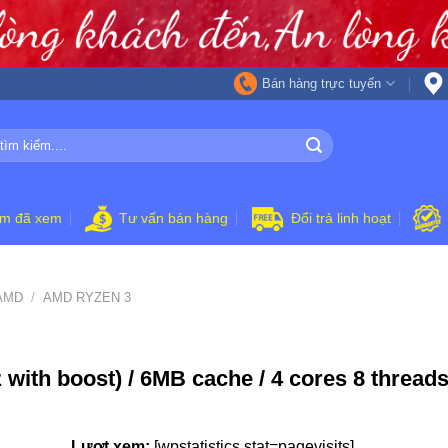
Bán hàng trực tuyến
ẩm đã xem
Tư vấn bán hàng
Đổi trả linh hoạt
AMD
/
AMD RYZEN 3
ith boost) / 6MB cache / 4 cores 8 threads
Lượt xem:
[wpstatistics stat=pagevisits]