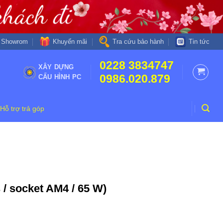
Khuyến mãi
Showrom
Tra cứu bảo hành
Tin tức
0228 3834747
XÂY DỰNG
0986.020.879
CẤU HÌNH PC
Hỗ trợ trả góp
 / socket AM4 / 65 W)