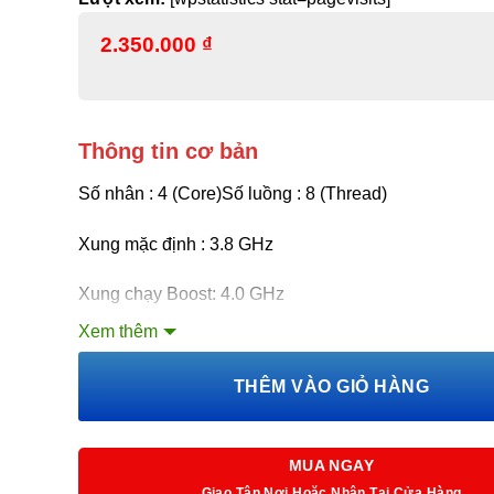
2.350.000
₫
Thông tin cơ bản
Số nhân : 4 (Core)
Số luồng : 8 (Thread)
Xung mặc định : 3.8 GHz
Xung chạy Boost: 4.0 GHz
Xem thêm
Bộ nhớ đệm Cache : 6MB
THÊM VÀO GIỎ HÀNG
Mức tiêu thụ điện năng TDP: 65 W
MUA NGAY
Giao Tận Nơi Hoặc Nhận Tại Cửa Hàng