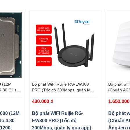
+
+
0 (12M
Bộ phát WiFi Ruijie RG-EW300
Bộ phát wif
4.80 GHz,
PRO (Tốc độ 300Mbps, quản lý
(Chuẩn AC/
omet Lake-
qua app)
ngầm/ Wifi
430.000
₫
1.650.00
trần/tường)
0600 (12M
Bộ phát WiFi Ruijie RG-
Bộ phát w
to 4.80
EW300 PRO (Tốc độ
(Chuẩn A
1200,
300Mbps, quản lý qua app)
Ăng-ten n