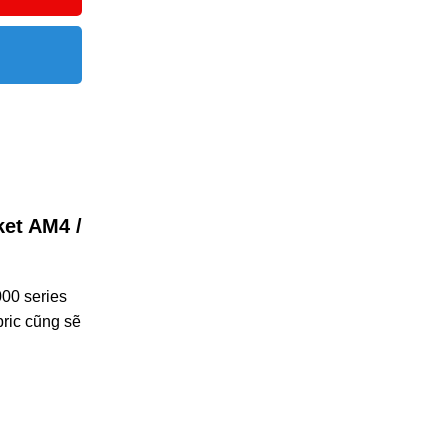
ket AM4 /
00 series
bric cũng sẽ