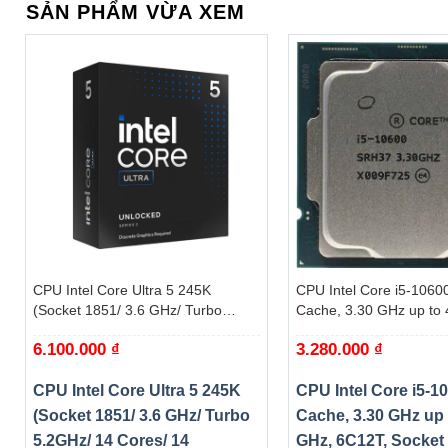
SẢN PHẨM VỪA XEM
+
+
CPU Intel Core Ultra 5 245K
CPU Intel Core i5-1060
(Socket 1851/ 3.6 GHz/ Turbo
Cache, 3.30 GHz up to 
5.2GHz/ 14 Cores/ 14 Threads/
6C12T, Socket 1200, C
6.100.000
₫
3.280.000
₫
Cache 24MB) – Box
S) – Tray
CPU Intel Core Ultra 5 245K
CPU Intel Core i5-1
(Socket 1851/ 3.6 GHz/ Turbo
Cache, 3.30 GHz up 
5.2GHz/ 14 Cores/ 14
GHz, 6C12T, Socket 