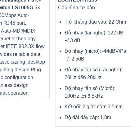
witch LS1005G
5×
Cấu hình cơ bản
00Mbps Auto-
Trở kháng đầu vào: 22 Ohm
n RJ45 port,
g Auto-MDI/MDIX
Độ nhạy (tai nghe): 122 dB
ernet technology
+/-3 dB
er IEEE 802.3X flow
Độ nhạy (micrô): -44dBV/Pa
ovides reliable data
+/- 2.5dB
lastic casing, desktop
Độ nhạy tần số (Tai nghe):
unting design Plug
20Hz đến 20kHz
no configuration
nless design
Độ nhạy tần số (Micrô):
iet operation
100Hz tới 6,5kHz
Kết nối: 2 giắc cắm 3.5mm
Độ dài dây cáp: 1,8m