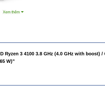
nhịp Turbo Boost tối đa 4.0Ghz, giúp hiệu năng tồng thể tăng 
Xem thêm
aming. CPU AMD Ryzen 3 4100 không tích hợp GPU, vì vậy ngườ
D.
D Ryzen 3 4100 3.8 GHz (4.0 GHz with boost) /
/ 65 W)”