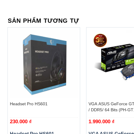
SẢN PHẨM TƯƠNG TỰ
CPU AMD Ryzen 3 4100 có mã codename là ‘Renoir’, kiến t
socket AM4 như lời hứa từ AMD trước đây. Bo mạch chủ hỗ tr
công suất hoạt động tối đa 65W. Ryzen 3 4100 vẫn hỗ tr
+
+
Headset Pro HS601
VGA ASUS GeForce GT
/ DDR5/ 64 Bits (PH-G
230.000
₫
1.990.000
₫
Headset Pro HS601
VGA ASUS GeForce