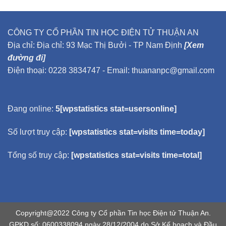
CÔNG TY CỔ PHẦN TIN HỌC ĐIỆN TỬ THUẬN AN
Địa chỉ: Địa chỉ: 93 Mạc Thị Bưởi - TP Nam Định
[Xem
đường đi]
Điện thoại: 0228 3834747 - Email: thuananpc@gmail.com
Đang online:
5[wpstatistics stat=usersonline]
Số lượt truy cập:
[wpstatistics stat=visits time=today]
Tổng số truy cập:
[wpstatistics stat=visits time=total]
Copyright@2022 Công ty Cổ phần Tin học Điện tử Thuận An.
GPKD số: 0600338094 ngày 28/12/2004 do Sở Kế hoạch và Đầu