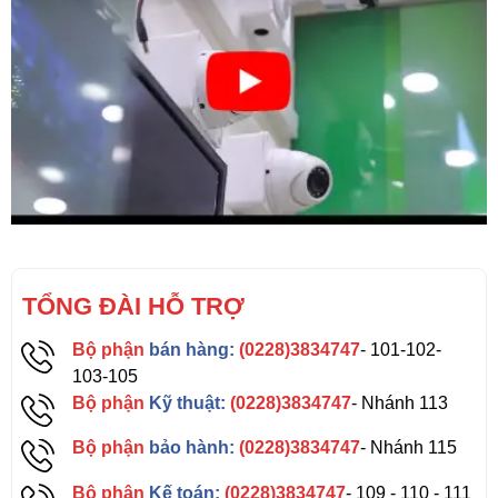
TỔNG ĐÀI HỖ TRỢ
Bộ phận
bán hàng:
(0228)3834747
- 101-102-
103-105
Bộ phận
Kỹ thuật:
(0228)3834747
- Nhánh 113
Bộ phận
bảo hành:
(0228)3834747
- Nhánh 115
Bộ phận
Kế toán:
(0228)3834747
- 109 - 110 - 111