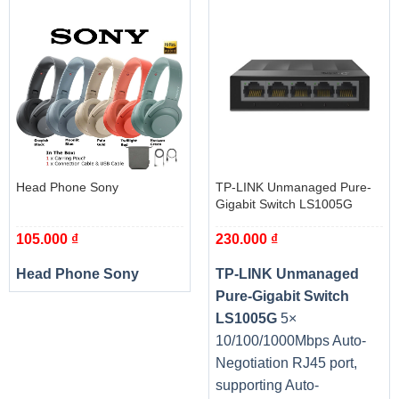
sống động cho bạn trải nghiệm tuyệt vời đặc biệt là khi
xem những bộ phim yêu thích, hay chơi game giải trí sau
những giờ học tập, làm việc căng thẳng.
Công nghệ Wide View Angle (WVA) được trang bị trên
máy cung cấp góc nhìn rộng đến 178 độ, nhờ đó bạn có
thể tự do quan sát màn hình ở nhiều góc độ khác nhau mà
các chi tiết và màu sắc được hiển thị, không hề bị biến đổi
so với góc nhìn chính diện. Ngoài ra, Wide View Angle
Head Phone Sony
TP-LINK Unmanaged Pure-
cũng mang lại độ sáng và độ tương phản cao, cùng khả
Gigabit Switch LS1005G
năng tái tạo màu sắc vô cùng chân thực cho màn hình
105.000
₫
230.000
₫
máy.
Head Phone Sony
TP-LINK Unmanaged
Bên cạnh đó, nhờ sự hỗ trợ của LED Backlight, màn hình
Pure-Gigabit Switch
của máy cho khả năng hiển thị màu sắc tươi sáng, đẹp mắt
LS1005G
5×
cùng độ tương phản cao hơn. Ngoài ra công nghệ này còn
10/100/1000Mbps Auto-
giúp tiết kiệm năng lượng hiệu quả và vô cùng thân thiện
Negotiation RJ45 port,
với môi trường, khi nó không chứa các thành phần kim loại
supporting Auto-
nặng hay độc hại khác.