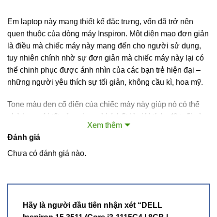
Em laptop này mang thiết kế đặc trưng, vốn đã trở nên
quen thuộc của dòng máy Inspiron. Một diện mạo đơn giản
là điều mà chiếc máy này mang đến cho người sử dụng,
tuy nhiên chính nhờ sự đơn giản mà chiếc máy này lại có
thể chinh phục được ánh nhìn của các bạn trẻ hiện đại –
những người yêu thích sự tối giản, không cầu kì, hoa mỹ.
Tone màu đen cổ điển của chiếc máy này giúp nó có thể
phù hợp với tất cả mọi người ở bất kì giới tính, độ tuổi và
Xem thêm
phong cách nào, màu đen cũng giữ cho chiếc máy luôn
Đánh giá
mới và đẹp qua thời gian, dễ dàng vệ sinh máy khi cần
thiết.
Chưa có đánh giá nào.
Hãy là người đầu tiên nhận xét “DELL