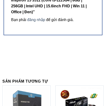
Inspiron 15 3511 (Core i3-1115G4 | 8GB |
256GB | Intel UHD | 15.6inch FHD | Win 11 |
Office | Đen)”
Bạn phải
đăng nhập
để gửi đánh giá.
SẢN PHẨM TƯƠNG TỰ
Với việc phải di chuyển hằng ngày để đi học, đi làm, sự
gọn nhẹ chắc hẳn là điều bạn luôn mong muốn và ở Dell
Inspiron 15 3511 điều này hoàn toàn được đáp ứng, với
kích thước ba chiều lần lượt là: Height 18.0 mm – 19.9