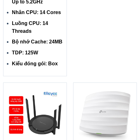
dụng, em laptop này được trang bị khá đầy đủ các cổng
Up to 5.2GHz
kết nối bao gồm: 2 USB 3.2; 1 USB 2.0; 1 HDMI 1.4 port;
Nhân CPU: 14 Cores
Tai nghe 1 Audio jack; 1 SD Media Card Reader.
Luồng CPU: 14
Threads
Máy cũng sử dụng Wifi 802.11ac 1×1 giúp bạn có thể kết
nối mạng không dây nhanh chóng phục vụ cho việc học
Bộ nhớ Cache: 24MB
tập, công việc và các hoạt động giải trí khác của mình.
TDP: 125W
Ngoài ra còn có Bluetooth giúp bạn tự do kết nối với các
thiết bị khác, truyền dữ liệu và thực hiện vô số tác vụ khác
Kiểu đóng gói: Box
theo ý muốn.
Hiệu suất sử dụng
Dell Inspiron 15 3511 được trang bị bộ vi xử lý Intel Core i
thế hệ 11, Ram DDR4. Chiếc máy này có khả năng thực
hiện đa nhiệm mượt mà, bạn có thể đồng thời mở nhiều
tab và ứng dụng phục vụ cho công việc của mình mà
không xảy ra tình trạng đứng máy. Máy cũng được trang bị
sẵn hai khe cắm để bạn có thể dễ dàng nâng cấp cho phù