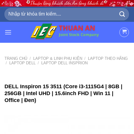
Skip
to
Tìm
kiếm:
content
TRANG CHỦ
/
LAPTOP & LINH PHỤ KIỆN
/
LAPTOP THEO HÃNG
/
LAPTOP DELL
/
LAPTOP DELL INSPRION
DELL Inspiron 15 3511 (Core i3-1115G4 | 8GB |
256GB | Intel UHD | 15.6inch FHD | Win 11 |
Office | Đen)