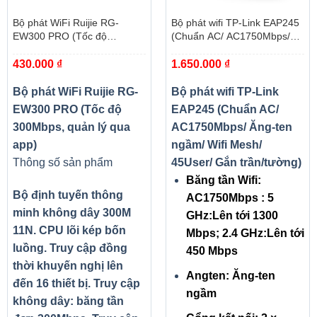
hợp với nhu cầu sử dụng cao hơn.
Bộ phát WiFi Ruijie RG-
Bộ phát wifi TP-Link EAP245
EW300 PRO (Tốc độ
(Chuẩn AC/ AC1750Mbps/
300Mbps, quản lý qua app)
Ăng-ten ngầm/ Wifi Mesh/
430.000
₫
1.650.000
₫
45User/ Gắn trần/tường)
Bộ phát WiFi Ruijie RG-
Bộ phát wifi TP-Link
EW300 PRO (Tốc độ
EAP245 (Chuẩn AC/
300Mbps, quản lý qua
AC1750Mbps/ Ăng-ten
app)
ngầm/ Wifi Mesh/
Thông số sản phẩm
45User/ Gắn trần/tường)
Băng tần Wifi:
Bộ định tuyến thông
AC1750Mbps : 5
minh không dây 300M
GHz:Lên tới 1300
11N. CPU lõi kép bốn
Mbps; 2.4 GHz:Lên tới
luồng. Truy cập đồng
450 Mbps
thời khuyến nghị lên
Angten: Ăng-ten
đến 16 thiết bị. Truy cập
ngầm
không dây: băng tần