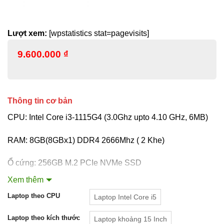
Lượt xem:
[wpstatistics stat=pagevisits]
9.600.000
₫
Thông tin cơ bản
CPU: Intel Core i3-1115G4 (3.0Ghz upto 4.10 GHz, 6MB)
RAM: 8GB(8GBx1) DDR4 2666Mhz ( 2 Khe)
Ổ cứng: 256GB M.2 PCIe NVMe SSD
Xem thêm
VGA: Intel UHD Graphics
Laptop theo CPU
Laptop Intel Core i5
Màn hình: 15.6inch FHD (1920 x 1080) WVA Anti-Glare
Laptop theo kích thước
Laptop khoảng 15 Inch