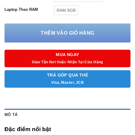
Pin: 3 Cell, 41WHr
Laptop Theo RAM
RAM 8GB
Cân nặng: 1.85 kg
Màu sắc: Đen
THÊM VÀO GIỎ HÀNG
Hệ điều hành: Windows 11 Home SL + Office Home and
Student 2021
MUA NGAY
Giao Tận Nơi Hoặc Nhận Tại Cửa Hàng
TRẢ GÓP QUA THẺ
Visa, Master, JCB
MÔ TẢ
Đặc điểm nổi bật