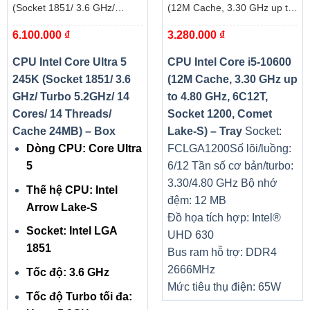
(Socket 1851/ 3.6 GHz/
(12M Cache, 3.30 GHz up to
Turbo 5.2GHz/ 14 Cores/ 14
4.80 GHz, 6C12T, Socket
6.100.000
₫
3.280.000
₫
Threads/ Cache 24MB) – Box
1200, Comet Lake-S) – Tray
CPU Intel Core Ultra 5
CPU Intel Core i5-10600
245K (Socket 1851/ 3.6
(12M Cache, 3.30 GHz up
GHz/ Turbo 5.2GHz/ 14
to 4.80 GHz, 6C12T,
Cores/ 14 Threads/
Socket 1200, Comet
Cache 24MB) – Box
Lake-S) – Tray
Socket:
Dòng CPU: Core Ultra
FCLGA1200
Số lõi/luồng:
Touchpad của máy có diện tích khá rộng, được phủ một
5
6/12
Tần số cơ bản/turbo:
lớp nhám mịn giúp cho việc thao tác chuột trở nên thuận
3.30/4.80 GHz
Bộ nhớ
tiện hơn, thậm chí không thua kém quá nhiều so với khi sử
Thế hệ CPU: Intel
đệm: 12 MB
dụng một chiếc chuột rời.
Arrow Lake-S
Đồ họa tích hợp: Intel®
Socket: Intel LGA
UHD 630
1851
Bus ram hỗ trợ: DDR4
2666MHz
Kết nối
Tốc độ: 3.6 GHz
Mức tiêu thụ điện: 65W
Để phục vụ tối đa cho các nhu cầu đa dạng của người sử
Tốc độ Turbo tối đa: