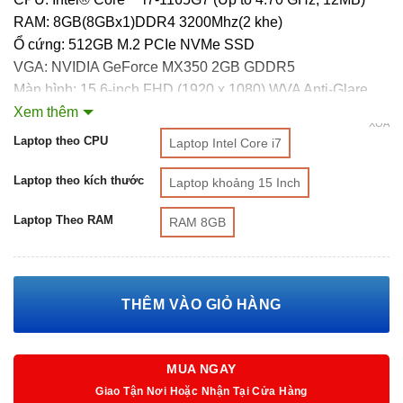
RAM: 8GB(8GBx1)DDR4 3200Mhz(2 khe)
Ổ cứng: 512GB M.2 PCIe NVMe SSD
VGA: NVIDIA GeForce MX350 2GB GDDR5
Màn hình: 15.6-inch FHD (1920 x 1080) WVA Anti-Glare
Pin: 3 Cell, 41WHr
Xem thêm
XÓA
Cân nặng: 1.85 kg
Laptop theo CPU
Laptop Intel Core i7
Màu sắc: Bạc
Tính năng: bảo mật vân tay
Laptop theo kích thước
Laptop khoảng 15 Inch
OS: Windows 11 Home + Office Home and Student 2021
Laptop Theo RAM
RAM 8GB
THÊM VÀO GIỎ HÀNG
MUA NGAY
Giao Tận Nơi Hoặc Nhận Tại Cửa Hàng