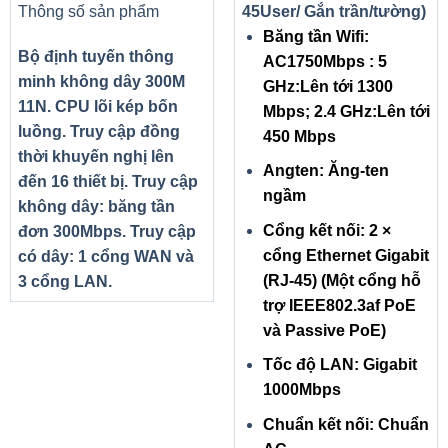
Thông số sản phẩm
45User/ Gắn trần/tường)
Băng tần Wifi:
Bộ định tuyến thông
AC1750Mbps : 5
minh không dây 300M
GHz:Lên tới 1300
11N. CPU lõi kép bốn
Mbps; 2.4 GHz:Lên tới
luồng. Truy cập đồng
450 Mbps
thời khuyến nghị lên
Angten: Ăng-ten
đến 16 thiết bị. Truy cập
ngầm
không dây: băng tần
Cổng kết nối: 2 ×
đơn 300Mbps. Truy cập
cổng Ethernet Gigabit
có dây: 1 cổng WAN và
(RJ-45) (Một cổng hỗ
3 cổng LAN.
trợ IEEE802.3af PoE
và Passive PoE)
Tốc độ LAN: Gigabit
1000Mbps
Chuẩn kết nối: Chuẩn