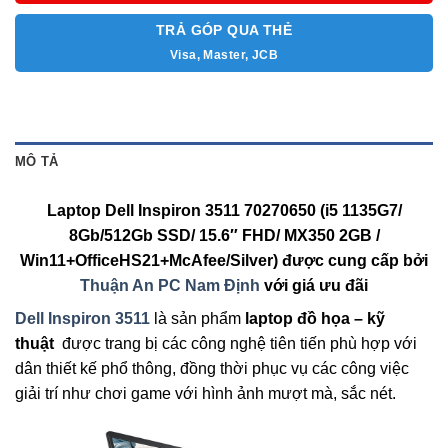
TRẢ GÓP QUA THẺ
Visa, Master, JCB
MÔ TẢ
Laptop Dell Inspiron 3511 70270650 (i5 1135G7/
8Gb/512Gb SSD/ 15.6″ FHD/ MX350 2GB /
Win11+OfficeHS21+McAfee/Silver) được cung cấp bởi
Thuận An PC Nam Định
với giá ưu đãi
Dell Inspiron 3511
là sản phẩm
laptop
đồ họa – kỹ
thuật
được trang bị các công nghệ tiên tiến phù hợp với
dân thiết kế phổ thông, đồng thời phục vụ các công việc
giải trí như chơi game với hình ảnh mượt mà, sắc nét.