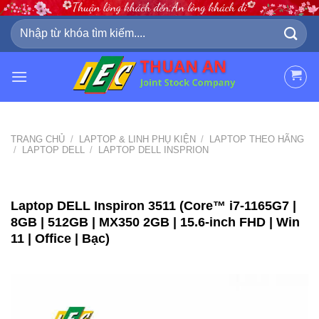
Skip
to
Tìm
kiếm:
content
TRANG CHỦ
/
LAPTOP & LINH PHỤ KIỆN
/
LAPTOP THEO HÃNG
/
LAPTOP DELL
/
LAPTOP DELL INSPRION
Laptop DELL Inspiron 3511 (Core™ i7-1165G7 |
8GB | 512GB | MX350 2GB | 15.6-inch FHD | Win
11 | Office | Bạc)