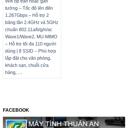
Wifi ốp trần hoặc gắn
tường – Tốc độ lên đến
1.267Gbps – Hỗ trợ 2
băng tần 2.4GHz và 5GHz
chuẩn 802.11a/b/g/n/ac
Wave1/Wave2, MU-MIMO
– Hỗ trợ tối đa 110 người
dùng | 8 SSID – Phù hợp
lắp đặt cho văn phòng,
khách sạn, chuỗi cửa
hàng, …
FACEBOOK