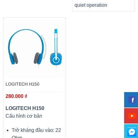
quiet operation
LOGITECH H150
1. Đầu đọc thẻ SD
280.000
₫
2. USB 2.0
LOGITECH H150
3. Giắc cắm âm thanh
*
Cấu hình cơ bản
4. Jack nguồn
Trở kháng đầu vào: 22
Ohm