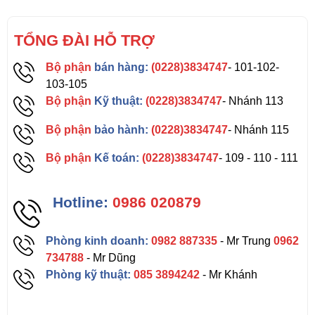
TỔNG ĐÀI HỖ TRỢ
Bộ phận
bán hàng:
(0228)3834747
- 101-102-
103-105
Bộ phận
Kỹ thuật:
(0228)3834747
- Nhánh 113
Bộ phận
bảo hành:
(0228)3834747
- Nhánh 115
Bộ phận
Kế toán:
(0228)3834747
- 109 - 110 - 111
Hotline:
0986 020879
Phòng kinh doanh:
0982 887335
- Mr Trung
0962
734788
- Mr Dũng
Phòng kỹ thuật:
085 3894242
- Mr Khánh