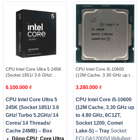
Kết nối
WiFi 802.11a/b/g/ Bluetooth 5.0
02 USB 3.2 Gen 1/ 01 USB 2.0/ 01 USB 3.2
Gen 1 Type-C port/ 01 headset (headphone
Cổng giao tiếp
and microphone combo) port/ 01 HDMI 1.4
port/ 01 SD-card slot
Webcam
Có
Nhận dạng vân
Không có
tay
CPU Intel Core Ultra 5 245K
CPU Intel Core i5-10600
Nhận diện khuôn
Không có
(Socket 1851/ 3.6 GHz/
(12M Cache, 3.30 GHz up to
mặt
Turbo 5.2GHz/ 14 Cores/ 14
4.80 GHz, 6C12T, Socket
Tính năng khác
Màn hình Full HD
6.100.000
₫
3.280.000
₫
Threads/ Cache 24MB) – Box
1200, Comet Lake-S) – Tray
Hệ điều hành
Windows 11 Home + Office Student
CPU Intel Core Ultra 5
CPU Intel Core i5-10600
Pin
3 cell
245K (Socket 1851/ 3.6
(12M Cache, 3.30 GHz up
GHz/ Turbo 5.2GHz/ 14
to 4.80 GHz, 6C12T,
Kích thước
38.1 x 26.7 x 2.6 cm
Cores/ 14 Threads/
Socket 1200, Comet
Trọng lượng
1.9 kg
Cache 24MB) – Box
Lake-S) – Tray
Socket:
Màu sắc/ Chất
Dòng CPU: Core Ultra
FCLGA1200
Số lõi/luồng: