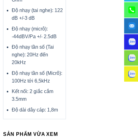
5. HDMI 1.4
Độ nhạy (tai nghe): 122
dB +/-3 dB
6. USB 3.2
Độ nhạy (micrô):
7. USB 3.2
-44dBV/Pa +/- 2.5dB
Thông số kỹ thuật
Độ nhạy tần số (Tai
nghe): 20Hz đến
Sản phẩm
Máy tính xách tay
20kHz
Tên Hãng
Dell
Độ nhạy tần số (Micrô):
Model
3511 70270650
100Hz tới 6,5kHz
Bộ VXL
Core i5 1135G7 2.4 Ghz up to 4.2Ghz-8Mb
Kết nối: 2 giắc cắm
Cạc đồ họa
Nvidia GeForce MX350 2GB GDDR5
3.5mm
Bộ nhớ
8Gb (2 Khe cắm / Hỗ trợ tối đa 16GB)
Độ dài dây cáp: 1,8m
Ổ cứng/ Ổ đĩa
512Gb SSD (One 2.5-inch hard-drive and one
quang
M.2 2230/2280)
SẢN PHẨM VỪA XEM
Màn hình
15.6Inch Full HD