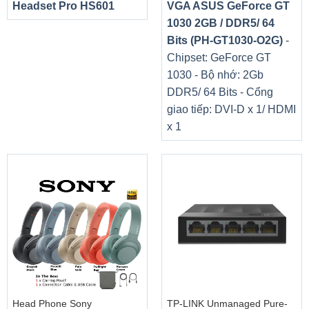
Headset Pro HS601
VGA ASUS GeForce GT
1030 2GB / DDR5/ 64
Bits (PH-GT1030-O2G)
-
Chipset: GeForce GT
1030 - Bộ nhớ: 2Gb
DDR5/ 64 Bits - Cổng
giao tiếp: DVI-D x 1/ HDMI
x 1
Kết nối đồng bộ
Head Phone Sony
TP-LINK Unmanaged Pure-