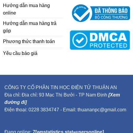
Hướng dẫn mua hàng
online
Hướng dẫn mua hàng trả
góp
Phương thức thanh toán
Yêu cầu báo giá
CÔNG TY CỔ PHẦN TIN HỌC ĐIỆN TỬ THUẬN AN
Địa chỉ: Địa chỉ: 93 Mạc Thị Bưởi - TP Nam Định
[Xem
đường đi]
Điện thoại: 0228 3834747 - Email: thuananpc@gmail.com
Đang online:
7[wpstatistics stat=usersonline]