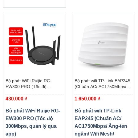
Bộ phát WiFi Ruijie RG-
Bộ phát wifi TP-Link EAP245
EW300 PRO (Tốc độ
(Chuẩn AC/ AC1750Mbps/
300Mbps, quản lý qua app)
Ăng-ten ngầm/ Wifi Mesh/
430.000
₫
1.650.000
₫
45User/ Gắn trần/tường)
Bộ phát WiFi Ruijie RG-
Bộ phát wifi TP-Link
EW300 PRO (Tốc độ
EAP245 (Chuẩn AC/
300Mbps, quản lý qua
AC1750Mbps/ Ăng-ten
app)
ngầm/ Wifi Mesh/