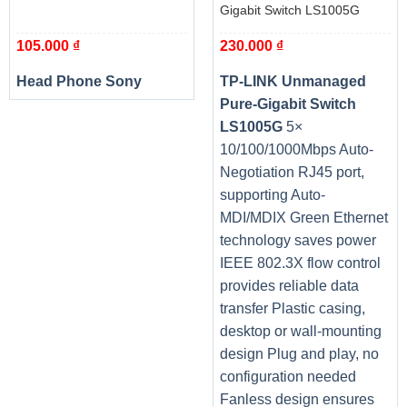
Gigabit Switch LS1005G
Dễ dàng hợp nhất các thiết bị di động với laptop nhờ ứng
dụng
Dell Mobile Connect
với giao diện mới, cùng các tính
105.000
₫
230.000
₫
năng hiện đại: gọi điện, nhắn tin SMS trực tiếp từ laptop.
Head Phone Sony
TP-LINK Unmanaged
Truyền tải hình ảnh, video, nhạc và tài liệu giữa máy tính
Pure-Gigabit Switch
và điện thoại mà không cần lưu trữ đám mây phức tạp.
LS1005G
5×
Phản chiếu màn hình điện thoại Android và iOS lên Dell
10/100/1000Mbps Auto-
Inspiron.
Negotiation RJ45 port,
supporting Auto-
Họp, học trực tuyến rõ nét với webcam HD. Đầy đủ kết nối
MDI/MDIX Green Ethernet
Wifi, Bluetooth cùng các cổng vật lí:
technology saves power
IEEE 802.3X flow control
provides reliable data
transfer Plastic casing,
desktop or wall-mounting
design Plug and play, no
configuration needed
Fanless design ensures