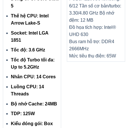
Silver/ Backlit keyboard
liệu
5
6/12
Tần số cơ bản/turbo:
3.30/4.80 GHz
Bộ nhớ
Thế hệ CPU: Intel
đệm: 12 MB
Arrow Lake-S
Đồ họa tích hợp: Intel®
Socket: Intel LGA
UHD 630
1851
Bus ram hỗ trợ: DDR4
2666MHz
Tốc độ: 3.6 GHz
Mức tiêu thụ điện: 65W
Tốc độ Turbo tối đa:
Up to 5.2GHz
Nhân CPU: 14 Cores
Luồng CPU: 14
Threads
Bộ nhớ Cache: 24MB
TDP: 125W
Kiểu đóng gói: Box