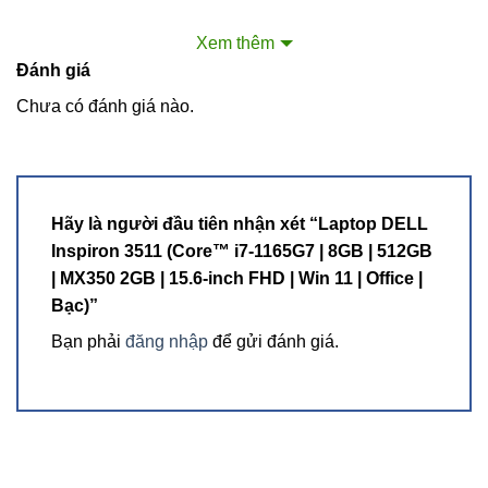
Màn hình 15,6 inch với viền hẹp ba cạnh, mang lại cho
Xem thêm
người dùng trỉa nghiệm hình ảnh tập trung hơn.
Đánh giá
Chưa có đánh giá nào.
Hãy là người đầu tiên nhận xét “Laptop DELL
Inspiron 3511 (Core™ i7-1165G7 | 8GB | 512GB
| MX350 2GB | 15.6-inch FHD | Win 11 | Office |
Bạc)”
Bạn phải
đăng nhập
để gửi đánh giá.