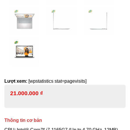
Lượt xem:
[wpstatistics stat=pagevisits]
21.000.000
₫
Thông tin cơ bản
CPU: Intel® Core™ i7-1165G7 (Up to 4.70 GHz, 12MB)