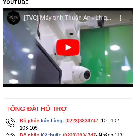
YOUTUBE
TỔNG ĐÀI HỖ TRỢ
Bộ phận
bán hàng:
(0228)3834747
- 101-102-
103-105
Bộ phận
Kỹ thuật:
(0228)3834747
- Nhánh 113