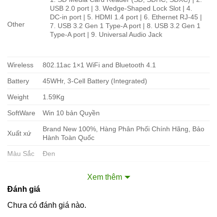
USB 2.0 port | 3. Wedge-Shaped Lock Slot | 4.
DC-in port | 5. HDMI 1.4 port | 6. Ethernet RJ-45 |
Other
7. USB 3.2 Gen 1 Type-A port | 8. USB 3.2 Gen 1
Type-A port | 9. Universal Audio Jack
Wireless
802.11ac 1×1 WiFi and Bluetooth 4.1
Battery
45WHr, 3-Cell Battery (Integrated)
Weight
1.59Kg
SoftWare
Win 10 bản Quyền
Brand New 100%, Hàng Phân Phối Chính Hãng, Bảo
Xuất xứ
Hành Toàn Quốc
Màu Sắc
Đen
VAT
Giá đã Bao Gồm VAT (Thuế) 10%
Xem thêm
Bảo
Đánh giá
12 tháng
hành
Chưa có đánh giá nào.