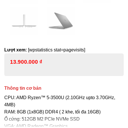
Lượt xem:
[wpstatistics stat=pagevisits]
13.900.000
₫
Thông tin cơ bản
CPU: AMD Ryzen™ 5-3500U (2.10GHz upto 3.70GHz,
4MB)
RAM: 8GB (1x8GB) DDR4 ( 2 khe, tối đa 16GB)
Ổ cứng: 512GB M2 PCIe NVMe SSD
VGA: AMD Radeon™ Graphics