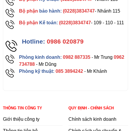
Bộ phận
bảo hành:
(0228)3834747
- Nhánh 115
Bộ phận
Kế toán:
(0228)3834747
- 109 - 110 - 111
Hotline:
0986 020879
Phòng kinh doanh:
0982 887335
- Mr Trung
0962
734788
- Mr Dũng
Phòng kỹ thuật:
085 3894242
- Mr Khánh
THÔNG TIN CÔNG TY
QUY ĐỊNH - CHÍNH SÁCH
Giới thiệu công ty
Chính sách kinh doanh
Thông tin liên hệ
Chính sách vận chuyển &