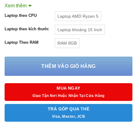
Màn hình: 14.0 inch FHD (1920 x 1080) Anti-Glare
Xem thêm
Pin: 3 cell – 45Whr
Laptop theo CPU
Laptop AMD Ryzen 5
Cân nặng: 1.6 Kg
Màu sắc: Đen
Laptop theo kích thước
Laptop khoảng 15 Inch
Hệ điều hành: Windows 10 SL
Laptop Theo RAM
RAM 8GB
THÊM VÀO GIỎ HÀNG
MUA NGAY
Giao Tận Nơi Hoặc Nhận Tại Cửa Hàng
TRẢ GÓP QUA THẺ
Visa, Master, JCB