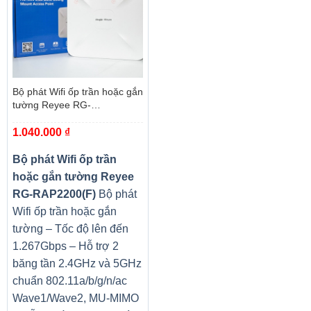
Bộ phát Wifi ốp trần hoặc gắn
tường Reyee RG-
RAP2200(F)
1.040.000
₫
Bộ phát Wifi ốp trần
hoặc gắn tường Reyee
RG-RAP2200(F)
Bộ phát
Wifi ốp trần hoặc gắn
tường – Tốc độ lên đến
1.267Gbps – Hỗ trợ 2
băng tần 2.4GHz và 5GHz
chuẩn 802.11a/b/g/n/ac
Wave1/Wave2, MU-MIMO