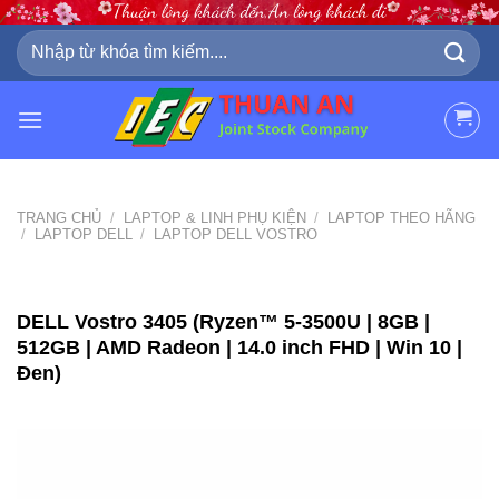
Skip
to
Tìm
kiếm:
content
TRANG CHỦ
/
LAPTOP & LINH PHỤ KIỆN
/
LAPTOP THEO HÃNG
/
LAPTOP DELL
/
LAPTOP DELL VOSTRO
DELL Vostro 3405 (Ryzen™ 5-3500U | 8GB |
512GB | AMD Radeon | 14.0 inch FHD | Win 10 |
Đen)