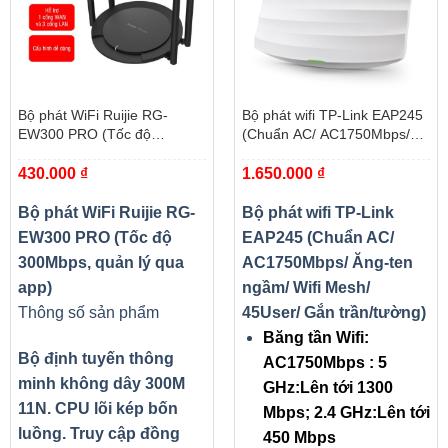
Bộ phát WiFi Ruijie RG-
Bộ phát wifi TP-Link EAP245
EW300 PRO (Tốc độ
(Chuẩn AC/ AC1750Mbps/
300Mbps, quản lý qua app)
Ăng-ten ngầm/ Wifi Mesh/
430.000
₫
1.650.000
₫
45User/ Gắn trần/tường)
Bộ phát WiFi Ruijie RG-
Bộ phát wifi TP-Link
EW300 PRO (Tốc độ
EAP245 (Chuẩn AC/
300Mbps, quản lý qua
AC1750Mbps/ Ăng-ten
app)
ngầm/ Wifi Mesh/
Thông số sản phẩm
45User/ Gắn trần/tường)
Băng tần Wifi:
Bộ định tuyến thông
AC1750Mbps : 5
minh không dây 300M
GHz:Lên tới 1300
11N. CPU lõi kép bốn
Mbps; 2.4 GHz:Lên tới
luồng. Truy cập đồng
450 Mbps