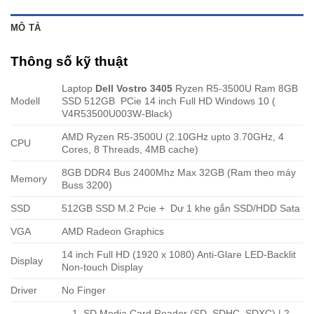
MÔ TẢ
Thông số kỹ thuật
Laptop
Dell Vostro 3405
Ryzen R5-3500U Ram 8GB
Modell
SSD 512GB PCie 14 inch Full HD Windows 10 (
V4R53500U003W-Black)
AMD Ryzen R5-3500U (2.10GHz upto 3.70GHz, 4
CPU
Cores, 8 Threads, 4MB cache)
8GB DDR4 Bus 2400Mhz Max 32GB (Ram theo máy
Memory
Buss 3200)
SSD
512GB SSD M.2 Pcie + Dư 1 khe gắn SSD/HDD Sata
VGA
AMD Radeon Graphics
14 inch Full HD (1920 x 1080) Anti-Glare LED-Backlit
Display
Non-touch Display
Driver
No Finger
1. SD Media Card Reader (SD, SDHC, SDXC) | 2.