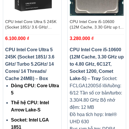
CPU Intel Core Ultra 5 245K
CPU Intel Core i5-10600
(Socket 1851/ 3.6 GHz/
(12M Cache, 3.30 GHz up to
Turbo 5.2GHz/ 14 Cores/ 14
4.80 GHz, 6C12T, Socket
6.100.000
₫
3.280.000
₫
Threads/ Cache 24MB) – Box
1200, Comet Lake-S) – Tray
CPU Intel Core Ultra 5
CPU Intel Core i5-10600
245K (Socket 1851/ 3.6
(12M Cache, 3.30 GHz up
GHz/ Turbo 5.2GHz/ 14
to 4.80 GHz, 6C12T,
Cores/ 14 Threads/
Socket 1200, Comet
Cache 24MB) – Box
Lake-S) – Tray
Socket:
Dòng CPU: Core Ultra
FCLGA1200
Số lõi/luồng:
5
6/12
Tần số cơ bản/turbo:
3.30/4.80 GHz
Bộ nhớ
Thế hệ CPU: Intel
đệm: 12 MB
Arrow Lake-S
Đồ họa tích hợp: Intel®
Socket: Intel LGA
UHD 630
1851
Bus ram hỗ trợ: DDR4