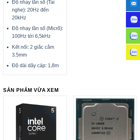
Độ nhạy tần số (Tai
nghe): 20Hz đến
20kHz
Độ nhạy tần số (Micrô):
100Hz tới 6,5kHz
Kết nối: 2 giắc cắm
3.5mm
Độ dài dây cáp: 1,8m
SẢN PHẨM VỪA XEM