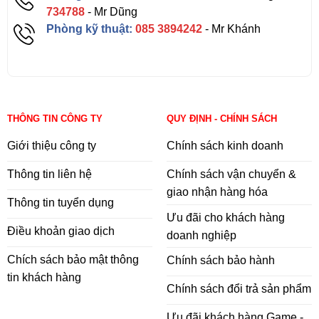
734788
- Mr Dũng
Studio hỗ trợ với các trình điều khiển chuyên dụng và công
Phòng kỹ thuật:
085 3894242
- Mr Khánh
cụ độc quyền. Và được thiết kế để hoạt động trong thời
gian kỷ lục. Dù bạn kết xuất cảnh 3D phức tạp, biên tập
video 8K hay phát trực tuyến với chất lượng hình ảnh và
mã hóa tốt nhất, hiệu suất từ GPU GeForce RTX sẽ giúp
bạn gặt hái kết quả cao nhất.
THÔNG TIN CÔNG TY
QUY ĐỊNH - CHÍNH SÁCH
Giới thiệu công ty
Chính sách kinh doanh
Thông tin liên hệ
Chính sách vận chuyển &
giao nhận hàng hóa
Thông tin tuyển dụng
Ưu đãi cho khách hàng
Điều khoản giao dịch
doanh nghiệp
Chích sách bảo mật thông
Chính sách bảo hành
tin khách hàng
Chính sách đổi trả sản phẩm
Ưu đãi khách hàng Game -