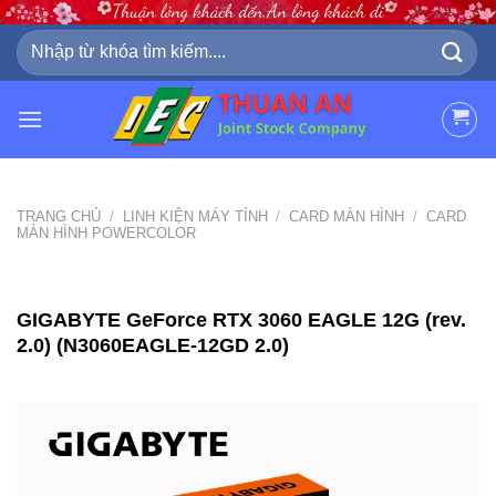
Skip
to
Tìm
kiếm:
content
TRANG CHỦ
/
LINH KIỆN MÁY TÍNH
/
CARD MÀN HÌNH
/
CARD
MÀN HÌNH POWERCOLOR
GIGABYTE GeForce RTX 3060 EAGLE 12G (rev.
2.0) (N3060EAGLE-12GD 2.0)