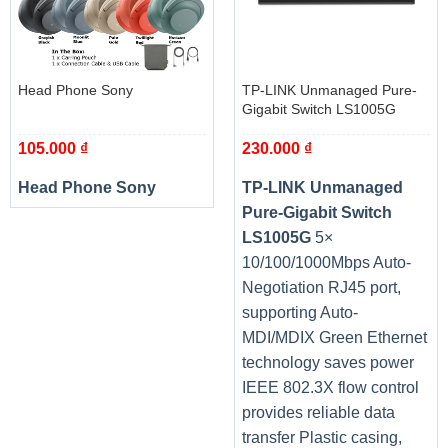
Head Phone Sony
TP-LINK Unmanaged Pure-
Gigabit Switch LS1005G
105.000
₫
230.000
₫
Head Phone Sony
TP-LINK Unmanaged
Pure-Gigabit Switch
LS1005G
5×
10/100/1000Mbps Auto-
Negotiation RJ45 port,
supporting Auto-
ỐNG NHIỆT CẢM ỨNG TRỰC TIẾP
MDI/MDIX Green Ethernet
technology saves power
Hình dạng của ống dẫn nhiệt bằng đồng nguyên chất tối
IEEE 802.3X flow control
đa hóa diện tích tiếp xúc trực tiếp với GPU. Ống dẫn nhiệt
provides reliable data
cũng bao phủ VRAM thông qua một tấm kim loại lớn tiếp
transfer Plastic casing,
xúc để đảm bảo làm mát thích hợp.