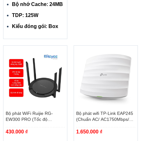
Bộ nhớ Cache: 24MB
TDP: 125W
Kiểu đóng gói: Box
ĐỘNG CƠ AORUS
Giao diện trực quan tiên tiến cho phép bạn điều chỉnh tốc
độ đồng hồ, điện áp, hiệu suất của quạt và mục tiêu công
suất trong thời gian thực theo yêu cầu trò chơi của bạn.
Bộ phát WiFi Ruijie RG-
Bộ phát wifi TP-Link EAP245
EW300 PRO (Tốc độ
(Chuẩn AC/ AC1750Mbps/
300Mbps, quản lý qua app)
Ăng-ten ngầm/ Wifi Mesh/
430.000
₫
1.650.000
₫
45User/ Gắn trần/tường)