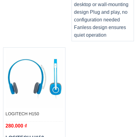
desktop or wall-mounting
design Plug and play, no
configuration needed
Fanless design ensures
quiet operation
RGB FUSION 2.0
Với các tùy chọn màu sắc có thể tùy chỉnh 16,7M và nhiều
LOGITECH H150
hiệu ứng ánh sáng, bạn có thể chọn các hiệu ứng ánh
280.000
₫
sáng hoặc đồng bộ hóa với các thiết bị AORUS khác.