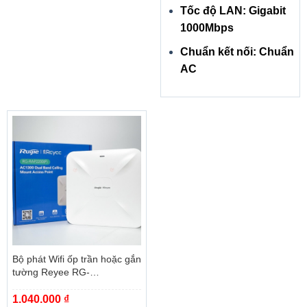
Tốc độ LAN: Gigabit
1000Mbps
Chuẩn kết nối: Chuẩn
AC
HIỆU SUẤT
Bộ phát Wifi ốp trần hoặc gắn
tường Reyee RG-
RAP2200(F)
1.040.000
₫