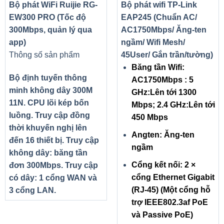
Bộ phát WiFi Ruijie RG-
Bộ phát wifi TP-Link
DÒNG SẢN PHẨM GEFORCE RTX 3060 – TRẢI
EW300 PRO (Tốc độ
EAP245 (Chuẩn AC/
NGHIỆM CHƠI TỐI THƯỢNG
300Mbps, quản lý qua
AC1750Mbps/ Ăng-ten
GeForce RTX™ 3060 Ti và RTX 3060 giúp bạn trải
app)
ngầm/ Wifi Mesh/
nghiệm những game mới nhất với sức mạnh của Ampere
Thông số sản phẩm
45User/ Gắn trần/tường)
– kiến trúc RTX thế hệ thứ 2 của NVIDIA. Sở hữu hiệu
Băng tần Wifi:
suất ấn tượng nhờ Nhân dò tia và Nhân Tensor được nâng
Bộ định tuyến thông
AC1750Mbps : 5
cao, bộ đa xử lý phát trực tiếp mới và bộ nhớ G6 tốc độ
minh không dây 300M
GHz:Lên tới 1300
cao.
11N. CPU lõi kép bốn
Mbps; 2.4 GHz:Lên tới
luồng. Truy cập đồng
450 Mbps
thời khuyến nghị lên
Angten: Ăng-ten
đến 16 thiết bị. Truy cập
ngầm
không dây: băng tần
Cổng kết nối: 2 ×
đơn 300Mbps. Truy cập
cổng Ethernet Gigabit
có dây: 1 cổng WAN và
(RJ-45) (Một cổng hỗ
3 cổng LAN.
trợ IEEE802.3af PoE
và Passive PoE)
KIẾN TRÚC NVIDIA AMPERE