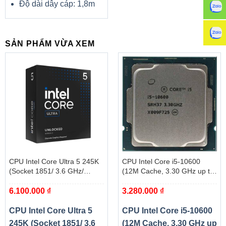
Độ dài dây cáp: 1,8m
SẢN PHẨM VỪA XEM
KHẢ NĂNG VƯỢT TRỘI
Card đồ họa sử dụng thiết kế pha nguồn tốt hơn để cho
phép MOSFET hoạt động ở nhiệt độ thấp hơn, thiết kế bảo
vệ quá nhiệt và cân bằng tải cho mỗi MOSFET, cộng với
cuộn cảm và tụ điện được chứng nhận Ultra Durable, để
mang lại hiệu suất tuyệt vời và tuổi thọ hệ thống lâu hơn.
CPU Intel Core Ultra 5 245K
CPU Intel Core i5-10600
(Socket 1851/ 3.6 GHz/
(12M Cache, 3.30 GHz up to
Turbo 5.2GHz/ 14 Cores/ 14
4.80 GHz, 6C12T, Socket
6.100.000
₫
3.280.000
₫
Threads/ Cache 24MB) – Box
1200, Comet Lake-S) – Tray
CPU Intel Core Ultra 5
CPU Intel Core i5-10600
245K (Socket 1851/ 3.6
(12M Cache, 3.30 GHz up