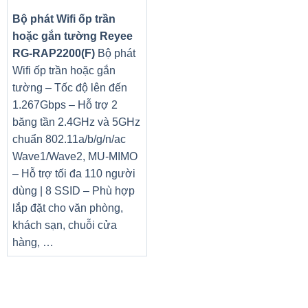
Bộ phát Wifi ốp trần
TĂNG TỐC TRÍ TUỆ NHÂN TẠO CHO DLSS –
hoặc gắn tường Reyee
FPS CỰC ĐẠI. CHẤT LƯỢNG CỰC ĐỈNH. CÓ TRÍ
RG-RAP2200(F)
Bộ phát
TUỆ NHÂN TẠO HỖ TRỢ
Wifi ốp trần hoặc gắn
tường – Tốc độ lên đến
NVIDIA DLSS là công nghệ kết xuất đột phá nhờ sự hỗ trợ
1.267Gbps – Hỗ trợ 2
của trí tuệ nhân tạo (AI), giúp tăng tốc độ khung hình lên ít
băng tần 2.4GHz và 5GHz
nhất 1,5 lần* mà chất lượng hình ảnh không bị suy giảm
chuẩn 802.11a/b/g/n/ac
nhờ sức mạnh của Nhân Tensor xử lý AI chuyên dụng trên
Wave1/Wave2, MU-MIMO
GeForce RTX. Nhờ đó, khả năng nâng cao hiệu suất được
– Hỗ trợ tối đa 110 người
tăng cường. Bạn có thể thiết lập các cài đặt và độ phân
dùng | 8 SSID – Phù hợp
giải ở mức cao, cho trải nghiệm hình ảnh ấn tượng. Cuộc
lắp đặt cho văn phòng,
cách mạng AI đã đến với trải nghiệm game.
khách sạn, chuỗi cửa
hàng, …
RAY TRACING
Dò tia chính là báu vật của đồ họa chơi game, giúp mô