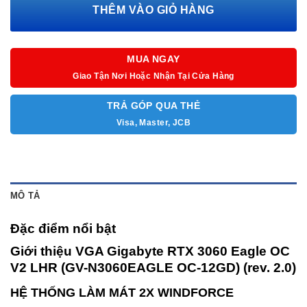
THÊM VÀO GIỎ HÀNG
Đầu nguồn phụ: 8‎ pin*1
MUA NGAY
Giao Tận Nơi Hoặc Nhận Tại Cửa Hàng
TRẢ GÓP QUA THẺ
Visa, Master, JCB
MÔ TẢ
Đặc điểm nổi bật
Giới thiệu VGA Gigabyte RTX 3060 Eagle OC
V2 LHR (GV-N3060EAGLE OC-12GD) (rev. 2.0)
HỆ THỐNG LÀM MÁT 2X WINDFORCE