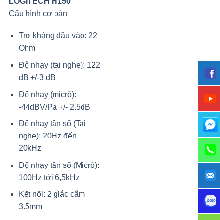
LOGITECH H150
Cấu hình cơ bản
Trở kháng đầu vào: 22
Ohm
Độ nhạy (tai nghe): 122
dB +/-3 dB
Độ nhạy (micrô):
-44dBV/Pa +/- 2.5dB
TẤM LẠI BẢO VỆ
Độ nhạy tần số (Tai
nghe): 20Hz đến
Tấm lưng không chỉ mang lại hình dáng thẩm mỹ mà còn
20kHz
nâng cao cấu trúc của card đồ họa để bảo vệ toàn diện.
Độ nhạy tần số (Micrô):
100Hz tới 6,5kHz
Kết nối: 2 giắc cắm
3.5mm