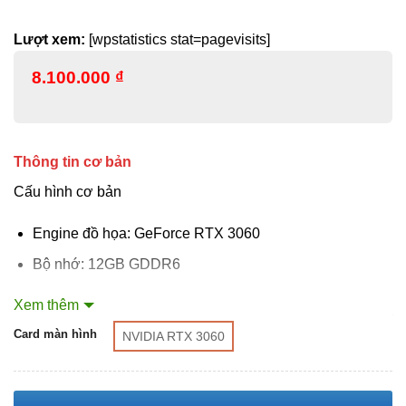
Lượt xem:
[wpstatistics stat=pagevisits]
8.100.000
₫
Thông tin cơ bản
Cấu hình cơ bản
Engine đồ họa: GeForce RTX 3060
Bộ nhớ: 12GB GDDR6
CUDA: 3‎584
Xem thêm
XÓA
Giao diện bộ nhớ: 192 bit
Card màn hình
NVIDIA RTX 3060
Kết nối: DisplayPort 1.4a *2, HDMI 2.1 *2
PSU đề nghị: 550W