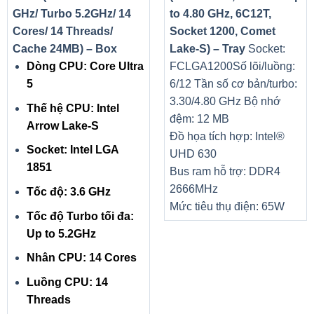
GHz/ Turbo 5.2GHz/ 14
to 4.80 GHz, 6C12T,
Cores/ 14 Threads/
Socket 1200, Comet
Cache 24MB) – Box
Lake-S) – Tray
Socket:
Dòng CPU: Core Ultra
FCLGA1200
Số lõi/luồng:
THIẾT KẾ PCB THÂN THIỆN
5
6/12
Tần số cơ bản/turbo:
Quy trình sản xuất hoàn toàn tự động đảm bảo chất lượng
3.30/4.80 GHz
Bộ nhớ
Thế hệ CPU: Intel
hàng đầu của các bảng mạch và loại bỏ các phần nhô ra
đệm: 12 MB
Arrow Lake-S
sắc nét của các đầu nối hàn được nhìn thấy trên bề mặt
Đồ họa tích hợp: Intel®
Socket: Intel LGA
PCB thông thường. Thiết kế thân thiện này giúp tay bạn
UHD 630
1851
không bị cắt hoặc vô tình làm hỏng các bộ phận khi chế
Bus ram hỗ trợ: DDR4
tạo.
2666MHz
Tốc độ: 3.6 GHz
Mức tiêu thụ điện: 65W
Tốc độ Turbo tối đa:
Up to 5.2GHz
Nhân CPU: 14 Cores
Luồng CPU: 14
Threads