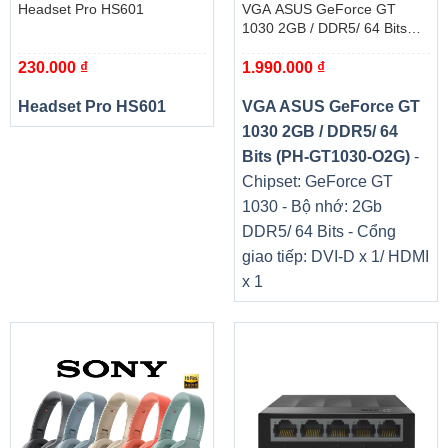
Headset Pro HS601
VGA ASUS GeForce GT
BÔI TRƠN NANO GRAPHENE
1030 2GB / DDR5/ 64 Bits
(PH-GT1030-O2G)
Chất bôi trơn graphene nano có thể kéo dài tuổi thọ của
230.000
₫
1.990.000
₫
quạt lên gấp 2,1 lần, gần bằng tuổi thọ của ổ bi kép và hoạt
Headset Pro HS601
VGA ASUS GeForce GT
động êm ái hơn.
1030 2GB / DDR5/ 64
Bits (PH-GT1030-O2G)
-
Chipset: GeForce GT
1030 - Bộ nhớ: 2Gb
DDR5/ 64 Bits - Cổng
giao tiếp: DVI-D x 1/ HDMI
x 1
LÀM MÁT
Thiết kế tản nhiệt mở rộng cho phép luồng không khí đi
qua, giúp tản nhiệt tốt hơn.