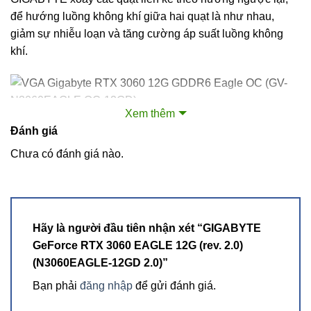
để hướng luồng không khí giữa hai quạt là như nhau,
giảm sự nhiễu loạn và tăng cường áp suất luồng không
khí.
Xem thêm
Đánh giá
QUẠT HOẠT ĐỘNG 3D
Chưa có đánh giá nào.
Quạt chủ động 3D cung cấp khả năng làm mát bán thụ
động và quạt sẽ vẫn tắt khi GPU ở chế độ tải thấp hoặc trò
chơi điện năng thấp.
Hãy là người đầu tiên nhận xét “GIGABYTE
GeForce RTX 3060 EAGLE 12G (rev. 2.0)
(N3060EAGLE-12GD 2.0)”
Bạn phải
đăng nhập
để gửi đánh giá.