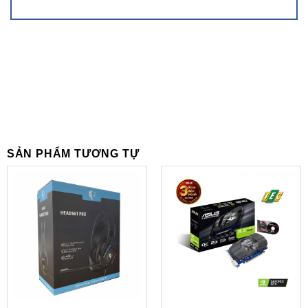
QUẠT LƯỠI ĐỘC ĐÁO
Luồng không khí được tràn ra bởi mép quạt hình tam giác
và được dẫn hướng mượt mà qua đường cong sọc 3D
trên bề mặt quạt.
SẢN PHẨM TƯƠNG TỰ