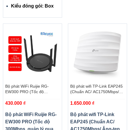
Kiểu đóng gói: Box
Bộ phát WiFi Ruijie RG-
Bộ phát wifi TP-Link EAP245
EW300 PRO (Tốc độ
(Chuẩn AC/ AC1750Mbps/
300Mbps, quản lý qua app)
Ăng-ten ngầm/ Wifi Mesh/
430.000
₫
1.650.000
₫
45User/ Gắn trần/tường)
Bộ phát WiFi Ruijie RG-
Bộ phát wifi TP-Link
EW300 PRO (Tốc độ
EAP245 (Chuẩn AC/
300Mbps, quản lý qua
AC1750Mbps/ Ăng-ten