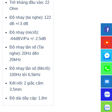
Trở kháng đầu vào: 22
495 w (chế độ in hoạt động),
5,5 w (chế độ sẵn sàng),
Ohm
0,5 w (chế độ ngủ),
Tiêu thụ điện
0,5 w (Chế độ Tắt Tự động/Đánh thức khi kết
Độ nhạy (tai nghe): 122
nối LAN, kích hoạt khi vận chuyển)
dB +/-3 dB
0,05 w (Chế độ Tắt Tự động/Bật Thủ công),
0,05 w(Chế độ Tắt Thủ công)
Độ nhạy (micrô):
Hộp mực HP 76A Black LaserJet Toner
-44dBV/Pa +/- 2.5dB
Cartridge (~3.000 trang), CF276A
Hộp mực thay thế
Hộp mực HP 76X LaserJet Màu đen (~10.000
Độ nhạy tần số (Tai
trang), CF276X
nghe): 20Hz đến
381 x 357 x 216 mm
Kích thước
20kHz
10,5 kg
Trọng lượng
Độ nhạy tần số (Micrô):
100Hz tới 6,5kHz
Kết nối: 2 giắc cắm
3.5mm
Độ dài dây cáp: 1,8m