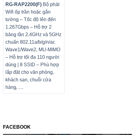
RG-RAP2200(F)
Bộ phát
Wifi ốp trần hoặc gắn
tường – Tốc độ lên đến
1.267Gbps – Hỗ trợ 2
băng tần 2.4GHz và 5GHz
chuẩn 802.11a/b/g/n/ac
Wave1/Wave2, MU-MIMO
– Hỗ trợ tối đa 110 người
dùng | 8 SSID – Phù hợp
lắp đặt cho văn phòng,
khách sạn, chuỗi cửa
hàng, …
FACEBOOK