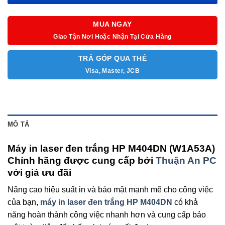
(HP tốc độ cao)
MUA NGAY
Mực in: CF276A, CF276X,
Giao Tận Nơi Hoặc Nhận Tại Cửa Hàng
TRẢ GÓP QUA THẺ
Visa, Master, JCB
MÔ TẢ
Máy in laser đen trắng HP M404DN (W1A53A)
Chính hãng được cung cấp bởi
Thuận An PC
với giá ưu đãi
Nâng cao hiệu suất in và bảo mật mạnh mẽ cho công việc
của bạn,
máy in laser đen trắng HP M404DN
có khả
năng hoàn thành công việc nhanh hơn và cung cấp bảo