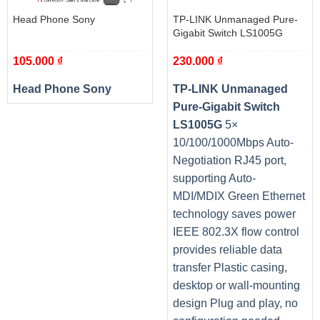
macOS đảm bảo sự thuận tiện, dễ sử dụng cho người
dùng.
Head Phone Sony
TP-LINK Unmanaged Pure-
Gigabit Switch LS1005G
105.000
₫
230.000
₫
Head Phone Sony
TP-LINK Unmanaged
Pure-Gigabit Switch
LS1005G
5×
Máy in HP M404DN (W1A53A) hỗ trợ kết nối USB và mạng
10/100/1000Mbps Auto-
LAN
Negotiation RJ45 port,
Sản phẩm đã nhận được rất nhiều đánh giá tích cực từ các
supporting Auto-
hiệp hội người tiêu dùng Việt Nam, cá nhân, các công ty
MDI/MDIX Green Ethernet
lớn,…
technology saves power
IEEE 802.3X flow control
Sản phẩm
Máy in
provides reliable data
transfer Plastic casing,
Hãng sản xuất
HP
desktop or wall-mounting
Model
LaserJet Pro M404dn W1A53A
design Plug and play, no
Chức năng
Đơn năng, In laser đen trắng