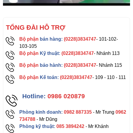
TỔNG ĐÀI HỖ TRỢ
Bộ phận
bán hàng:
(0228)3834747
- 101-102-
103-105
Bộ phận
Kỹ thuật:
(0228)3834747
- Nhánh 113
Bộ phận
bảo hành:
(0228)3834747
- Nhánh 115
Bộ phận
Kế toán:
(0228)3834747
- 109 - 110 - 111
Hotline:
0986 020879
Phòng kinh doanh:
0982 887335
- Mr Trung
0962
734788
- Mr Dũng
Phòng kỹ thuật:
085 3894242
- Mr Khánh