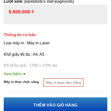
Lượt xem:
[wpstatistics stat=pagevisits]
5.500.000
₫
Thông tin cơ bản
Loại máy in : Máy in Laser
Khổ giấy tối đa : A4, A5
Độ phân giải : 1200 x 1200 dpi
Xem thêm
XÓA
Kết nối: 1 USB 2.0 tốc độ cao; 1 cổng chủ USB ở phía sau;
Máy in theo chức năng
Máy in laser đen trắng
Mạng Gigabit Ethernet 10/100/1000BASE-T; 802.3az(EEE)
Tốc độ in đen trắng:
THÊM VÀO GIỎ HÀNG
Lên đến 38 trang/phút (mặc định); Lên đến 40 trang/phút