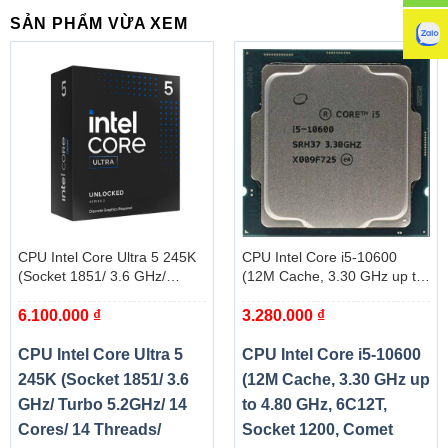
SẢN PHẨM VỪA XEM
CPU Intel Core Ultra 5 245K
CPU Intel Core i5-10600
(Socket 1851/ 3.6 GHz/
(12M Cache, 3.30 GHz up to
Turbo 5.2GHz/ 14 Cores/ 14
4.80 GHz, 6C12T, Socket
6.100.000
₫
3.280.000
₫
Threads/ Cache 24MB) – Box
1200, Comet Lake-S) – Tray
CPU Intel Core Ultra 5
CPU Intel Core i5-10600
245K (Socket 1851/ 3.6
(12M Cache, 3.30 GHz up
GHz/ Turbo 5.2GHz/ 14
to 4.80 GHz, 6C12T,
Cores/ 14 Threads/
Socket 1200, Comet