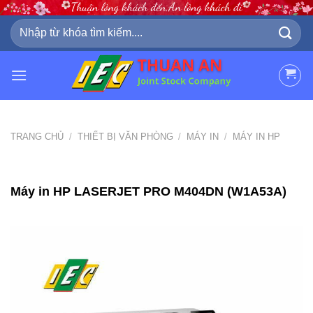
Skip
to
Tìm
kiếm:
content
TRANG CHỦ
/
THIẾT BỊ VĂN PHÒNG
/
MÁY IN
/
MÁY IN HP
Máy in HP LASERJET PRO M404DN (W1A53A)