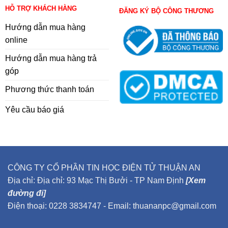
HỖ TRỢ KHÁCH HÀNG
ĐĂNG KÝ BỘ CÔNG THƯƠNG
Hướng dẫn mua hàng
online
Hướng dẫn mua hàng trả
góp
Phương thức thanh toán
Yêu cầu báo giá
CÔNG TY CỔ PHẦN TIN HỌC ĐIỆN TỬ THUẬN AN
Địa chỉ: Địa chỉ: 93 Mạc Thị Bưởi - TP Nam Định
[Xem
đường đi]
Điện thoại: 0228 3834747 - Email: thuananpc@gmail.com