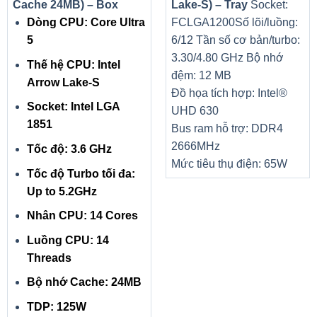
Cache 24MB) – Box
Lake-S) – Tray
Socket:
Dòng CPU: Core Ultra
FCLGA1200
Số lõi/luồng:
5
6/12
Tần số cơ bản/turbo:
3.30/4.80 GHz
Bộ nhớ
Thế hệ CPU: Intel
đệm: 12 MB
Arrow Lake-S
Đồ họa tích hợp: Intel®
Socket: Intel LGA
UHD 630
1851
Bus ram hỗ trợ: DDR4
2666MHz
Tốc độ: 3.6 GHz
Mức tiêu thụ điện: 65W
Tốc độ Turbo tối đa:
Up to 5.2GHz
Nhân CPU: 14 Cores
Luồng CPU: 14
Threads
Bộ nhớ Cache: 24MB
TDP: 125W