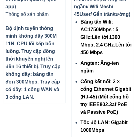
app)
ngầm/ Wifi Mesh/
Thông số sản phẩm
45User/ Gắn trần/tường)
Băng tần Wifi:
Bộ định tuyến thông
AC1750Mbps : 5
minh không dây 300M
GHz:Lên tới 1300
11N. CPU lõi kép bốn
Mbps; 2.4 GHz:Lên tới
luồng. Truy cập đồng
450 Mbps
thời khuyến nghị lên
Angten: Ăng-ten
đến 16 thiết bị. Truy cập
ngầm
không dây: băng tần
Cổng kết nối: 2 ×
đơn 300Mbps. Truy cập
cổng Ethernet Gigabit
có dây: 1 cổng WAN và
(RJ-45) (Một cổng hỗ
3 cổng LAN.
trợ IEEE802.3af PoE
và Passive PoE)
Tốc độ LAN: Gigabit
1000Mbps