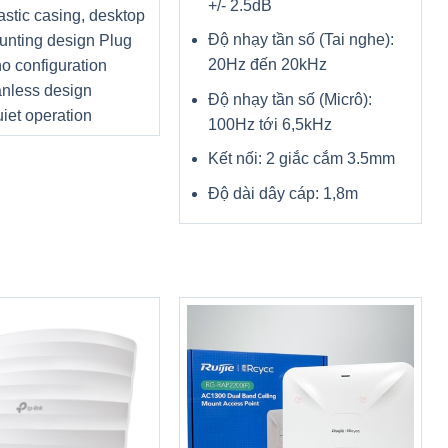
+/- 2.5dB
lastic casing, desktop
Độ nhạy tần số (Tai nghe):
unting design Plug
20Hz đến 20kHz
no configuration
nless design
Độ nhạy tần số (Micrô):
iet operation
100Hz tới 6,5kHz
Kết nối: 2 giắc cắm 3.5mm
Độ dài dây cáp: 1,8m
n cài đặt