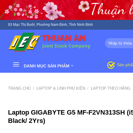
Skip
to
content
93 Mạc Thị Bưởi, Phường Nam Định, Tỉnh Ninh Bình
Tìm
kiếm:
Sản ph
DANH MỤC SẢN PHẨM
TRANG CHỦ
/
LAPTOP & LINH PHỤ KIỆN
/
LAPTOP THEO HÃNG
Laptop GIGABYTE G5 MF-F2VN313SH (i5-
Black/ 2Yrs)