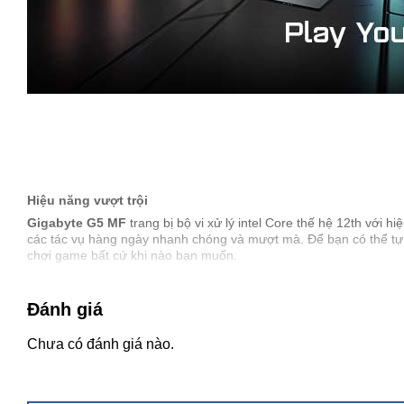
Hiệu năng vượt trội
Gigabyte G5 MF
trang bị bộ vi xử lý intel Core thế hệ 12th với hi
các tác vụ hàng ngày nhanh chóng và mượt mà. Để bạn có thể tự 
chơi game bất cứ khi nào bạn muốn.
Đánh giá
Chưa có đánh giá nào.