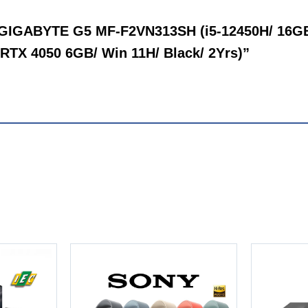
op GIGABYTE G5 MF-F2VN313SH (i5-12450H/ 16G
Series
RTX 4050 6GB/ Win 11H/ Black/ 2Yrs)”
igabyte G5 MF-F2VN313SH
trang bị GPU GeForce RTX 40 Series cun
 giới dành cho game thủ và creator. Được xây dựng với kiến ​​trúc NV
u quả, để mang lại bước nhảy vọt về hiệu suất với DLSS 3 do AI hỗ tr
ng như thật.
g tản WINDFORCE hiệu suất cao với
hả năng tản nhiệt tổng thể, đảm bảo
và tệp lớn đa tác vụ.