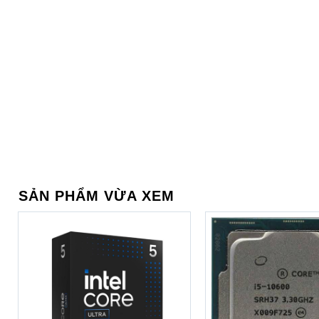
Hỗ trợ WiFi thế hệ thứ 6
Laptop Gaming Gigabyte G5 MF-F2VN313SH
với Wifi thế hệ t
mà khi chơi game củng như truy xuất dữ liệu đám mây, đem lại độ
thiểu.
SẢN PHẨM VỪA XEM
Không gian gõ ho
Bàn phím
Laptop 