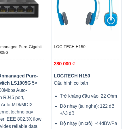
+
managed Pure-Gigabit
LOGITECH H150
005G
280.000
₫
 đến màu sắc
Unmanaged Pure-
LOGITECH H150
e và để lại
witch LS1005G
5×
Cấu hình cơ bản
 khóa để
00Mbps Auto-
Trở kháng đầu vào: 22 Ohm
n RJ45 port,
g Auto-MDI/MDIX
Độ nhạy (tai nghe): 122 dB
ernet technology
+/-3 dB
er IEEE 802.3X flow
Độ nhạy (micrô): -44dBV/Pa
ovides reliable data