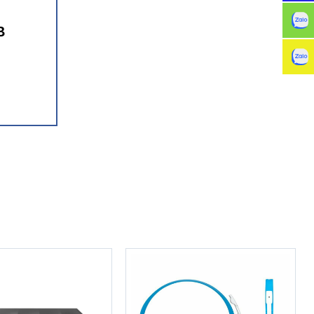
B
g cấp sức
IDIA Ada
ợ và cho phép