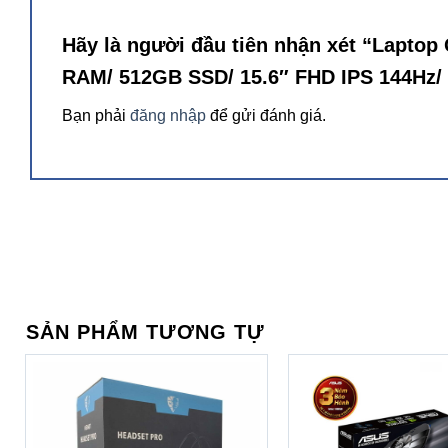
Hãy là người đầu tiên nhận xét “Lapt
GeForce RTX™ 40 
RAM/ 512GB SSD/ 15.6″ FHD IPS 144Hz/ 
Laptop Gaming G
mạnh nhanh nhất thế
Bạn phải
đăng nhập
để gửi đánh giá.
Lovelace cực kỳ hiệ
thế giới ảo sống độ
SẢN PHẨM TƯƠNG TỰ
Hệ thống tản nhiệt năng suất cao
Laptop Gaming Gigabyte G5 MF-F2VN313SH
trang bị hệ thốn
hai FAN có 59 cánh, 4 ống dẫn nhiệt và 4 lỗ thoát khí giúp tăng k
hiệu suất ổn định ngay cả khi chơi game nặng hoặc các ứng dụng 