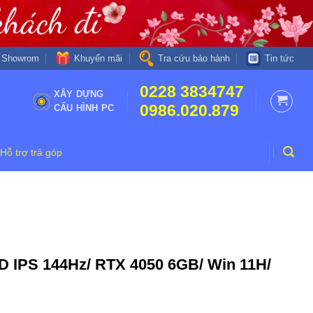
Khuyến mãi
Showrom
Tra cứu bảo hành
Tin tức
0228 3834747
XÂY DỰNG
0986.020.879
CẤU HÌNH PC
Hỗ trợ trả góp
 IPS 144Hz/ RTX 4050 6GB/ Win 11H/