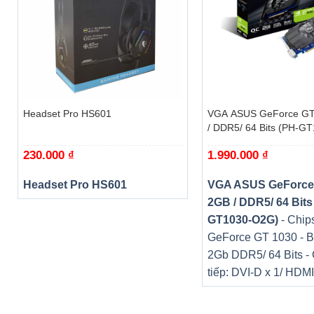
+
+
Headset Pro HS601
VGA ASUS GeForce GT
/ DDR5/ 64 Bits (PH-G
230.000
₫
1.990.000
₫
Màn hình 144Hz c
Laptop Gaming G
Headset Pro HS601
VGA ASUS GeForce
chơi game chân thự
2GB / DDR5/ 64 Bits
trải nghiệm hình ản
dẫn chiến thắng.
GT1030-O2G)
- Chips
GeForce GT 1030 - B
2Gb DDR5/ 64 Bits -
tiếp: DVI-D x 1/ HDMI