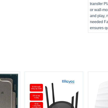
transfer P
or wall-mo
and play, 
needed Fa
ensures qu
hứ 6 mang lại trải nghiệm cực kỳ mượt
 trễ khi truy cập mạng đến mức tổi
àn hảo
Gaming Gigabyte G5 MF-F2VN313SH
với tùy chọn 15 hiệu ứng đèn nề