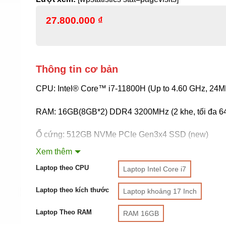
27.800.000
₫
Thông tin cơ bản
CPU: Intel® Core™ i7-11800H (Up to 4.60 GHz, 24M
RAM: 16GB(8GB*2) DDR4 3200MHz (2 khe, tối đa 6
Ổ cứng: 512GB NVMe PCIe Gen3x4 SSD (new)
Xem thêm
VGA: NVIDIA® GeForce® RTX 3060 6GB GDDR6
Laptop theo CPU
Laptop Intel Core i7
Màn hình: 17.3 inch FHD (1920*1080), 144Hz 72%N
Laptop theo kích thước
Laptop khoảng 17 Inch
Level, close to 100%sRGB
Laptop Theo RAM
RAM 16GB
Pin: 3 cell, 53.5Whr