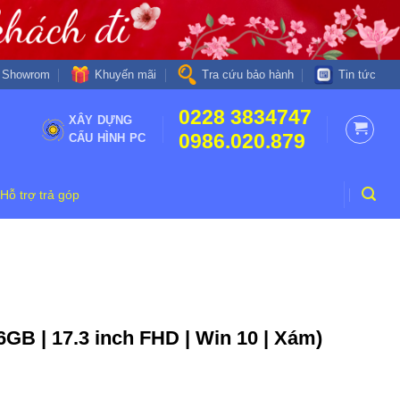
Khuyến mãi
Showrom
Tra cứu bảo hành
Tin tức
0228 3834747
XÂY DỰNG
0986.020.879
CẤU HÌNH PC
Hỗ trợ trả góp
B | 17.3 inch FHD | Win 10 | Xám)