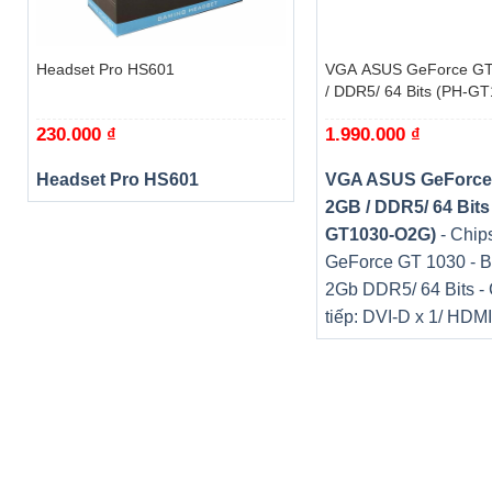
+
+
Headset Pro HS601
VGA ASUS GeForce GT
/ DDR5/ 64 Bits (PH-G
230.000
₫
1.990.000
₫
Headset Pro HS601
VGA ASUS GeForce
2GB / DDR5/ 64 Bits
GT1030-O2G)
- Chips
GeForce GT 1030 - B
2Gb DDR5/ 64 Bits -
tiếp: DVI-D x 1/ HDMI
Màu sơn xám lạnh như thép lại được in nổi Logo rồng sán