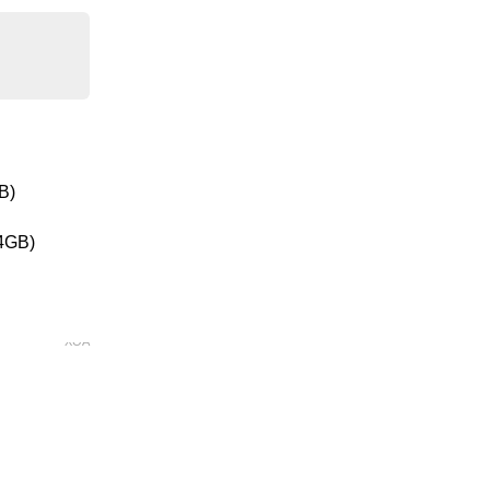
B)
4GB)
XÓA
TSC IPS-