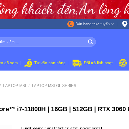
Bán hàng trực tuyến
ẩm đã xem
Tư vấn bán hàng
Đổi trả linh hoạt
/
LAPTOP MSI
/
LAPTOP MSI GL SERIES
e™ i7-11800H | 16GB | 512GB | RTX 3060 6G
Lượt xem:
[wpstatistics stat=pagevisits]