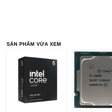
nhựa cũng được phủ một lớp nhám để hạn chế bám vân tay 
quan chung chiếc Laptop này vẫn tỏ ra vô cùng chắc chắn.
SẢN PHẨM VỪA XEM
+
+