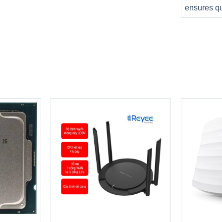
lên nắp máy nhất có thể.Tuy rằng sử dụng nhựa làm vật liệu,
ensures qu
+
+