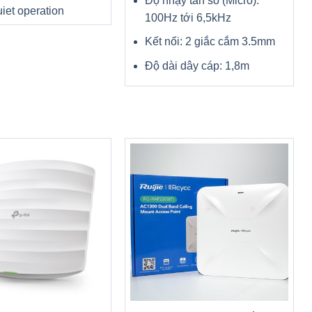
Độ nhạy tần số (Micrô):
 nhưng tổng
iet operation
100Hz tới 6,5kHz
Kết nối: 2 giắc cắm 3.5mm
Độ dài dây cáp: 1,8m
+