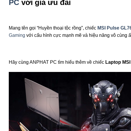
PC
với giá ưu đãi
Mang tên gọi “Huyền thoại tộc rồng”, chiếc
MSI Pulse GL7
Gaming
với cấu hình cực mạnh mẽ và hiệu năng vô cùng ấ
Hãy cùng ANPHAT PC tìm hiểu thêm về chiếc
Laptop MS