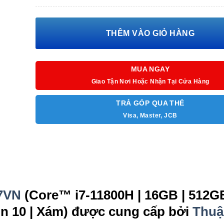
Cân nặng: 2.25 kg
THÊM VÀO GIỎ HÀNG
Tính năng: Đèn nền bàn phím
Màu sắc: Titanium Gray
MUA NGAY
Giao Tận Nơi Hoặc Nhận Tại Cửa Hàng
OS: Windows 10 Home SEA
TRẢ GÓP QUA THẺ
Visa, Master, JCB
37VN
(Core™ i7-11800H | 16GB | 512GB
in 10 | Xám) được cung cấp bởi
Thuậ