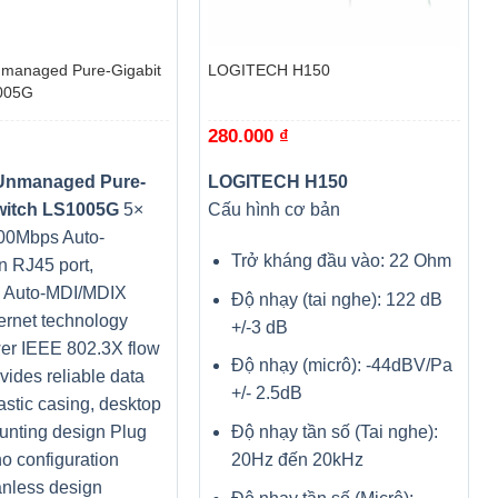
+
managed Pure-Gigabit
LOGITECH H150
005G
280.000
₫
Unmanaged Pure-
LOGITECH H150
witch LS1005G
5×
Cấu hình cơ bản
00Mbps Auto-
Trở kháng đầu vào: 22 Ohm
n RJ45 port,
g Auto-MDI/MDIX
Độ nhạy (tai nghe): 122 dB
ernet technology
+/-3 dB
er IEEE 802.3X flow
Độ nhạy (micrô): -44dBV/Pa
ovides reliable data
+/- 2.5dB
lastic casing, desktop
Độ nhạy tần số (Tai nghe):
unting design Plug
20Hz đến 20kHz
no configuration
 nắp lưng
nless design