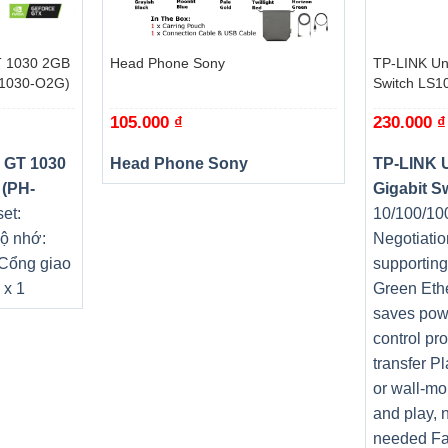
+
+
 1030 2GB
Head Phone Sony
TP-LINK Un
T1030-O2G)
Switch LS1
105.000
₫
230.000
₫
 GT 1030
Head Phone Sony
TP-LINK 
 (PH-
Gigabit S
et:
10/100/10
ộ nhớ:
Negotiatio
 Cổng giao
supportin
 x 1
Green Eth
saves pow
control pr
transfer P
or wall-mo
and play, 
g bóng trên vỏ tạo ấn tượng mạnh mẽ đối với các Gamer. Phần
needed Fa