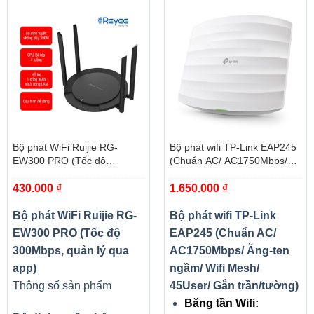
Bộ phát WiFi Ruijie RG-
Bộ phát wifi TP-Link EAP245
EW300 PRO (Tốc độ
(Chuẩn AC/ AC1750Mbps/
300Mbps, quản lý qua app)
Ăng-ten ngầm/ Wifi Mesh/
430.000
₫
1.650.000
₫
45User/ Gắn trần/tường)
Bộ phát WiFi Ruijie RG-
Bộ phát wifi TP-Link
EW300 PRO (Tốc độ
EAP245 (Chuẩn AC/
300Mbps, quản lý qua
AC1750Mbps/ Ăng-ten
app)
ngầm/ Wifi Mesh/
Thông số sản phẩm
45User/ Gắn trần/tường)
Băng tần Wifi: