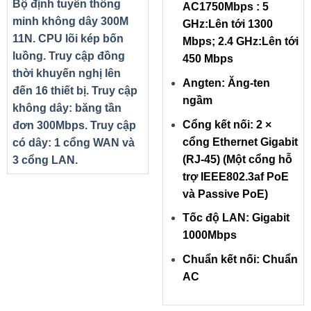
Bộ định tuyến thông
AC1750Mbps : 5
minh không dây 300M
GHz:Lên tới 1300
11N. CPU lõi kép bốn
Mbps; 2.4 GHz:Lên tới
luồng. Truy cập đồng
450 Mbps
thời khuyến nghị lên
Angten: Ăng-ten
đến 16 thiết bị. Truy cập
ngầm
không dây: băng tần
Cổng kết nối: 2 ×
đơn 300Mbps. Truy cập
cổng Ethernet Gigabit
có dây: 1 cổng WAN và
(RJ-45) (Một cổng hỗ
3 cổng LAN.
trợ IEEE802.3af PoE
và Passive PoE)
Tốc độ LAN: Gigabit
1000Mbps
Chuẩn kết nối: Chuẩn
AC