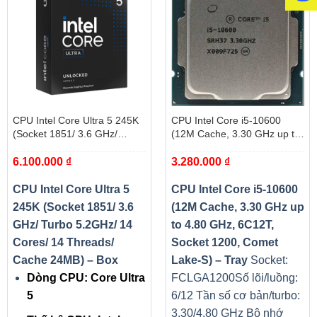
CPU Intel Core Ultra 5 245K
CPU Intel Core i5-10600
(Socket 1851/ 3.6 GHz/
(12M Cache, 3.30 GHz up to
Turbo 5.2GHz/ 14 Cores/ 14
4.80 GHz, 6C12T, Socket
6.100.000
₫
3.280.000
₫
Threads/ Cache 24MB) – Box
1200, Comet Lake-S) – Tray
CPU Intel Core Ultra 5
CPU Intel Core i5-10600
245K (Socket 1851/ 3.6
(12M Cache, 3.30 GHz up
GHz/ Turbo 5.2GHz/ 14
to 4.80 GHz, 6C12T,
Cores/ 14 Threads/
Socket 1200, Comet
Cache 24MB) – Box
Lake-S) – Tray
Socket:
Dòng CPU: Core Ultra
FCLGA1200
Số lõi/luồng:
5
6/12
Tần số cơ bản/turbo:
3.30/4.80 GHz
Bộ nhớ