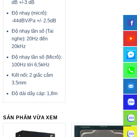
dB +/-3 dB
Độ nhạy (micrô):
-44dBV/Pa +/- 2.5dB
Độ nhạy tần số (Tai
nghe): 20Hz đến
20kHz
Độ nhạy tần số (Micrô):
100Hz tới 6,5kHz
Kết nối: 2 giắc cắm
3.5mm
Độ dài dây cáp: 1,8m
SẢN PHẨM VỪA XEM