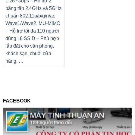
1.267Gbps – Hỗ trợ 2
băng tần 2.4GHz và 5GHz
chuẩn 802.11a/b/g/n/ac
Wave1/Wave2, MU-MIMO
– Hỗ trợ tối đa 110 người
dùng | 8 SSID – Phù hợp
lắp đặt cho văn phòng,
khách sạn, chuỗi cửa
hàng, …
FACEBOOK