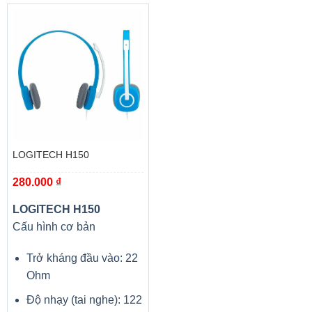
Kích
Kích thước (RỘNG X SÂU X CAO): 250×367×42mm
thước
Trọng
1,7 kg
lượng
Xuất xứ
Chính hãng
LOGITECH H150
280.000
₫
LOGITECH H150
Cấu hình cơ bản
Trở kháng đầu vào: 22
Ohm
Độ nhạy (tai nghe): 122