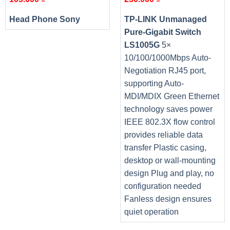
trường tốt hơn.
Head Phone Sony
TP-LINK Unmanaged
Thông tin chung
Pure-Gigabit Switch
LS1005G
5×
Khổ
A4/A5
giấy
10/100/1000Mbps Auto-
Negotiation RJ45 port,
Tốc độ
9 giây
supporting Auto-
Scan
Không
MDI/MDIX Green Ethernet
hai mặt
technology saves power
ADF
Không
IEEE 802.3X flow control
Độ
provides reliable data
phân
2400 x 2400 dpi
transfer Plastic casing,
giải
desktop or wall-mounting
Cổng
design Plug and play, no
giao
USB
configuration needed
tiếp
Fanless design ensures
Thông tin khác
quiet operation
Mô tả
Hỗ trợ hệ điều hành: Windows 11/10 / 8.1 / 7 SP1;Mac
khác
OS 10.12 ~10.13, Mac OS X v10.11.6