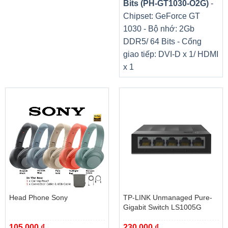
Bits (PH-GT1030-O2G)
-
nâng cao hiệu suất làm việc, tiết kiệm thời gian khi sử
Chipset: GeForce GT
dụng.
1030 - Bộ nhớ: 2Gb
DDR5/ 64 Bits - Cổng
giao tiếp: DVI-D x 1/ HDMI
x 1
Cấp điện nhờ cáp nối USB
Chiếc máy scan Lide 300 NK
được cấp điện từ máy tính
thông qua cáp nối USB, vì thế bạn không cần sử dụng bộ
chuyển đổi điện một chiều AC nên có thể mang theo
cùng laptop để làm việc những nơi công cộng.
Tiết kiệm năng lượng
Năng lượng tiêu thụ tối đa của Canon Lide 300 chỉ 4,5 W
Head Phone Sony
TP-LINK Unmanaged Pure-
vì vậy mà thiết bị này cho khả năng tiết kiệm năng lượng
Gigabit Switch LS1005G
ấn tượng vừa giảm thiểu chi phí cho bạn lại bảo vệ môi
105.000
₫
230.000
₫