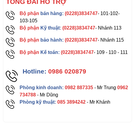
TỔNG ĐÀI HỖ TRỢ
Bộ phận
bán hàng:
(0228)3834747
- 101-102-
103-105
Bộ phận
Kỹ thuật:
(0228)3834747
- Nhánh 113
Bộ phận
bảo hành:
(0228)3834747
- Nhánh 115
Bộ phận
Kế toán:
(0228)3834747
- 109 - 110 - 111
Hotline:
0986 020879
Phòng kinh doanh:
0982 887335
- Mr Trung
0962
734788
- Mr Dũng
Phòng kỹ thuật:
085 3894242
- Mr Khánh