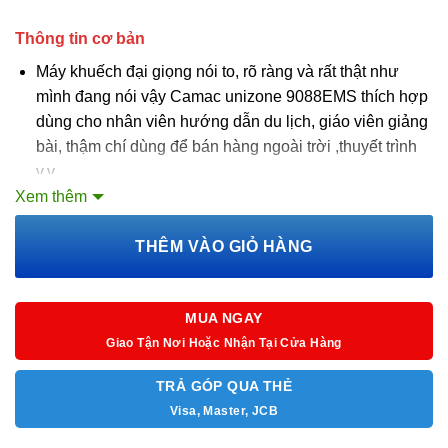
Thông tin cơ bản
Máy khuếch đại giọng nói to, rõ ràng và rất thật như
mình đang nói vậy Camac unizone 9088EMS thích hợp
dùng cho nhân viên hướng dẫn du lịch, giáo viên giảng
bài, thậm chí dùng để bán hàng ngoài trời ,thuyết trình
v.v..
Xem thêm
Hỗ trợ tính năng Aux-in giúp kết nối với điện thoại, máy
THÊM VÀO GIỎ HÀNG
tính dùng như 1 loa nghe nhạc thông thường
MUA NGAY
Máy trợ giảng hàn quốc camac unizone 9088EMS
Giao Tận Nơi Hoặc Nhận Tại Cửa Hàng
chính hãng cho giáo viên được thiết kế mạch công
nghệ tiên tiến nhất và hiệu suất làm việc cao giúp Cải
TRẢ GÓP QUA THẺ
thiện giảm hú âm thanh, xử lý tiềng ồn qua bộ lọc
Visa, Master, JCB