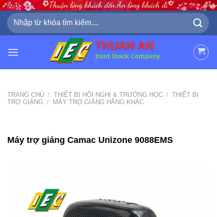
Skip
to
Tìm
kiếm:
content
TRANG CHỦ
/
THIẾT BỊ HỘI NGHỊ & TRƯỜNG HỌC
/
THIẾT BỊ
TRỢ GIẢNG
/
MÁY TRỢ GIẢNG HÃNG KHÁC
Máy trợ giảng Camac Unizone 9088EMS