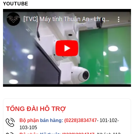
YOUTUBE
TỔNG ĐÀI HỖ TRỢ
Bộ phận
bán hàng:
(0228)3834747
- 101-102-
103-105