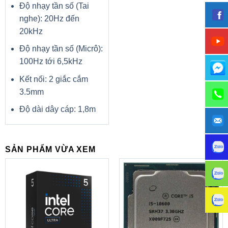
Độ nhạy tần số (Tai
nghe): 20Hz đến
20kHz
Độ nhạy tần số (Micrô):
100Hz tới 6,5kHz
Kết nối: 2 giắc cắm
3.5mm
Độ dài dây cáp: 1,8m
SẢN PHẨM VỪA XEM