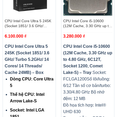
CPU Intel Core Ultra 5 245K
CPU Intel Core i5-10600
(Socket 1851/ 3.6 GHz/
(12M Cache, 3.30 GHz up to
Turbo 5.2GHz/ 14 Cores/ 14
4.80 GHz, 6C12T, Socket
6.100.000
₫
3.280.000
₫
Threads/ Cache 24MB) – Box
1200, Comet Lake-S) – Tray
CPU Intel Core Ultra 5
CPU Intel Core i5-10600
245K (Socket 1851/ 3.6
(12M Cache, 3.30 GHz up
GHz/ Turbo 5.2GHz/ 14
to 4.80 GHz, 6C12T,
Cores/ 14 Threads/
Socket 1200, Comet
Cache 24MB) – Box
Lake-S) – Tray
Socket:
Dòng CPU: Core Ultra
FCLGA1200
Số lõi/luồng:
5
6/12
Tần số cơ bản/turbo:
3.30/4.80 GHz
Bộ nhớ
Thế hệ CPU: Intel
đệm: 12 MB
Arrow Lake-S
Đồ họa tích hợp: Intel®
Socket: Intel LGA
UHD 630
1851