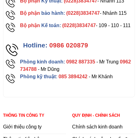
Bộ phận
Kỹ thuật:
(0228)3834747
- Nhánh 113
Bộ phận
bảo hành:
(0228)3834747
- Nhánh 115
Bộ phận
Kế toán:
(0228)3834747
- 109 - 110 - 111
Hotline:
0986 020879
Phòng kinh doanh:
0982 887335
- Mr Trung
0962
734788
- Mr Dũng
Phòng kỹ thuật:
085 3894242
- Mr Khánh
THÔNG TIN CÔNG TY
QUY ĐỊNH - CHÍNH SÁCH
Giới thiệu công ty
Chính sách kinh doanh