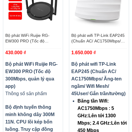
Bộ phát WiFi Ruijie RG-
Bộ phát wifi TP-Link EAP245
EW300 PRO (Tốc độ
(Chuẩn AC/ AC1750Mbps/
300Mbps, quản lý qua app)
Ăng-ten ngầm/ Wifi Mesh/
430.000
₫
1.650.000
₫
45User/ Gắn trần/tường)
Bộ phát WiFi Ruijie RG-
Bộ phát wifi TP-Link
EW300 PRO (Tốc độ
EAP245 (Chuẩn AC/
300Mbps, quản lý qua
AC1750Mbps/ Ăng-ten
app)
ngầm/ Wifi Mesh/
Thông số sản phẩm
45User/ Gắn trần/tường)
Băng tần Wifi:
Bộ định tuyến thông
AC1750Mbps : 5
minh không dây 300M
GHz:Lên tới 1300
11N. CPU lõi kép bốn
Mbps; 2.4 GHz:Lên tới
luồng. Truy cập đồng
450 Mbps