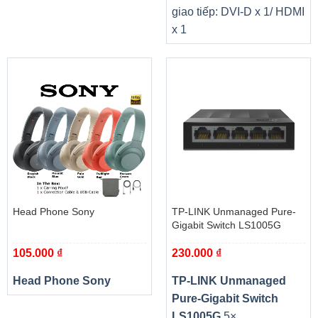
giao tiếp: DVI-D x 1/ HDMI
· Kích thước: 88 x 38.7 x 106mm
x 1
· Điện áp ra: 9V/1A
· Trọng lượng: 210gr (Tính cả pin)
· Hỗ trợ: Echo, Ghi âm, thẻ nhớ Micro SD, FM, USB, kết
nối Aux
· Màu sắc: đen
. Bảo hành: Thân máy bảo hành 12 tháng, pin và
nguồn của máy bảo hành 1 tháng không hỗ trợ trong
trường hợp cháy nổ
Head Phone Sony
TP-LINK Unmanaged Pure-
Gigabit Switch LS1005G
105.000
₫
230.000
₫
Head Phone Sony
TP-LINK Unmanaged
Pure-Gigabit Switch
LS1005G
5×