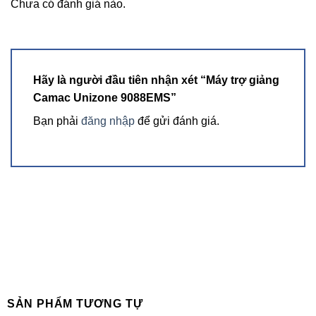
Chưa có đánh giá nào.
Hãy là người đầu tiên nhận xét “Máy trợ giảng
Camac Unizone 9088EMS”
Bạn phải
đăng nhập
để gửi đánh giá.
SẢN PHẨM TƯƠNG TỰ
Giải pháp tuyệt vời cải thiện âm thanh chất lượng