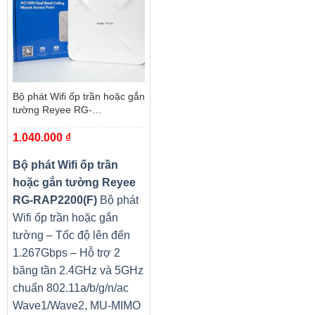
Bộ phát Wifi ốp trần hoặc gắn
tường Reyee RG-
RAP2200(F)
1.040.000
₫
Bộ phát Wifi ốp trần
hoặc gắn tường Reyee
RG-RAP2200(F)
Bộ phát
Wifi ốp trần hoặc gắn
tường – Tốc độ lên đến
1.267Gbps – Hỗ trợ 2
băng tần 2.4GHz và 5GHz
chuẩn 802.11a/b/g/n/ac
Wave1/Wave2, MU-MIMO