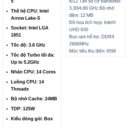
5
6/12
Tần số cơ bản/turbo:
3.30/4.80 GHz
Bộ nhớ
Thế hệ CPU: Intel
đệm: 12 MB
Arrow Lake-S
Đồ họa tích hợp: Intel®
Socket: Intel LGA
UHD 630
1851
Bus ram hỗ trợ: DDR4
2666MHz
Tốc độ: 3.6 GHz
Mức tiêu thụ điện: 65W
Tốc độ Turbo tối đa:
Up to 5.2GHz
Nhân CPU: 14 Cores
Luồng CPU: 14
Threads
Bộ nhớ Cache: 24MB
TDP: 125W
Kiểu đóng gói: Box