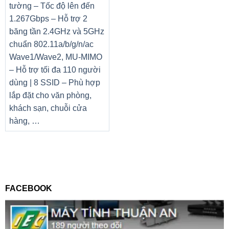
tường – Tốc độ lên đến
1.267Gbps – Hỗ trợ 2
băng tần 2.4GHz và 5GHz
chuẩn 802.11a/b/g/n/ac
Wave1/Wave2, MU-MIMO
– Hỗ trợ tối đa 110 người
dùng | 8 SSID – Phù hợp
lắp đặt cho văn phòng,
khách sạn, chuỗi cửa
hàng, …
FACEBOOK