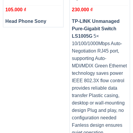
105.000
₫
230.000
₫
Head Phone Sony
TP-LINK Unmanaged
Pure-Gigabit Switch
LS1005G
5×
10/100/1000Mbps Auto-
Negotiation RJ45 port,
supporting Auto-
MDI/MDIX Green Ethernet
technology saves power
IEEE 802.3X flow control
provides reliable data
transfer Plastic casing,
desktop or wall-mounting
design Plug and play, no
configuration needed
Fanless design ensures
quiet operation