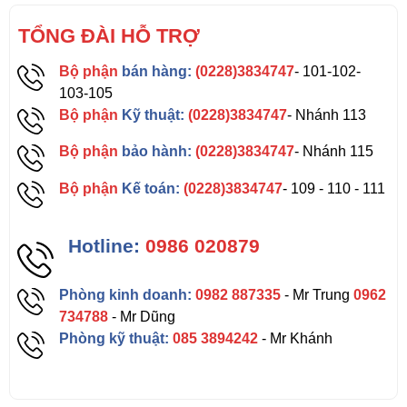
TỔNG ĐÀI HỖ TRỢ
Bộ phận
bán hàng:
(0228)3834747
- 101-102-
103-105
Bộ phận
Kỹ thuật:
(0228)3834747
- Nhánh 113
Bộ phận
bảo hành:
(0228)3834747
- Nhánh 115
Bộ phận
Kế toán:
(0228)3834747
- 109 - 110 - 111
Hotline:
0986 020879
Phòng kinh doanh:
0982 887335
- Mr Trung
0962
734788
- Mr Dũng
Phòng kỹ thuật:
085 3894242
- Mr Khánh