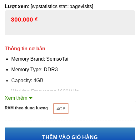
Lượt xem:
[wpstatistics stat=pagevisits]
300.000
₫
Thông tin cơ bản
Memory Brand: SemsoTai
Memory Type: DDR3
Capacity: 4GB
Working Frequency: 1600MHz
Xem thêm
XÓA
Brandwidth: PC3-12800
RAM theo dung lượng
4GB
Timing: DDR3 4GB 1600MHz(11-11-11-28)
THÊM VÀO GIỎ HÀNG