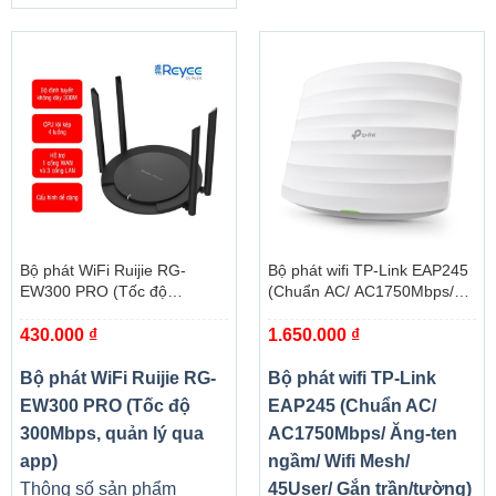
Thông Tin sản phẩm:
* Bộ nhớ Thương Hiệu:
SemsoTai
Bộ phát WiFi Ruijie RG-
Bộ phát wifi TP-Link EAP245
* Memory Type (Kiểu bộ nhớ): DDR3
EW300 PRO (Tốc độ
(Chuẩn AC/ AC1750Mbps/
* Dung lượng: 4 GB 8 GB
300Mbps, quản lý qua app)
Ăng-ten ngầm/ Wifi Mesh/
* Tần Số làm việc: 1600 MHz
430.000
₫
1.650.000
₫
45User/ Gắn trần/tường)
* Brandwidth: PC3-12800
Bộ phát WiFi Ruijie RG-
Bộ phát wifi TP-Link
* Thời gian: DDR3 8 GB 1600 MHz (11-11-11-28)
EW300 PRO (Tốc độ
EAP245 (Chuẩn AC/
* CL: 11
300Mbps, quản lý qua
AC1750Mbps/ Ăng-ten
* Giao diện Quy Cách: 240pin-DIMM
app)
ngầm/ Wifi Mesh/
* Điện Áp làm việc: 1.5 V
Thông số sản phẩm
45User/ Gắn trần/tường)