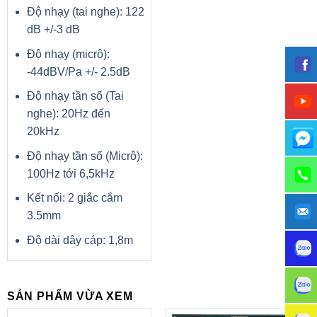
Độ nhạy (tai nghe): 122
dB +/-3 dB
Độ nhạy (micrô):
-44dBV/Pa +/- 2.5dB
Độ nhạy tần số (Tai
nghe): 20Hz đến
20kHz
Độ nhạy tần số (Micrô):
100Hz tới 6,5kHz
Kết nối: 2 giắc cắm
3.5mm
Độ dài dây cáp: 1,8m
SẢN PHẨM VỪA XEM