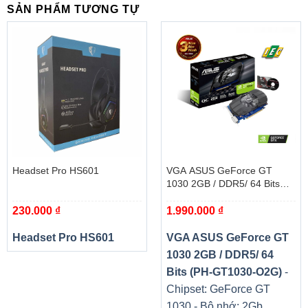
Hiệu suất cao với chuẩn DDR4
SẢN PHẨM TƯƠNG TỰ
Bộ nhớ của RAM Silicon Power DDR4 được xây dựng
trên tiêu chuẩn DDR4 mới giúp tăng thông lượng truyền
mỗi giây và cải thiện hiệu suất tổng thể cho hệ thống.
Headset Pro HS601
VGA ASUS GeForce GT
1030 2GB / DDR5/ 64 Bits
(PH-GT1030-O2G)
230.000
₫
1.990.000
₫
Headset Pro HS601
VGA ASUS GeForce GT
1030 2GB / DDR5/ 64
Bits (PH-GT1030-O2G)
-
Chipset: GeForce GT
1030 - Bộ nhớ: 2Gb