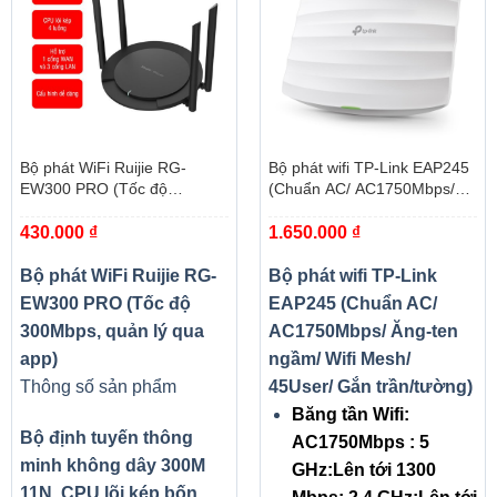
Bộ phát WiFi Ruijie RG-
Bộ phát wifi TP-Link EAP245
EW300 PRO (Tốc độ
(Chuẩn AC/ AC1750Mbps/
300Mbps, quản lý qua app)
Ăng-ten ngầm/ Wifi Mesh/
430.000
₫
1.650.000
₫
45User/ Gắn trần/tường)
Bộ phát WiFi Ruijie RG-
Bộ phát wifi TP-Link
EW300 PRO (Tốc độ
EAP245 (Chuẩn AC/
300Mbps, quản lý qua
AC1750Mbps/ Ăng-ten
app)
ngầm/ Wifi Mesh/
Thông số sản phẩm
45User/ Gắn trần/tường)
Băng tần Wifi:
Bộ định tuyến thông
AC1750Mbps : 5
minh không dây 300M
GHz:Lên tới 1300
11N. CPU lõi kép bốn