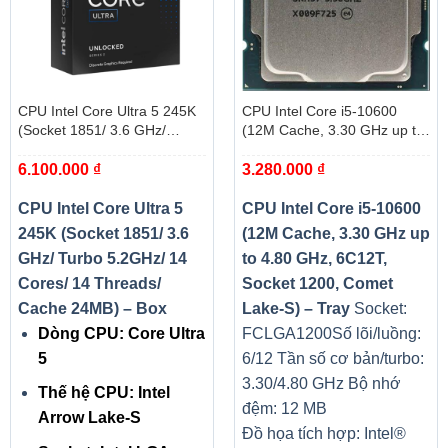
Tản nhiệt:
Không
Hỗ trợ EEC:
Không
Đóng gói:
1 Thanh
CPU Intel Core Ultra 5 245K
CPU Intel Core i5-10600
Dung lượng RAM:
4 GB
(Socket 1851/ 3.6 GHz/
(12M Cache, 3.30 GHz up to
Turbo 5.2GHz/ 14 Cores/ 14
4.80 GHz, 6C12T, Socket
Màu LED:
Không
6.100.000
₫
3.280.000
₫
Threads/ Cache 24MB) – Box
1200, Comet Lake-S) – Tray
Loại RAM:
RAM Desktop – DDR4
CPU Intel Core Ultra 5
CPU Intel Core i5-10600
245K (Socket 1851/ 3.6
(12M Cache, 3.30 GHz up
Kích thước:
(LxWxH)(cm): 15×0.3×6
GHz/ Turbo 5.2GHz/ 14
to 4.80 GHz, 6C12T,
Trọng lượng:
30 gr
Cores/ 14 Threads/
Socket 1200, Comet
Cache 24MB) – Box
Lake-S) – Tray
Socket:
Dòng CPU: Core Ultra
FCLGA1200
Số lõi/luồng:
5
6/12
Tần số cơ bản/turbo:
3.30/4.80 GHz
Bộ nhớ
Thế hệ CPU: Intel
đệm: 12 MB
Arrow Lake-S
Đồ họa tích hợp: Intel®