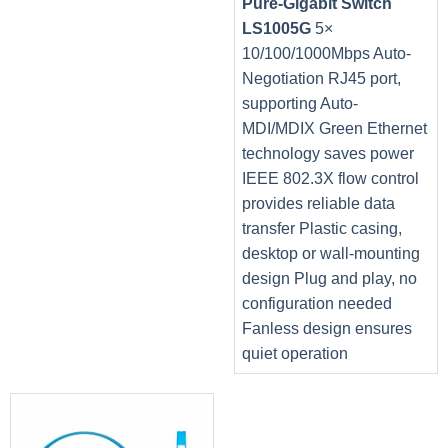
Pure-Gigabit Switch
LS1005G
5×
10/100/1000Mbps Auto-
Negotiation RJ45 port,
supporting Auto-
MDI/MDIX Green Ethernet
technology saves power
IEEE 802.3X flow control
provides reliable data
transfer Plastic casing,
desktop or wall-mounting
design Plug and play, no
configuration needed
Fanless design ensures
quiet operation
Thanh RAM này có thể hoạt động hoàn hảo trên hầu hết
các bo mạch chủ xây dựng trên nền tảng Intel và AMD.
Nhờ vậy, việc xây dựng và lắp ráp một dàn PC mới cho