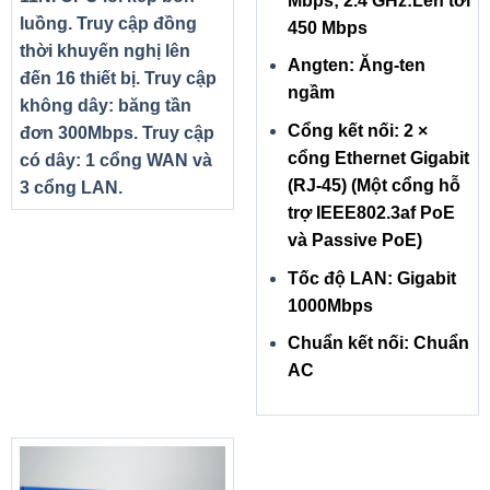
Mbps; 2.4 GHz:Lên tới
luồng. Truy cập đồng
450 Mbps
thời khuyến nghị lên
Angten: Ăng-ten
đến 16 thiết bị. Truy cập
ngầm
không dây: băng tần
Cổng kết nối: 2 ×
đơn 300Mbps. Truy cập
cổng Ethernet Gigabit
có dây: 1 cổng WAN và
(RJ-45) (Một cổng hỗ
3 cổng LAN.
trợ IEEE802.3af PoE
và Passive PoE)
Tốc độ LAN: Gigabit
1000Mbps
Chuẩn kết nối: Chuẩn
AC