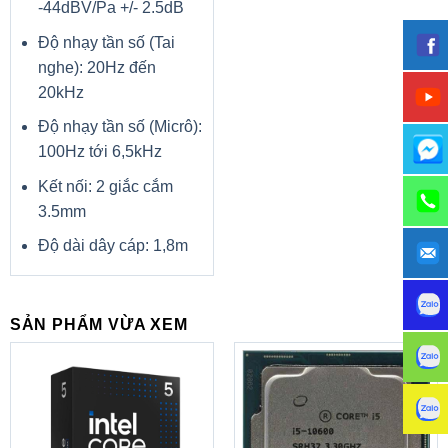
-44dBV/Pa +/- 2.5dB
Độ nhạy tần số (Tai
nghe): 20Hz đến
20kHz
Độ nhạy tần số (Micrô):
100Hz tới 6,5kHz
Mặc dù là một sản phẩm phổ thông nhưng thanh RAM này
Kết nối: 2 giắc cắm
vẫn được hoàn thiện từ các vật liệu và vi mạch chất lượng
3.5mm
cao. Thông qua quy trình lựa chọn thủ công và các bài
Độ dài dây cáp: 1,8m
kiểm tra nghiêm ngặt, RAM sẽ luôn có được độ ổn định
cao nhất và độ bền tuyệt vời theo thời gian.
SẢN PHẨM VỪA XEM
Thông Số Kỹ Thuật
Nhà sản xuất:
SP
Bảo hành:
Trọn đời
Tốc độ RAM:
2666 MHz