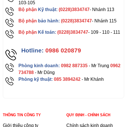
103-105
Bộ phận
Kỹ thuật:
(0228)3834747
- Nhánh 113
Bộ phận
bảo hành:
(0228)3834747
- Nhánh 115
Bộ phận
Kế toán:
(0228)3834747
- 109 - 110 - 111
Hotline:
0986 020879
Phòng kinh doanh:
0982 887335
- Mr Trung
0962
734788
- Mr Dũng
Phòng kỹ thuật:
085 3894242
- Mr Khánh
THÔNG TIN CÔNG TY
QUY ĐỊNH - CHÍNH SÁCH
Giới thiệu công ty
Chính sách kinh doanh