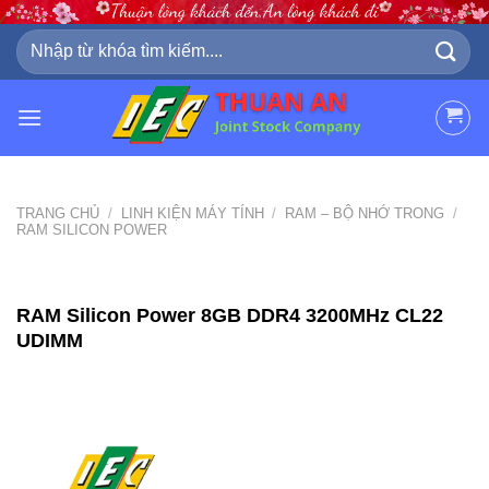
Skip
to
Tìm
kiếm:
content
TRANG CHỦ
/
LINH KIỆN MÁY TÍNH
/
RAM – BỘ NHỚ TRONG
/
RAM SILICON POWER
RAM Silicon Power 8GB DDR4 3200MHz CL22
UDIMM