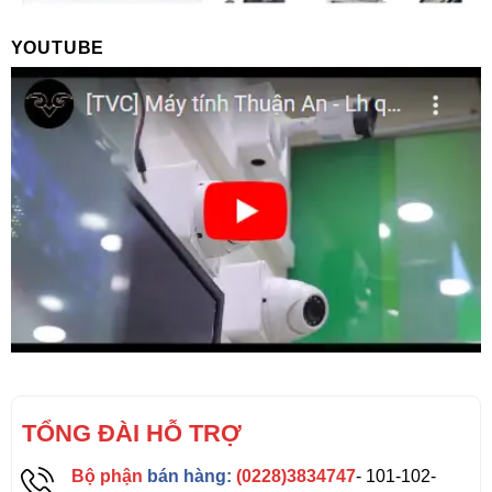
YOUTUBE
TỔNG ĐÀI HỖ TRỢ
Bộ phận
bán hàng:
(0228)3834747
- 101-102-