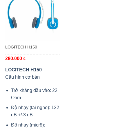
bạn sẽ dễ dàng hơn nhiều.
Chất lượng hàng đầu
Chất lượng luôn được Silicon Power đặt lên trên hết để
mang lại sản phẩm tốt nhất cho người dùng. Mục tiêu này
tiếp tục không thay đổi trên RAM Silicon Power DDR4.
LOGITECH H150
280.000
₫
LOGITECH H150
Cấu hình cơ bản
Trở kháng đầu vào: 22
Ohm
Độ nhạy (tai nghe): 122
dB +/-3 dB
Độ nhạy (micrô):