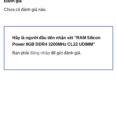
Đánh giá
Chưa có đánh giá nào.
Xem thêm
Hãy là người đầu tiên nhận xét “RAM Silicon
Power 8GB DDR4 3200MHz CL22 UDIMM”
Bạn phải
đăng nhập
để gửi đánh giá.
Hơn nữa, thanh RAM này cũng không có kẹp tản nhiệt nên
việc lắp đặt lên bo mạch chủ sẽ vô cùng dễ dàng.