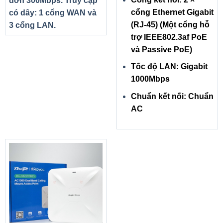
đơn 300Mbps. Truy cập
cổng Ethernet Gigabit
có dây: 1 cổng WAN và
(RJ-45) (Một cổng hỗ
3 cổng LAN.
trợ IEEE802.3af PoE
và Passive PoE)
Tốc độ LAN: Gigabit
1000Mbps
Chuẩn kết nối: Chuẩn
AC