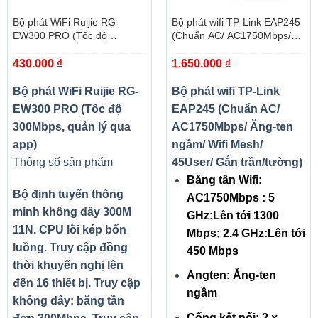
Bộ phát WiFi Ruijie RG-
Bộ phát wifi TP-Link EAP245
EW300 PRO (Tốc độ
(Chuẩn AC/ AC1750Mbps/
300Mbps, quản lý qua app)
Ăng-ten ngầm/ Wifi Mesh/
430.000
₫
1.650.000
₫
45User/ Gắn trần/tường)
Bộ phát WiFi Ruijie RG-
Bộ phát wifi TP-Link
EW300 PRO (Tốc độ
EAP245 (Chuẩn AC/
300Mbps, quản lý qua
AC1750Mbps/ Ăng-ten
app)
ngầm/ Wifi Mesh/
Thông số sản phẩm
45User/ Gắn trần/tường)
Băng tần Wifi:
Bộ định tuyến thông
AC1750Mbps : 5
minh không dây 300M
GHz:Lên tới 1300
11N. CPU lõi kép bốn
Mbps; 2.4 GHz:Lên tới
luồng. Truy cập đồng
450 Mbps
thời khuyến nghị lên
Angten: Ăng-ten
đến 16 thiết bị. Truy cập
ngầm
không dây: băng tần
Cổng kết nối: 2 ×