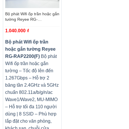
Bộ phát Wifi ốp trần hoặc gắn
tường Reyee RG-
RAP2200(F)
1.040.000
₫
Bộ phát Wifi ốp trần
hoặc gắn tường Reyee
RG-RAP2200(F)
Bộ phát
Wifi ốp trần hoặc gắn
tường – Tốc độ lên đến
1.267Gbps – Hỗ trợ 2
băng tần 2.4GHz và 5GHz
chuẩn 802.11a/b/g/n/ac
Wave1/Wave2, MU-MIMO
– Hỗ trợ tối đa 110 người
dùng | 8 SSID – Phù hợp
lắp đặt cho văn phòng,
khách sạn, chuỗi cửa