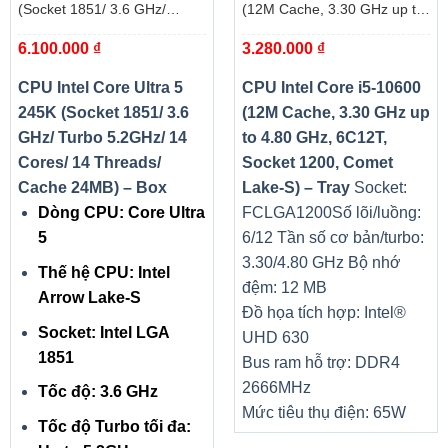
(Socket 1851/ 3.6 GHz/
(12M Cache, 3.30 GHz up to
Turbo 5.2GHz/ 14 Cores/ 14
4.80 GHz, 6C12T, Socket
6.100.000
₫
3.280.000
₫
Threads/ Cache 24MB) – Box
1200, Comet Lake-S) – Tray
CPU Intel Core Ultra 5
CPU Intel Core i5-10600
245K (Socket 1851/ 3.6
(12M Cache, 3.30 GHz up
GHz/ Turbo 5.2GHz/ 14
to 4.80 GHz, 6C12T,
Cores/ 14 Threads/
Socket 1200, Comet
Cache 24MB) – Box
Lake-S) – Tray
Socket:
Dòng CPU: Core Ultra
FCLGA1200
Số lõi/luồng:
5
6/12
Tần số cơ bản/turbo:
3.30/4.80 GHz
Bộ nhớ
Thế hệ CPU: Intel
đệm: 12 MB
Arrow Lake-S
Đồ họa tích hợp: Intel®
Socket: Intel LGA
UHD 630
1851
Bus ram hỗ trợ: DDR4
2666MHz
Tốc độ: 3.6 GHz
Mức tiêu thụ điện: 65W
Tốc độ Turbo tối đa: