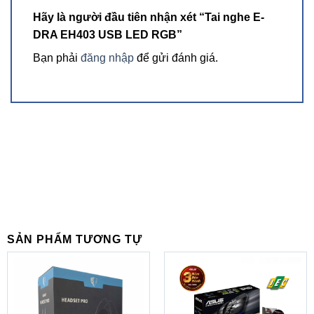
Hãy là người đầu tiên nhận xét “Tai nghe E-
Hãng sản xuất
E-Dra
DRA EH403 USB LED RGB”
Model
EH403
Bạn phải
đăng nhập
để gửi đánh giá.
Màu sắc
Đen
LED
RGB
Kích thước màng loa
50mm
Tần số đáp ứng
20~20000Hz
Độ nhạy
115±3db
Trở kháng
32±15%Ω
Cổng kết nối
USB
Độ nhạy microphone
-38dB±3dB
SẢN PHẨM TƯƠNG TỰ
Chiều dài dây
2m