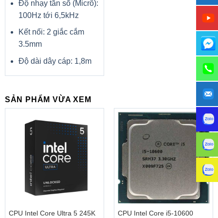
Độ nhạy tần số (Micrô):
100Hz tới 6,5kHz
Kết nối: 2 giắc cắm
3.5mm
Độ dài dây cáp: 1,8m
SẢN PHẨM VỪA XEM
CPU Intel Core Ultra 5 245K
CPU Intel Core i5-10600