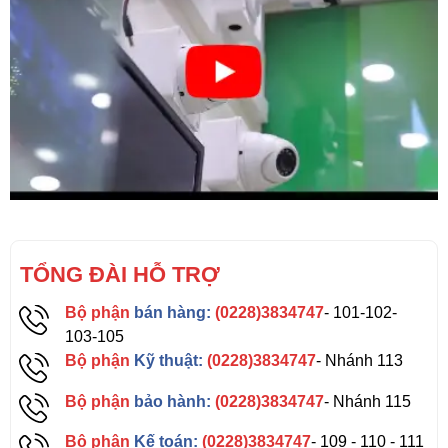
TỔNG ĐÀI HỖ TRỢ
Bộ phận
bán hàng:
(0228)3834747
- 101-102-
103-105
Bộ phận
Kỹ thuật:
(0228)3834747
- Nhánh 113
Bộ phận
bảo hành:
(0228)3834747
- Nhánh 115
Bộ phận
Kế toán:
(0228)3834747
- 109 - 110 - 111