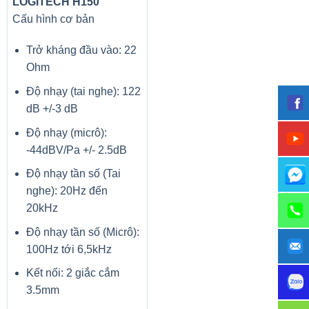
LOGITECH H150
Cấu hình cơ bản
Trở kháng đầu vào: 22
Ohm
Độ nhạy (tai nghe): 122
dB +/-3 dB
Độ nhạy (micrô):
-44dBV/Pa +/- 2.5dB
Độ nhạy tần số (Tai
nghe): 20Hz đến
20kHz
Độ nhạy tần số (Micrô):
100Hz tới 6,5kHz
Kết nối: 2 giắc cắm
3.5mm