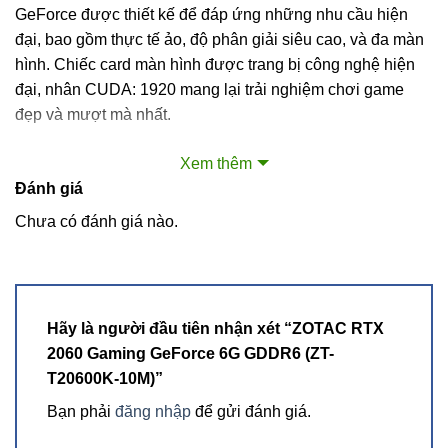
GeForce được thiết kế để đáp ứng những nhu cầu hiện
đại, bao gồm thực tế ảo, độ phân giải siêu cao, và đa màn
hình. Chiếc card màn hình được trang bị công nghệ hiện
đại, nhân CUDA: 1920 mang lại trải nghiệm chơi game
đẹp và mượt mà nhất.
Hệ thống làm mát
Xem thêm
Đánh giá
Chưa có đánh giá nào.
Sở hữu hiệu suất tối ưu với nguồn điện t
ối thiểu, phiên bản OC cung cấp tăng thế vượt trội trong đồ
họa mà không cần bất kỳ kết nối nguồn phụ nào. Card
Hãy là người đầu tiên nhận xét “ZOTAC RTX
trang bị quạt kép với thiết kế cánh quạt độc đáo, cung cấp
2060 Gaming GeForce 6G GDDR6 (ZT-
khả năng tản nhiệt hiệu quả cho hiệu suất cao hơn ở nhiệt
T20600K-10M)”
độ thấp hơn. Việc làm mát bán thụ động đảm bảo quạt
Bạn phải
đăng nhập
để gửi đánh giá.
không hoạt động ở chế độ tải nhàn rỗi hoặc thấp, giúp các