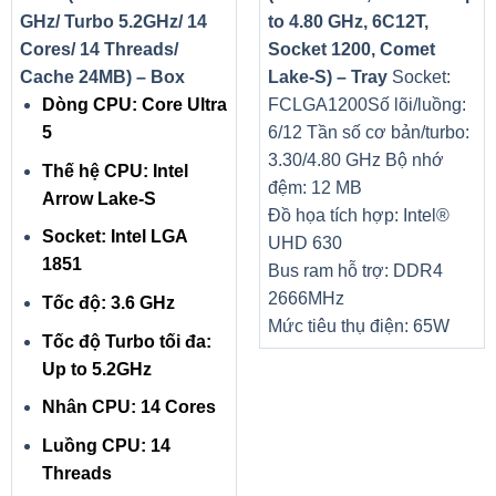
GHz/ Turbo 5.2GHz/ 14
to 4.80 GHz, 6C12T,
Cores/ 14 Threads/
Socket 1200, Comet
Cache 24MB) – Box
Lake-S) – Tray
Socket:
Dòng CPU: Core Ultra
FCLGA1200
Số lõi/luồng:
5
6/12
Tần số cơ bản/turbo:
3.30/4.80 GHz
Bộ nhớ
Thế hệ CPU: Intel
đệm: 12 MB
Arrow Lake-S
Đồ họa tích hợp: Intel®
Socket: Intel LGA
UHD 630
1851
Bus ram hỗ trợ: DDR4
2666MHz
Tốc độ: 3.6 GHz
Mức tiêu thụ điện: 65W
Tốc độ Turbo tối đa:
Up to 5.2GHz
Nhân CPU: 14 Cores
Luồng CPU: 14
Threads