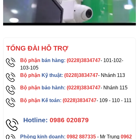
TỔNG ĐÀI HỖ TRỢ
Bộ phận
bán hàng:
(0228)3834747
- 101-102-
103-105
Bộ phận
Kỹ thuật:
(0228)3834747
- Nhánh 113
Bộ phận
bảo hành:
(0228)3834747
- Nhánh 115
Bộ phận
Kế toán:
(0228)3834747
- 109 - 110 - 111
Hotline:
0986 020879
Phòng kinh doanh:
0982 887335
- Mr Trung
0962