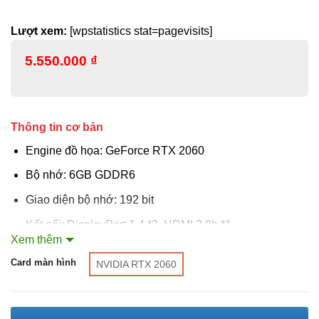
Lượt xem:
[wpstatistics stat=pagevisits]
5.550.000
₫
Thông tin cơ bản
Engine đồ họa: GeForce RTX 2060
Bộ nhớ: 6GB GDDR6
Giao diện bộ nhớ: 192 bit
Kết nối: DisplayPort 1.4 *3, HDMI 2.0b *1
Xem thêm
XÓA
TDP: 160W
Card màn hình
NVIDIA RTX 2060
PSU đề nghị: 500W
Đầu cấp nguồn: 8 Pin*1