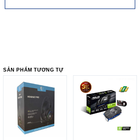
game thủ tận hưởng việc chơi game tuyệt vời trong không
gian hoàn toàn yên tĩnh.
SẢN PHẨM TƯƠNG TỰ
Hệ thống tản nhiệt
ZOTAC RTX 2060 6GB có thiết kế quạt tản nhiệt khá đặc
biệt, với hướng chuyển động ngược chiều nhau loại bỏ