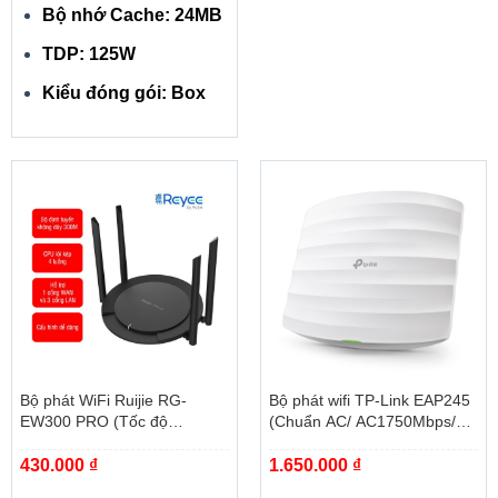
Bộ nhớ Cache: 24MB
TDP: 125W
Kiểu đóng gói: Box
Bộ phát WiFi Ruijie RG-
Bộ phát wifi TP-Link EAP245
EW300 PRO (Tốc độ
(Chuẩn AC/ AC1750Mbps/
300Mbps, quản lý qua app)
Ăng-ten ngầm/ Wifi Mesh/
430.000
₫
1.650.000
₫
45User/ Gắn trần/tường)