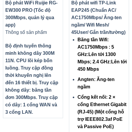
Bộ phát WiFi Ruijie RG-
Bộ phát wifi TP-Link
EW300 PRO (Tốc độ
EAP245 (Chuẩn AC/
300Mbps, quản lý qua
AC1750Mbps/ Ăng-ten
app)
ngầm/ Wifi Mesh/
Thông số sản phẩm
45User/ Gắn trần/tường)
Băng tần Wifi:
Bộ định tuyến thông
AC1750Mbps : 5
minh không dây 300M
GHz:Lên tới 1300
11N. CPU lõi kép bốn
Mbps; 2.4 GHz:Lên tới
luồng. Truy cập đồng
450 Mbps
thời khuyến nghị lên
Angten: Ăng-ten
đến 16 thiết bị. Truy cập
ngầm
không dây: băng tần
Cổng kết nối: 2 ×
đơn 300Mbps. Truy cập
cổng Ethernet Gigabit
có dây: 1 cổng WAN và
(RJ-45) (Một cổng hỗ
3 cổng LAN.
trợ IEEE802.3af PoE
và Passive PoE)