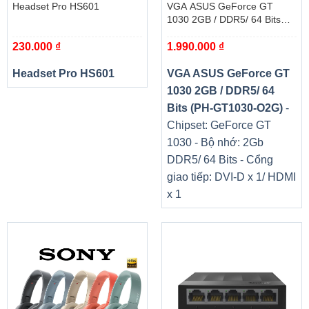
Headset Pro HS601
VGA ASUS GeForce GT
hiện tượng nhiễu loạn không khí bên trên tản nhiệt giúp cải
1030 2GB / DDR5/ 64 Bits
thiện hiệu năng tản nhiệt đáng kể.
(PH-GT1030-O2G)
230.000
₫
1.990.000
₫
Cảm ứng trực tiếp ống nhiệt
Headset Pro HS601
VGA ASUS GeForce GT
1030 2GB / DDR5/ 64
Hình dạng của ống dẫn nhiệt bằng đồng nguyên chất tối
Bits (PH-GT1030-O2G)
-
đa hóa diện tích tiếp xúc trực tiếp với GPU, tăng cường
Chipset: GeForce GT
khả năng truyền nhiệt. Ống dẫn nhiệt cũng bao phủ VRAM
1030 - Bộ nhớ: 2Gb
thông qua một tấm kim loại lớn tiếp xúc để đảm bảo làm
DDR5/ 64 Bits - Cổng
mát thích hợp.
giao tiếp: DVI-D x 1/ HDMI
x 1