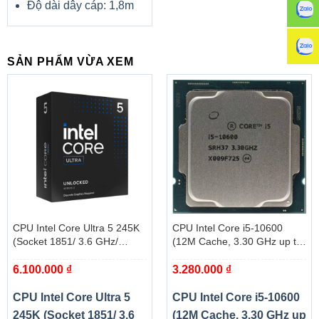
Độ dài dây cáp: 1,8m
SẢN PHẨM VỪA XEM
CPU Intel Core Ultra 5 245K
CPU Intel Core i5-10600
(Socket 1851/ 3.6 GHz/
(12M Cache, 3.30 GHz up to
Turbo 5.2GHz/ 14 Cores/ 14
4.80 GHz, 6C12T, Socket
6.100.000
₫
3.280.000
₫
Threads/ Cache 24MB) – Box
1200, Comet Lake-S) – Tray
CPU Intel Core Ultra 5
CPU Intel Core i5-10600
245K (Socket 1851/ 3.6
(12M Cache, 3.30 GHz up