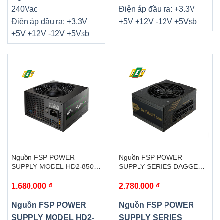
240Vac
Điện áp đầu ra: +3.3V
Điện áp đầu ra: +3.3V
+5V +12V -12V +5Vsb
+5V +12V -12V +5Vsb
Nguồn FSP POWER
Nguồn FSP POWER
SUPPLY MODEL HD2-850/
SUPPLY SERIES DAGGER
PPA8503204 850W ( 80
PRO 850W SFX ( 80 PLUS
1.680.000
₫
2.780.000
₫
PLUS BRONZE/ MÀU ĐEN)
GOLD/ MÀU ĐEN)
Nguồn FSP POWER
Nguồn FSP POWER
SUPPLY MODEL HD2-
SUPPLY SERIES