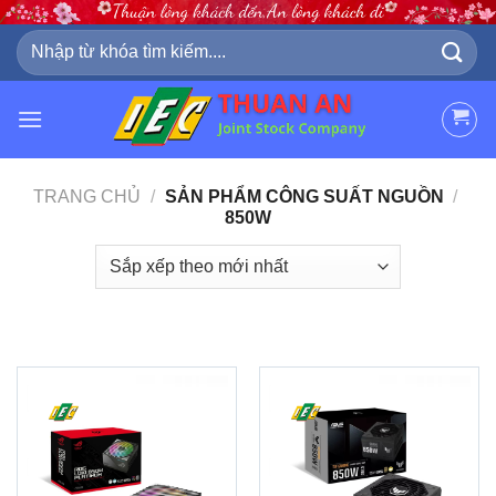
Skip
to
Tìm
kiếm:
content
TRANG CHỦ
/
SẢN PHẨM CÔNG SUẤT NGUỒN
/
850W