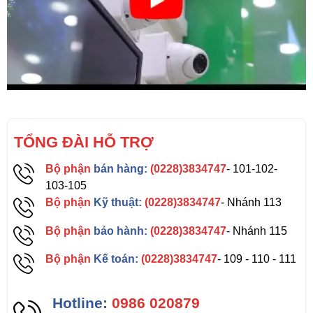
TỔNG ĐÀI HỖ TRỢ
Bộ phận
bán hàng:
(0228)3834747
- 101-102-
103-105
Bộ phận
Kỹ thuật:
(0228)3834747
- Nhánh 113
Bộ phận
bảo hành:
(0228)3834747
- Nhánh 115
Bộ phận
Kế toán:
(0228)3834747
- 109 - 110 - 111
Hotline:
0986 020879