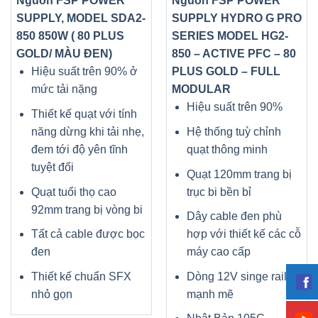
Nguồn FSP POWER
Nguồn FSP POWER
SUPPLY, MODEL SDA2-
SUPPLY HYDRO G PRO
850 850W ( 80 PLUS
SERIES MODEL HG2-
GOLD/ MÀU ĐEN)
850 – ACTIVE PFC – 80
Hiệu suất trên 90% ở
PLUS GOLD – FULL
mức tải nặng
MODULAR
Hiệu suất trên 90%
Thiết kế quạt với tính
năng dừng khi tải nhẹ,
Hệ thống tuỳ chỉnh
đem tới độ yên tĩnh
quạt thông minh
tuyệt đối
Quạt 120mm trang bị
Quạt tuổi thọ cao
trục bi bền bỉ
92mm trang bị vòng bi
Dây cable đen phù
Tất cả cable được bọc
hợp với thiết kế các cỗ
đen
máy cao cấp
Thiết kế chuẩn SFX
Dòng 12V singe rail
nhỏ gọn
mạnh mẽ