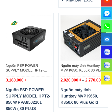
Nhật Bản 105C
Nguồn FSP POWER
Nguồn máy tính Huntkey
SUPPLY MODEL HPT2-
MVP K650, K850X 80 Plus
850M/ PPA8502201 850W (
Gold
Kho
3.180.000
₫
2.020.000
₫
2.770.000
₫
80 PLUS PLATINUM/ MÀU
–
giá:
ĐEN)
từ
2.0
Nguồn FSP POWER
Nguồn máy tính
đến
2.7
SUPPLY MODEL HPT2-
Huntkey MVP K650,
850M/ PPA8502201
K850X 80 Plus Gold
850W ( 80 PLUS