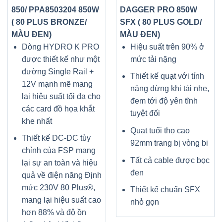
850/ PPA8503204 850W
DAGGER PRO 850W
( 80 PLUS BRONZE/
SFX ( 80 PLUS GOLD/
MÀU ĐEN)
MÀU ĐEN)
Dòng HYDRO K PRO
Hiệu suất trên 90% ở
được thiết kế như một
mức tải nặng
đường Single Rail +
Thiết kế quạt với tính
12V mạnh mẽ mang
năng dừng khi tải nhẹ,
lại hiệu suất tối đa cho
đem tới độ yên tĩnh
các card đồ họa khắt
tuyệt đối
khe nhất
Quạt tuổi thọ cao
Thiết kế DC-DC tùy
92mm trang bị vòng bi
chỉnh của FSP mang
Tất cả cable được bọc
lại sự an toàn và hiệu
đen
quả về điện năng Định
mức 230V 80 Plus®,
Thiết kế chuẩn SFX
mang lại hiệu suất cao
nhỏ gọn
hơn 88% và độ ồn