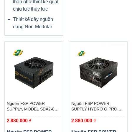
thấp nhờ thiết kế quạt
chịu lực thủy lực
Thiết kế dây nguồn
dạng Non-Modular
Nguồn FSP POWER
Nguồn FSP POWER
SUPPLY, MODEL SDA2-850
SUPPLY HYDRO G PRO
850W ( 80 PLUS GOLD/
SERIES MODEL HG2-850 –
2.880.000
₫
2.880.000
₫
MÀU ĐEN)
ACTIVE PFC – 80 PLUS
GOLD – FULL MODULAR