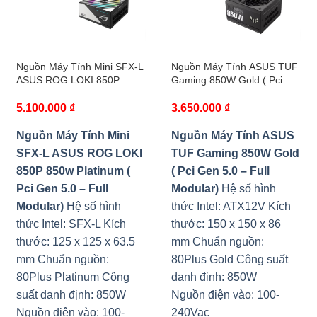
Nguồn Máy Tính Mini SFX-L
Nguồn Máy Tính ASUS TUF
ASUS ROG LOKI 850P
Gaming 850W Gold ( Pci
850w Platinum ( Pci Gen 5.0
Gen 5.0 – Full Modular)
5.100.000
₫
3.650.000
₫
– Full Modular)
Nguồn Máy Tính Mini
Nguồn Máy Tính ASUS
SFX-L ASUS ROG LOKI
TUF Gaming 850W Gold
850P 850w Platinum (
( Pci Gen 5.0 – Full
Pci Gen 5.0 – Full
Modular)
Hệ số hình
Modular)
Hệ số hình
thức Intel: ATX12V
Kích
thức Intel: SFX-L
Kích
thước: 150 x 150 x 86
thước: 125 x 125 x 63.5
mm
Chuẩn nguồn:
mm
Chuẩn nguồn:
80Plus Gold
Công suất
80Plus Platinum
Công
danh định: 850W
suất danh định: 850W
Nguồn điện vào: 100-
Nguồn điện vào: 100-
240Vac