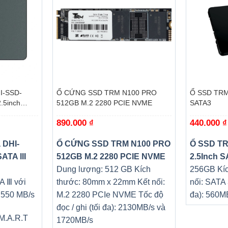
+
+
I-SSD-
Ổ CỨNG SSD TRM N100 PRO
Ổ SSD TRM
.5inch
512GB M.2 2280 PCIE NVME
SATA3
iá
890.000
₫
440.000
₫
iện
ại
à:
 DHI-
Ổ CỨNG SSD TRM N100 PRO
Ổ SSD T
50.000 ₫.
TA III
512GB M.2 2280 PCIE NVME
2.5Inch 
Dung lượng: 512 GB Kích
256GB Kíc
A Ⅲ với
thước: 80mm x 22mm Kết nối:
nối: SATA 
n 550 MB/s
M.2 2280 PCIe NVME Tốc độ
đa): 560M
đọc / ghi (tối đa): 2130MB/s và
.M.A.R.T
1720MB/s