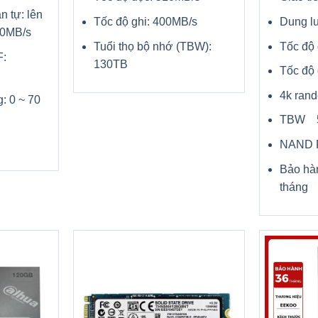
n tự: lên
Tốc độ ghi: 400MB/s
Dung 
20MB/s
Tuổi thọ bộ nhớ (TBW):
Tốc độ
:
130TB
Tốc độ
4k ran
: 0 ~ 70
TBW 5
NAND 
Bảo hà
tháng