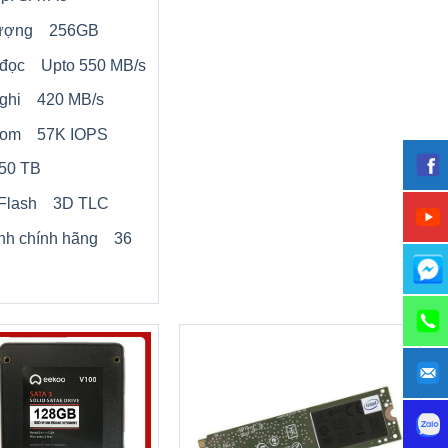
lượng 256GB
 đọc Upto 550 MB/s
 ghi 420 MB/s
dom 57K IOPS
0 TB
Flash 3D TLC
nh chính hãng 36