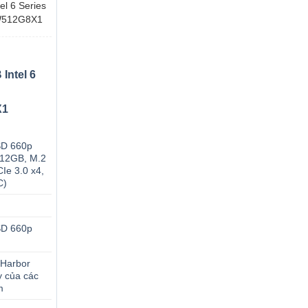
l 6 Series
W512G8X1
Intel 6
X1
SD 660p
512GB, M.2
e 3.0 x4,
C)
SD 660p
 Harbor
 của các
m