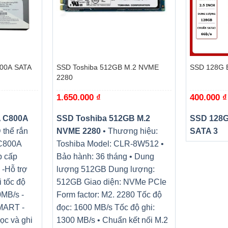
+
+
00A SATA
SSD Toshiba 512GB M.2 NVME
SSD 128G 
2280
1.650.000
₫
400.000
₫
 C800A
SSD Toshiba 512GB M.2
SSD 128
thể rắn
NVME 2280
• Thương hiệu:
SATA 3
 C800A
Toshiba Model: CLR-8W512 •
p cấp
Bảo hành: 36 tháng • Dung
 -Hỗ trợ
lượng 512GB Dung lượng:
i tốc độ
512GB Giao diện: NVMe PCIe
0MB/s -
Form factor: M2. 2280 Tốc độ
SMART -
đọc: 1600 MB/s Tốc độ ghi:
ọc và ghi
1300 MB/s • Chuẩn kết nối M.2