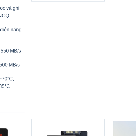
ọc và ghi
 NCQ
 điện năng
n 550 MB/s
 500 MB/s
0~70°C,
~85°C