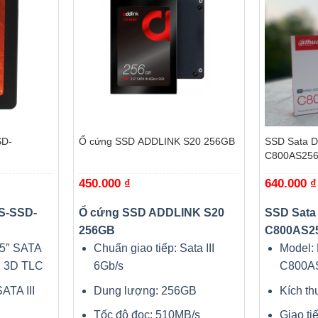
+
+
SD-
Ổ cứng SSD ADDLINK S20 256GB
SSD Sata 
C800AS25
iá
450.000
₫
640.000
₫
iện
ại
à:
HS-SSD-
Ổ cứng SSD ADDLINK S20
SSD Sata
80.000 ₫.
256GB
C800AS2
.5″ SATA
Chuẩn giao tiếp: Sata III
Model:
, 3D TLC
6Gb/s
C800A
ATA III
Dung lượng: 256GB
Kích th
Tốc độ đọc: 510MB/s
Giao ti