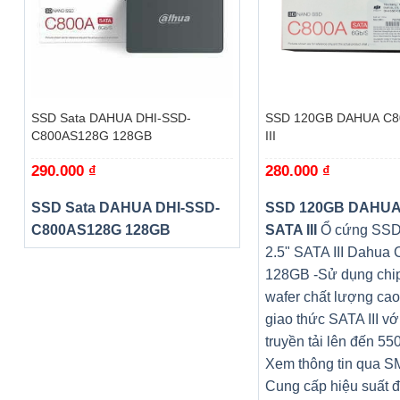
+
+
SSD Sata DAHUA DHI-SSD-
SSD 120GB DAHUA C8
C800AS128G 128GB
III
290.000
₫
280.000
₫
SSD Sata DAHUA DHI-SSD-
SSD 120GB DAHUA
C800AS128G 128GB
SATA III
Ổ cứng SSD 
2.5" SATA III Dahua
128GB -Sử dụng chi
wafer chất lượng cao
giao thức SATA III vớ
truyền tải lên đến 55
Xem thông tin qua 
Cung cấp hiệu suất đ