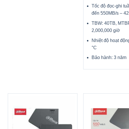
Tốc độ đọc-ghi tuầ
đến 550MB/s – 4
TBW: 40TB, MTBF
2,000,000 giờ
Nhiệt độ hoạt động
°C
Bảo hành: 3 năm