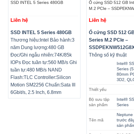
SSD INTEL 5 Series 480GB
Ổ cứng SSD 512 GB Inte
M.2 PCIe – SSDPEKN
Liên hệ
Liên hệ
SSD INTEL 5 Series 480GB
Ổ cứng SSD 512 GB 
Thương hiệu:
Intel
Bảo hành:
3
Series M.2 PCIe –
năm
Dung lượng:
480 GB
SSDPEKNW512G8
Đọc/Ghi ngẫu nhiên:
74K/85k
Thông số kỹ thuật
IOPs
Đọc tuần tự:
560 MB/s
Ghi
Intel® S
Series (
tuần tự:
480 MB/s
NAND
80mm PCI
Flash:
TLC
Controller:
Silicon
3D2, QL
Motion SM2256
Chuẩn:
Sata III
Thiết yếu
6Gbit/s, 2.5 Inch, 6.8mm
Bộ sưu tập
Intel® S
sản phẩm
Series
Neptune
Tên mã
trước đây
sản phẩ