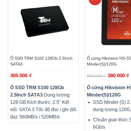
+
+
Ổ SSD TRM S100 128Gb 2.5Inch
Ổ cứng Hikvision HS-S
SATA3
Minder(S)/120G
305.000
₫
Giá
380.000
₫
G
600.000
₫
gốc
h
là:
t
600.000 ₫.
l
Ổ SSD TRM S100 128Gb
Ổ cứng Hikvision 
3
2.5Inch SATA3
Dung lượng:
Minder(S)/120G
128 GB Kích thước: 2.5″ Kết
SSD Minder (S) 2
nối: SATA 3 Tốc độ đọc / ghi (tối
dung lượng 120G
đa): 560MB/s / 520MB/s
Chuẩn giao thức S
6Gb/s