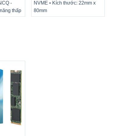
 NCQ -
NVME • Kích thước: 22mm x
 năng thấp
80mm