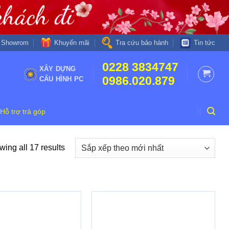
Khuyến mãi
Showrom
Tra cứu bảo hành
Tin tức
0228 3834747
XÂY DỰNG
0986.020.879
CẤU HÌNH PC
Hỗ trợ trả góp
ing all 17 results