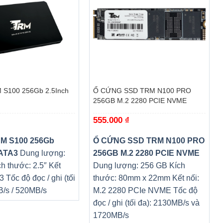
+
 S100 256Gb 2.5Inch
Ổ CỨNG SSD TRM N100 PRO
256GB M.2 2280 PCIE NVME
555.000
₫
RM S100 256Gb
Ổ CỨNG SSD TRM N100 PRO
SATA3
Dung lượng:
256GB M.2 2280 PCIE NVME
h thước: 2.5″ Kết
Dung lượng: 256 GB Kích
3 Tốc độ đọc / ghi (tối
thước: 80mm x 22mm Kết nối:
B/s / 520MB/s
M.2 2280 PCIe NVME Tốc độ
đọc / ghi (tối đa): 2130MB/s và
1720MB/s