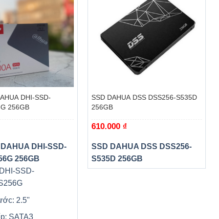
+
DAHUA DHI-SSD-
SSD DAHUA DSS DSS256-S535D
6G 256GB
256GB
610.000
₫
 DAHUA DHI-SSD-
SSD DAHUA DSS DSS256-
56G 256GB
S535D 256GB
 DHI-SSD-
S256G
ước: 2.5"
ếp: SATA3