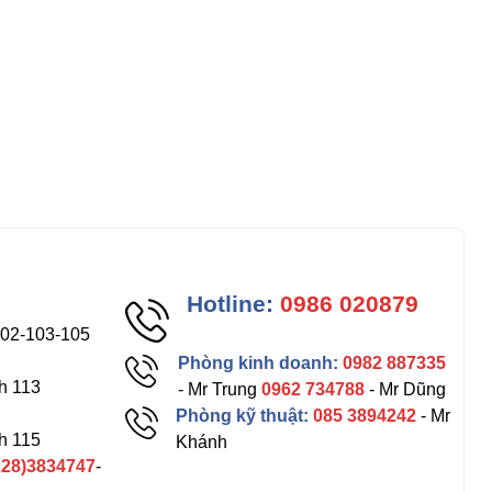
Hotline:
0986 020879
102-103-105
Phòng kinh doanh:
0982 887335
h 113
- Mr Trung
0962 734788
- Mr Dũng
Phòng kỹ thuật:
085 3894242
- Mr
h 115
Khánh
228)3834747
-