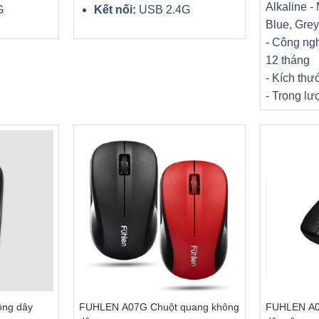
Alkaline
-
G
Kết nối:
USB 2.4G
Blue, Grey
- Công ngh
12 tháng
- Kích th
- Trọng lư
+
+
ông dây
FUHLEN A07G Chuột quang không
FUHLEN A09