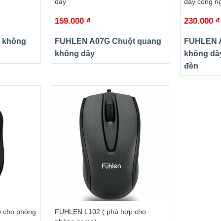
dây
dây công n
159.000
₫
230.000
₫
 không
FUHLEN A07G Chuột quang
FUHLEN A
không dây
không dâ
đèn
+
 cho phòng
FUHLEN L102 ( phù hợp cho