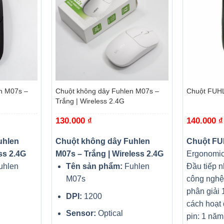
+
+
n M07s –
Chuột không dây Fuhlen M07s –
Chuột FUH
Trắng | Wireless 2.4G
130.000
₫
140.000
₫
uhlen
Chuột không dây Fuhlen
Chuột F
ss 2.4G
M07s – Trắng | Wireless 2.4G
Ergonomic
uhlen
Tên sản phẩm:
Fuhlen
Đầu tiếp n
M07s
công nghệ
phân giải
DPI:
1200
cách hoạt
Sensor:
Optical
pin: 1 năm