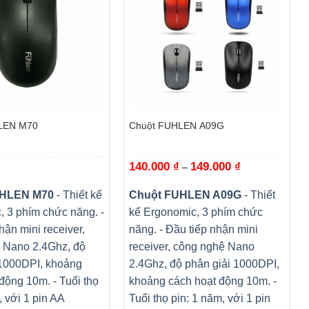
+
LEN M70
Chuột FUHLEN A09G
140.000
₫
149.000
₫
Khoảng
–
giá:
từ
140.000 ₫
UHLEN M70
- Thiết kế
Chuột FUHLEN A09G
- Thiết
đến
, 3 phím chức năng.
-
kế Ergonomic, 3 phím chức
149.000 ₫
hận mini receiver,
năng.
- Đầu tiếp nhận mini
 Nano 2.4Ghz, độ
receiver, công nghệ Nano
 1000DPI, khoảng
2.4Ghz, độ phân giải 1000DPI,
 động 10m.
- Tuổi thọ
khoảng cách hoạt động 10m.
-
, với 1 pin AA
Tuổi thọ pin: 1 năm, với 1 pin