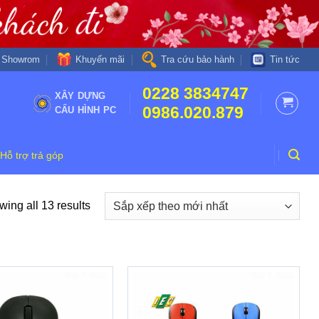
Khuyến mãi
Showrom
Tra cứu bảo hành
Tin tức
0228 3834747
XÂY DỰNG
0986.020.879
CẤU HÌNH PC
Hỗ trợ trả góp
ing all 13 results