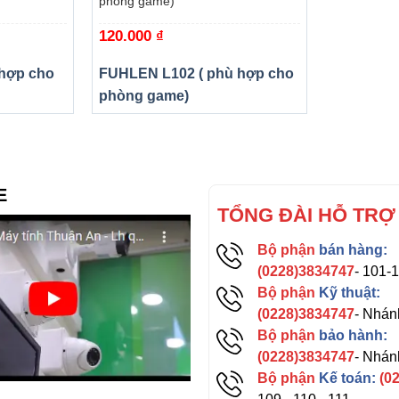
phòng game)
120.000
₫
hợp cho
FUHLEN L102 ( phù hợp cho
phòng game)
E
TỔNG ĐÀI HỖ TRỢ
Bộ phận
bán hàng:
(0228)3834747
- 101-
Bộ phận
Kỹ thuật:
(0228)3834747
- Nhán
Bộ phận
bảo hành:
(0228)3834747
- Nhán
Bộ phận
Kế toán:
(0