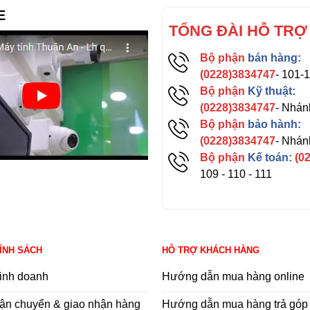
E
TỔNG ĐÀI HỖ TRỢ
Bộ phận
bán hàng:
(0228)3834747
- 101-
Bộ phận
Kỹ thuật:
(0228)3834747
- Nhán
Bộ phận
bảo hành:
(0228)3834747
- Nhán
Bộ phận
Kế toán:
(0
109 - 110 - 111
HÍNH SÁCH
HỖ TRỢ KHÁCH HÀNG
inh doanh
Hướng dẫn mua hàng online
ận chuyển & giao nhận hàng
Hướng dẫn mua hàng trả góp