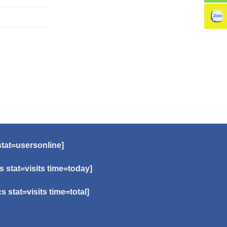
stat=usersonline]
cs stat=visits time=today]
cs stat=visits time=total]