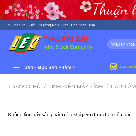
Skip
to
content
93 Mạc Thị Bưởi, Phường Nam Định, Tỉnh Ninh Bình
Tìm
kiếm:
Sản ph
DANH MỤC SẢN PHẨM
TRANG CHỦ
/
LINH KIỆN MÁY TÍNH
/
CARD ÂM
Không tìm thấy sản phẩm nào khớp với lựa chọn của bạn.