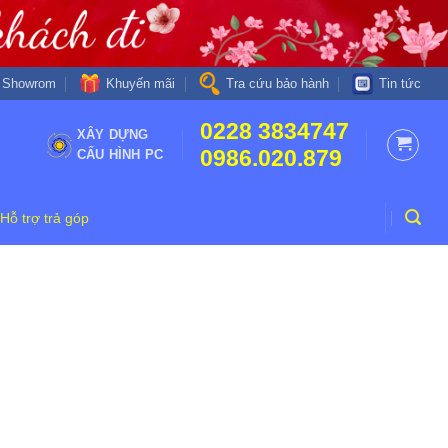
Khuyến mãi
Showrom
Tra cứu bảo hành
Tin tức
0228 3834747
XÂY DỰNG
0986.020.879
CẤU HÌNH PC
Hỗ trợ trả góp