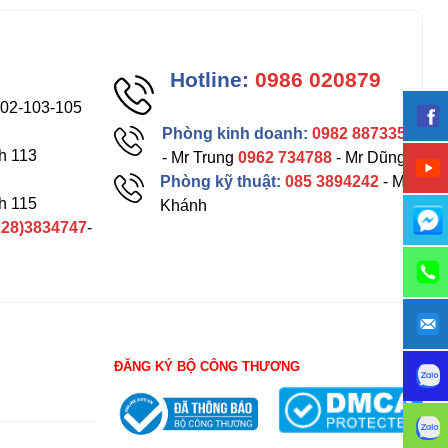
Hotline:
0986 020879
102-103-105
Phòng kinh doanh:
0982 887335
h 113
- Mr Trung
0962 734788
- Mr Dũng
Phòng kỹ thuật:
085 3894242
- Mr
h 115
Khánh
228)3834747
-
ĐĂNG KÝ BỘ CÔNG THƯƠNG