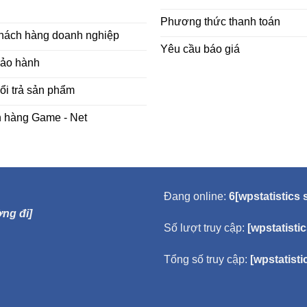
Phương thức thanh toán
khách hàng doanh nghiệp
Yêu cầu báo giá
bảo hành
ổi trả sản phẩm
h hàng Game - Net
Đang online:
6[wpstatistics 
ng đi]
Số lượt truy cập:
[wpstatisti
Tổng số truy cập:
[wpstatisti