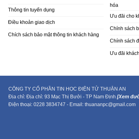
hóa
Thông tin tuyển dụng
Ưu đãi cho 
Điều khoản giao dịch
Chính sách 
Chích sách bảo mật thông tin khách hàng
Chính sách đ
Ưu đãi khác
CÔNG TY CỔ PHẦN TIN HỌC ĐIỆN TỬ THUẬN AN
Địa chỉ: Địa chỉ: 93 Mạc Thị Bưởi - TP Nam Định
[Xem đườ
Điện thoại: 0228 3834747 - Email: thuananpc@gmail.com