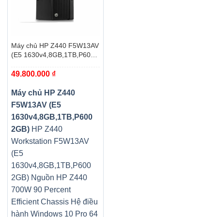
Máy chủ HP Z440 F5W13AV
(E5 1630v4,8GB,1TB,P600
2GB)
49.800.000
₫
Máy chủ HP Z440
F5W13AV (E5
1630v4,8GB,1TB,P600
2GB)
HP Z440
Workstation F5W13AV
(E5
1630v4,8GB,1TB,P600
2GB)
Nguồn HP Z440
700W 90 Percent
Efficient Chassis
Hệ điều
hành Windows 10 Pro 64