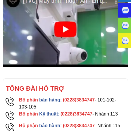
TỔNG ĐÀI HỖ TRỢ
Bộ phận
bán hàng:
(0228)3834747
- 101-102-
103-105
Bộ phận
Kỹ thuật:
(0228)3834747
- Nhánh 113
Bộ phận
bảo hành:
(0228)3834747
- Nhánh 115