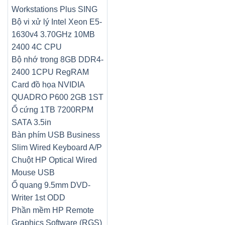
Workstations Plus SING
Bộ vi xử lý Intel Xeon E5-
1630v4 3.70GHz 10MB
2400 4C CPU
Bộ nhớ trong 8GB DDR4-
2400 1CPU RegRAM
Card đồ họa NVIDIA
QUADRO P600 2GB 1ST
Ổ cứng 1TB 7200RPM
SATA 3.5in
Bàn phím USB Business
Slim Wired Keyboard A/P
Chuột HP Optical Wired
Mouse USB
Ổ quang 9.5mm DVD-
Writer 1st ODD
Phần mềm HP Remote
Graphics Software (RGS)