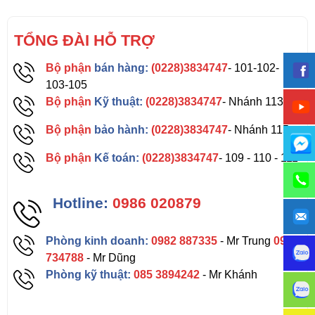
TỔNG ĐÀI HỖ TRỢ
Bộ phận
bán hàng:
(0228)3834747
- 101-102-
103-105
Bộ phận
Kỹ thuật:
(0228)3834747
- Nhánh 113
Bộ phận
bảo hành:
(0228)3834747
- Nhánh 115
Bộ phận
Kế toán:
(0228)3834747
- 109 - 110 - 111
Hotline:
0986 020879
Phòng kinh doanh:
0982 887335
- Mr Trung
0962
734788
- Mr Dũng
Phòng kỹ thuật:
085 3894242
- Mr Khánh