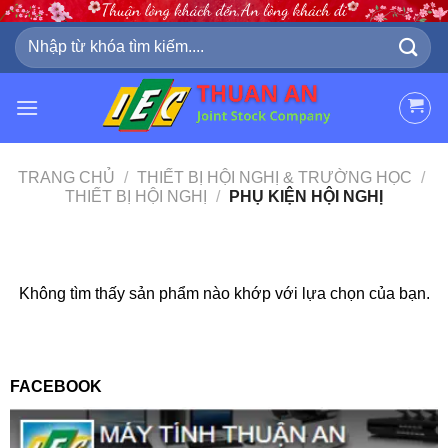
Skip
to
Tìm
kiếm:
content
TRANG CHỦ
/
THIẾT BỊ HỘI NGHỊ & TRƯỜNG HỌC
/
THIẾT BỊ HỘI NGHỊ
/
PHỤ KIỆN HỘI NGHỊ
Không tìm thấy sản phẩm nào khớp với lựa chọn của bạn.
FACEBOOK