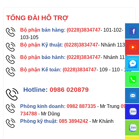
TỔNG ĐÀI HỖ TRỢ
Bộ phận
bán hàng:
(0228)3834747
- 101-102-
103-105
Bộ phận
Kỹ thuật:
(0228)3834747
- Nhánh 113
Bộ phận
bảo hành:
(0228)3834747
- Nhánh 115
Bộ phận
Kế toán:
(0228)3834747
- 109 - 110 - 111
Hotline:
0986 020879
Phòng kinh doanh:
0982 887335
- Mr Trung
0962
734788
- Mr Dũng
Phòng kỹ thuật:
085 3894242
- Mr Khánh