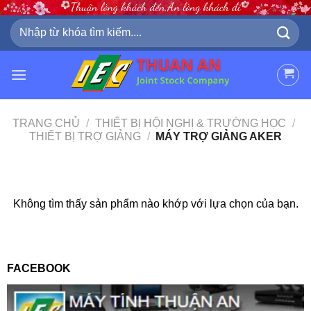
Skip
to
Tìm
kiếm:
content
TRANG CHỦ
/
THIẾT BỊ HỘI NGHỊ & TRƯỜNG HỌC
/
THIẾT BỊ TRỢ GIẢNG
/
MÁY TRỢ GIẢNG AKER
Không tìm thấy sản phẩm nào khớp với lựa chọn của bạn.
FACEBOOK