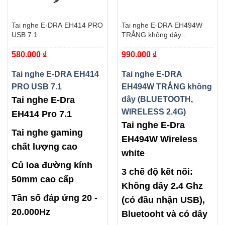
Tai nghe E-DRA EH414 PRO
Tai nghe E-DRA EH494W
USB 7.1
TRẮNG không dây
(BLUETOOTH, WIRELESS
580.000
₫
990.000
₫
2.4G)
Tai nghe E-DRA EH414
Tai nghe E-DRA
PRO USB 7.1
EH494W TRẮNG không
Tai nghe E-Dra
dây (BLUETOOTH,
WIRELESS 2.4G)
EH414 Pro 7.1
Tai nghe E-Dra
Tai nghe gaming
EH494W Wireless
chất lượng cao
white
Củ loa đường kính
3 chế độ kết nối:
50mm cao cấp
Không dây 2.4 Ghz
Tần số đáp ứng 20 -
(có đầu nhận USB),
20.000Hz
Bluetooht và có dây