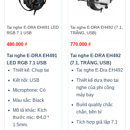
Tai nghe E-DRA EH491 LED
Tai nghe E-DRA EH492 (7.1,
RGB 7.1 USB
TRẮNG, USB)
480.000
₫
770.000
₫
Tai nghe E-DRA EH491
Tai nghe E-DRA EH492
LED RGB 7.1 USB
(7.1, TRẮNG, USB)
Thiết kế: Chụp tai
Tai nghe E-Dra EH492
Kết nối: USB
Thiết kế dựa theo tai
nghe của phi công
Microphone: Có
máy bay
Màu sắc: Black
Build quality chắc
Mô tả khác: Kích
chắn, bền bỉ
thước mic: Φ4.0 *
Tích hợp giả lập 7.1
1.5mm.