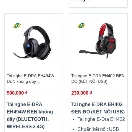
Tai nghe E-DRA EH494W
Tai nghe E-DRA EH402 ĐEN
ĐEN không dây
ĐỎ (KẾT NỐI USB)
(BLUETOOTH, WIRELESS
990.000
₫
230.000
₫
2.4G)
Tai nghe E-DRA
Tai nghe E-DRA EH402
EH494W ĐEN không
ĐEN ĐỎ (KẾT NỐI USB)
dây (BLUETOOTH,
Tai nghe E-Dra EH402
WIRELESS 2.4G)
Chuẩn kết nối: USB