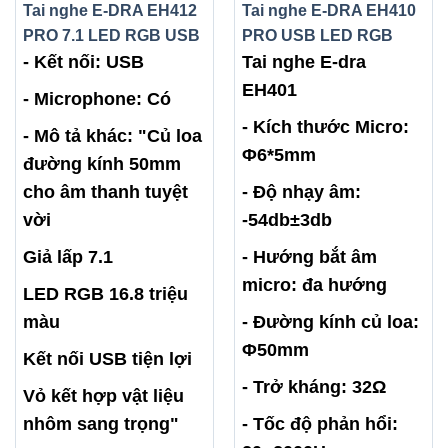
Tai nghe E-DRA EH412
Tai nghe E-DRA EH410
PRO 7.1 LED RGB USB
PRO USB LED RGB
- Kết nối: USB
Tai nghe E-dra
EH401
- Microphone: Có
- Kích thước Micro:
- Mô tả khác: "Củ loa
Φ6*5mm
đường kính 50mm
cho âm thanh tuyệt
- Độ nhạy âm:
vời
-54db±3db
Giả lấp 7.1
- Hướng bắt âm
micro: đa hướng
LED RGB 16.8 triệu
màu
- Đường kính củ loa:
Φ50mm
Kết nối USB tiện lợi
- Trở kháng: 32Ω
Vỏ kết hợp vật liệu
nhôm sang trọng"
- Tốc độ phản hổi: