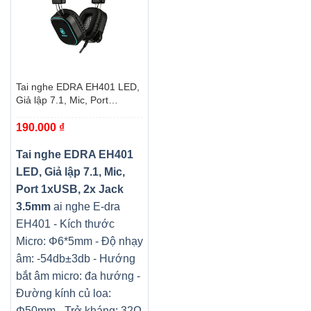
Tai nghe EDRA EH401 LED,
Giả lập 7.1, Mic, Port
1xUSB, 2x Jack 3.5mm
190.000
₫
Tai nghe EDRA EH401
LED, Giả lập 7.1, Mic,
Port 1xUSB, 2x Jack
3.5mm
ai nghe E-dra
EH401
- Kích thước
Micro: Φ6*5mm
- Độ nhạy
âm: -54db±3db
- Hướng
bắt âm micro: đa hướng
-
Đường kính củ loa:
Φ50mm
- Trở kháng: 32Ω