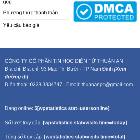
góp
Phương thức thanh toán
Yêu cầu báo giá
CÔNG TY CỔ PHẦN TIN HỌC ĐIỆN TỬ THUẬN AN
Địa chỉ: Địa chỉ: 93 Mạc Thị Bưởi - TP Nam Định
[Xem
đường đi]
Điện thoại: 0228 3834747 - Email: thuananpc@gmail.com
Đang online:
5[wpstatistics stat=usersonline]
Số lượt truy cập:
[wpstatistics stat=visits time=today]
Tổng số truy cập:
[wpstatistics stat=visits time=total]