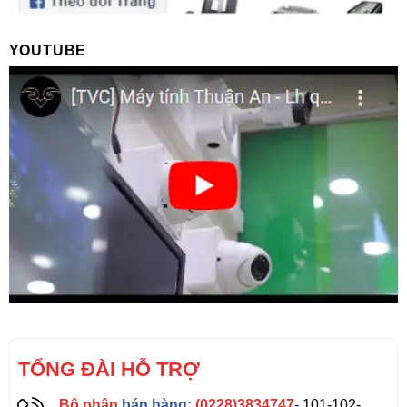
YOUTUBE
TỔNG ĐÀI HỖ TRỢ
Bộ phận
bán hàng:
(0228)3834747
- 101-102-