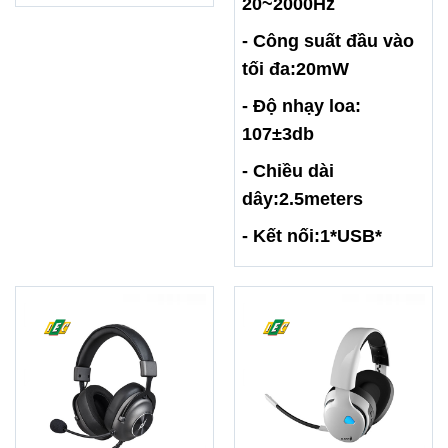
20~2000Hz
- Công suất đầu vào
tối đa:20mW
- Độ nhạy loa:
107±3db
- Chiều dài
dây:2.5meters
- Kết nối:1*USB*