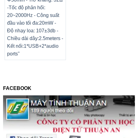
-Tốc độ phản hổi:
20~2000Hz
- Công suất
đầu vào tối đa:20mW
-
Độ nhạy loa: 107±3db
-
Chiều dài dây:2.5meters
-
Kết nối:1*USB+2*audio
ports"
FACEBOOK