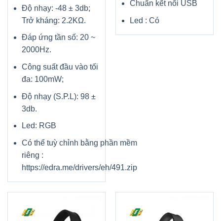
Chuẩn kết nối USB
Độ nhạy: -48 ± 3db;
Trở kháng: 2.2KΩ.
Led : Có
Đáp ứng tần số: 20 ~
2000Hz.
Công suất đầu vào tối
đa: 100mW;
Độ nhạy (S.P.L): 98 ±
3db.
Led: RGB
Có thể tuỳ chỉnh bằng phần mềm
riêng :
https://edra.me/drivers/eh/491.zip