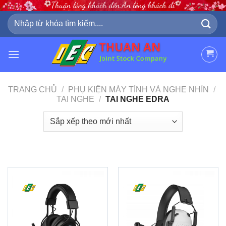
Skip
to
Tìm
kiếm:
content
TRANG CHỦ
/
PHỤ KIỆN MÁY TÍNH VÀ NGHE NHÌN
/
TAI NGHE
/
TAI NGHE EDRA