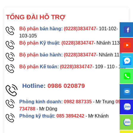
TỔNG ĐÀI HỖ TRỢ
Bộ phận
bán hàng:
(0228)3834747
- 101-102-
103-105
Bộ phận
Kỹ thuật:
(0228)3834747
- Nhánh 113
Bộ phận
bảo hành:
(0228)3834747
- Nhánh 115
Bộ phận
Kế toán:
(0228)3834747
- 109 - 110 - 111
Hotline:
0986 020879
Phòng kinh doanh:
0982 887335
- Mr Trung
0962
734788
- Mr Dũng
Phòng kỹ thuật:
085 3894242
- Mr Khánh