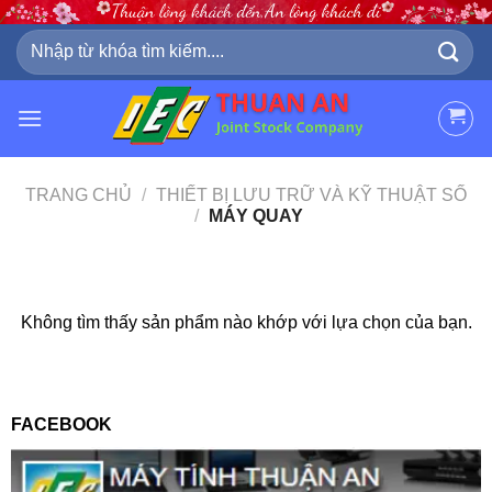
Skip
to
Tìm
kiếm:
content
TRANG CHỦ
/
THIẾT BỊ LƯU TRỮ VÀ KỸ THUẬT SỐ
/
MÁY QUAY
Không tìm thấy sản phẩm nào khớp với lựa chọn của bạn.
FACEBOOK