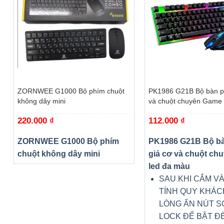
+
+
ZORNWEE G1000 Bộ phím chuột
PK1986 G21B Bộ bàn p
không dây mini
và chuột chuyên Game 
220.000
₫
112.000
₫
ZORNWEE G1000 Bộ phím
PK1986 G21B Bộ b
chuột không dây mini
giả cơ và chuột ch
led đa màu
SAU KHI CẮM V
TÍNH QUY KHÁC
LÒNG ẤN NÚT S
LOCK ĐỂ BẬT Đ