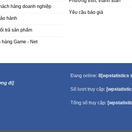
Phương thức thanh toán
khách hàng doanh nghiệp
Yêu cầu báo giá
bảo hành
ổi trả sản phẩm
h hàng Game - Net
Đang online:
8[wpstatistics 
ng đi]
Số lượt truy cập:
[wpstatisti
Tổng số truy cập:
[wpstatisti