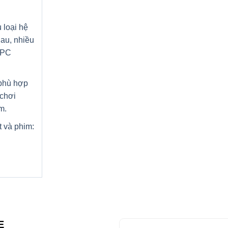
 loại hệ
au, nhiều
 PC
 phù hợp
chơi
m.
t và phim:
E