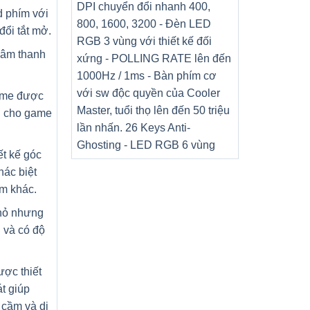
DPI chuyển đổi nhanh 400,
d phím với
800, 1600, 3200 - Đèn LED
đổi tắt mở.
RGB 3 vùng với thiết kế đối
 âm thanh
xứng - POLLING RATE lên đến
1000Hz / 1ms - Bàn phím cơ
với sw độc quyền của Cooler
ame được
Master, tuổi thọ lên đến 50 triệu
nh cho game
lần nhấn. 26 Keys Anti-
Ghosting - LED RGB 6 vùng
ết kế góc
hác biệt
m khác.
nhỏ nhưng
 và có độ
ược thiết
t giúp
 cầm và di