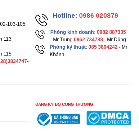
Hotline:
0986 020879
102-103-105
Phòng kinh doanh:
0982 887335
h 113
- Mr Trung
0962 734788
- Mr Dũng
Phòng kỹ thuật:
085 3894242
- Mr
h 115
Khánh
228)3834747
-
ĐĂNG KÝ BỘ CÔNG THƯƠNG