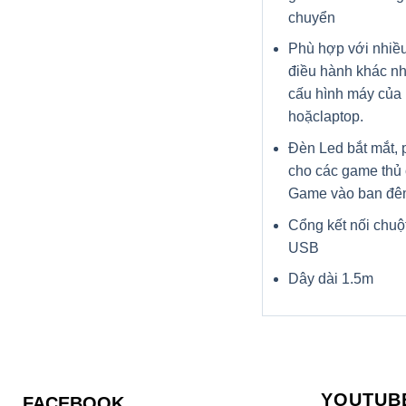
chuyển
Phù hợp với nhiều
điều hành khác nh
cấu hình máy của
hoặclaptop.
Đèn Led bắt mắt,
cho các game thủ 
Game vào ban đê
Cổng kết nối chuộ
USB
Dây dài 1.5m
YOUTUB
FACEBOOK