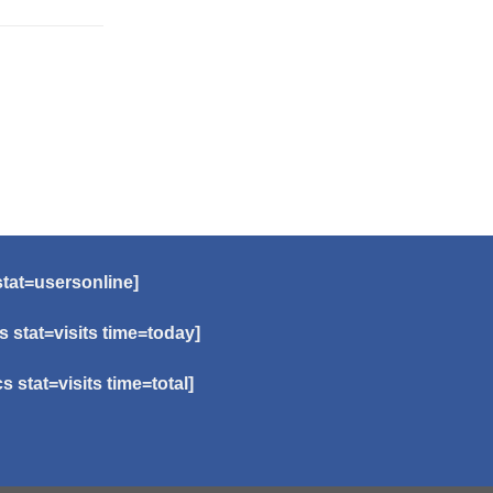
stat=usersonline]
cs stat=visits time=today]
cs stat=visits time=total]