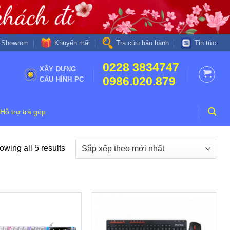
Khuyến mãi
Showrom
Tra cứu bảo hành
Tin tức
0228 3834747
XÂY DỰNG
0986.020.879
CẤU HÌNH PC
Hỗ trợ trả góp
wing all 5 results