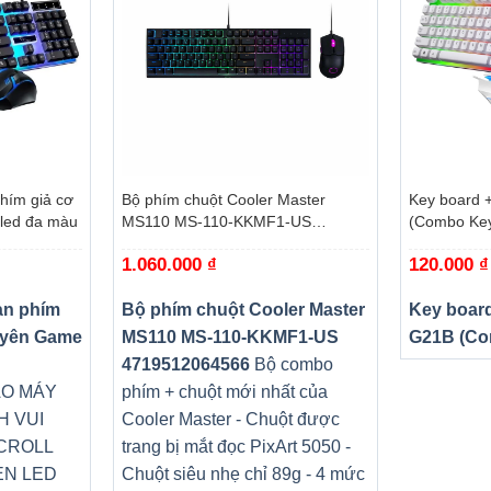
+
+
hím giả cơ
Bộ phím chuột Cooler Master
Key board 
led đa màu
MS110 MS-110-KKMF1-US
(Combo Ke
4719512064566
1.060.000
₫
120.000
₫
àn phím
Bộ phím chuột Cooler Master
Key boar
uyên Game
MS110 MS-110-KKMF1-US
G21B (Co
4719512064566
Bộ combo
ÀO MÁY
phím + chuột mới nhất của
H VUI
Cooler Master - Chuột được
CROLL
trang bị mắt đọc PixArt 5050 -
ÈN LED
Chuột siêu nhẹ chỉ 89g - 4 mức