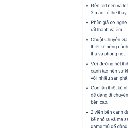
Đèn led nền và le
3 màu có thể thay 
Phím giả cơ nghe
rất thanh và êm
Chuột Chuyên G
thiết kế riêng dà
thủ và phòng nét.
Với đường nét thi
cạnh tạo nên sự k
với nhiều sản phẩ
Con lăn thiết kế 
dể dàng di chuyển
bền cao.
2 viền bên cạnh đ
kế nhô ra và ma sá
game thủ dể dàng