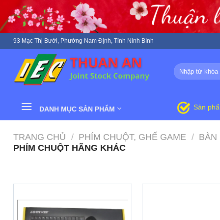
Skip
to
content
93 Mạc Thị Bưởi, Phường Nam Định, Tỉnh Ninh Bình
Tìm
kiếm:
Sản ph
DANH MỤC SẢN PHẨM
TRANG CHỦ
/
PHÍM CHUỘT, GHẾ GAME
/
BÀN 
PHÍM CHUỘT HÃNG KHÁC