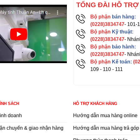
TỔNG ĐÀI HỖ TRỢ
Bộ phận
bán hàng:
(0228)3834747
- 101-
Bộ phận
Kỹ thuật:
(0228)3834747
- Nhán
Bộ phận
bảo hành:
(0228)3834747
- Nhán
Bộ phận
Kế toán:
(0
109 - 110 - 111
HÍNH SÁCH
HỖ TRỢ KHÁCH HÀNG
inh doanh
Hướng dẫn mua hàng online
ận chuyển & giao nhận hàng
Hướng dẫn mua hàng trả góp