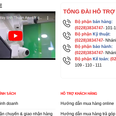
E
TỔNG ĐÀI HỖ TRỢ
Bộ phận
bán hàng:
(0228)3834747
- 101-
Bộ phận
Kỹ thuật:
(0228)3834747
- Nhán
Bộ phận
bảo hành:
(0228)3834747
- Nhán
Bộ phận
Kế toán:
(0
109 - 110 - 111
HÍNH SÁCH
HỖ TRỢ KHÁCH HÀNG
inh doanh
Hướng dẫn mua hàng online
ận chuyển & giao nhận hàng
Hướng dẫn mua hàng trả góp