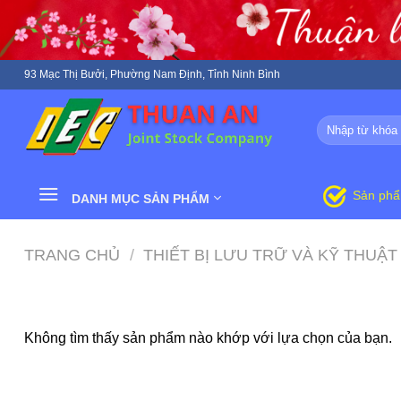
Skip
to
content
93 Mạc Thị Bưởi, Phường Nam Định, Tỉnh Ninh Bình
Tìm
kiếm:
Sản ph
DANH MỤC SẢN PHẨM
TRANG CHỦ
/
THIẾT BỊ LƯU TRỮ VÀ KỸ THUẬT
Không tìm thấy sản phẩm nào khớp với lựa chọn của bạn.