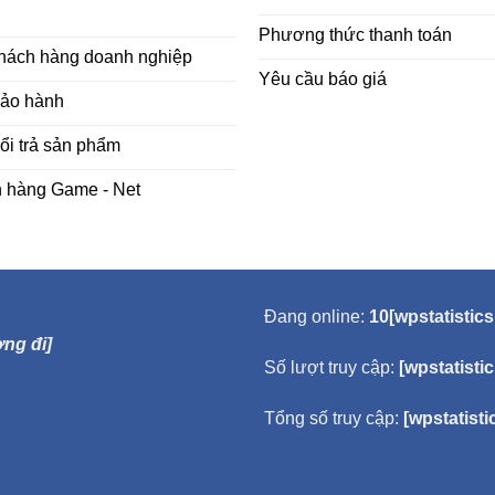
Phương thức thanh toán
khách hàng doanh nghiệp
Yêu cầu báo giá
bảo hành
ổi trả sản phẩm
h hàng Game - Net
Đang online:
10[wpstatistics
ng đi]
Số lượt truy cập:
[wpstatisti
Tổng số truy cập:
[wpstatisti