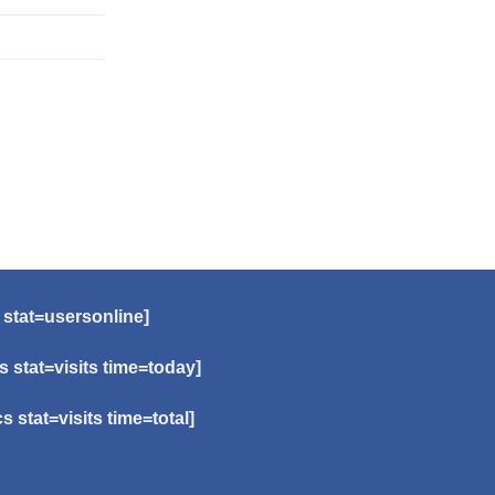
 stat=usersonline]
cs stat=visits time=today]
cs stat=visits time=total]