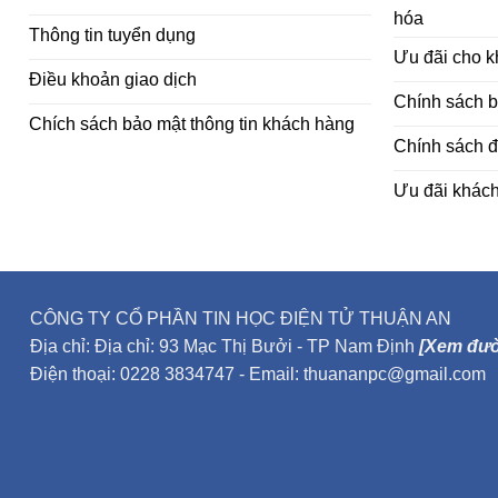
hóa
Thông tin tuyển dụng
Ưu đãi cho 
Điều khoản giao dịch
Chính sách 
Chích sách bảo mật thông tin khách hàng
Chính sách đ
Ưu đãi khác
CÔNG TY CỔ PHẦN TIN HỌC ĐIỆN TỬ THUẬN AN
Địa chỉ: Địa chỉ: 93 Mạc Thị Bưởi - TP Nam Định
[Xem đườ
Điện thoại: 0228 3834747 - Email: thuananpc@gmail.com