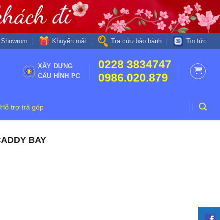
Khuyến mãi
Showrom
Tra cứu bảo hành
Tin tức
0228 3834747
XÂY DỰNG
0986.020.879
CẤU HÌNH PC
Hỗ trợ trả góp
CADDY BAY