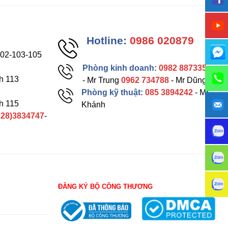
Hotline:
0986 020879
102-103-105
Phòng kinh doanh:
0982 887335
h 113
- Mr Trung
0962 734788
- Mr Dũng
Phòng kỹ thuật:
085 3894242
- Mr
h 115
Khánh
228)3834747
-
ĐĂNG KÝ BỘ CÔNG THƯƠNG