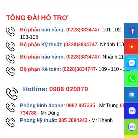
TỔNG ĐÀI HỖ TRỢ
Bộ phận
bán hàng:
(0228)3834747
- 101-102-
103-105
Bộ phận
Kỹ thuật:
(0228)3834747
- Nhánh 113
Bộ phận
bảo hành:
(0228)3834747
- Nhánh 115
Bộ phận
Kế toán:
(0228)3834747
- 109 - 110 - 111
Hotline:
0986 020879
Phòng kinh doanh:
0982 887335
- Mr Trung
0962
734788
- Mr Dũng
Phòng kỹ thuật:
085 3894242
- Mr Khánh