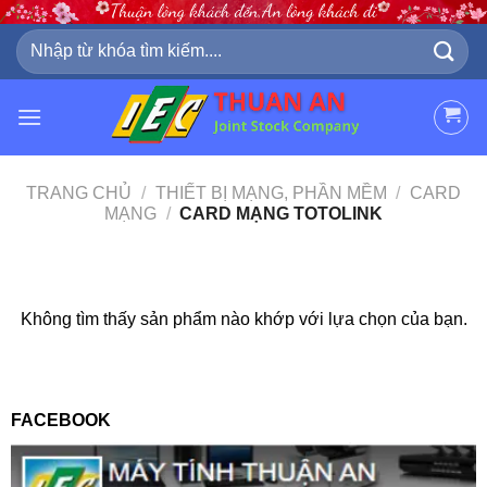
Skip
to
Tìm
kiếm:
content
TRANG CHỦ
/
THIẾT BỊ MẠNG, PHẦN MỀM
/
CARD
MẠNG
/
CARD MẠNG TOTOLINK
Không tìm thấy sản phẩm nào khớp với lựa chọn của bạn.
FACEBOOK