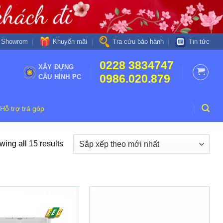
Khuyến mãi
Showrom
Tra cứu bảo hành
Tin tức
0228 3834747
XÂY DỰNG
0986.020.879
CẤU HÌNH PC
Hỗ trợ trả góp
ing all 15 results