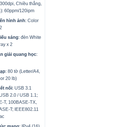
300dpi, Chiều thẳng,
4): 60ppm/120ipm
ến hình ảnh
: Color
2
iếu sáng
: đèn White
ay x 2
n giải quang học
:
nạp
: 80 tờ (Letter/A4,
or 20 lb)
ết nối
: USB 3.1
USB 2.0 / USB 1.1;
-T, 100BASE-TX,
ASE-T; IEEE802.11
/ac
hức mạng
: IPv4 (16),