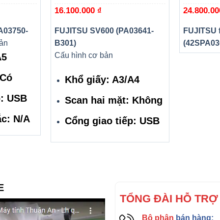
16.100.000
₫
24.800.0
A03750-
FUJITSU SV600 (PA03641-
FUJITSU f
ản
B301)
(42SPA03
Cấu hình cơ bản
A5
Có
Khổ giấy: A3/A4
p: USB
Scan hai mặt: Không
́c: N/A
Cổng giao tiếp: USB
E
TỔNG ĐÀI HỖ TRỢ
Bộ phận
bán hàng: