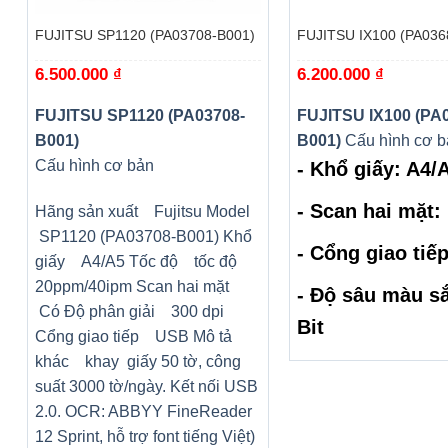
FUJITSU SP1120 (PA03708-B001)
FUJITSU IX100 (PA036
6.500.000
₫
6.200.000
₫
FUJITSU SP1120 (PA03708-
FUJITSU IX100 (PA
B001)
B001)
Cấu hình cơ b
Cấu hình cơ bản
- Khổ giấy: A4/
- Scan hai mặt
Hãng sản xuất Fujitsu Model
SP1120 (PA03708-B001) Khổ
- Cổng giao tiế
giấy A4/A5 Tốc độ tốc độ
20ppm/40ipm Scan hai mặt
- Độ sâu màu să
Có Độ phân giải 300 dpi
Bit
Cổng giao tiếp USB Mô tả
khác khay giấy 50 tờ, công
suất 3000 tờ/ngày. Kết nối USB
2.0. OCR: ABBYY FineReader
12 Sprint, hỗ trợ font tiếng Việt)