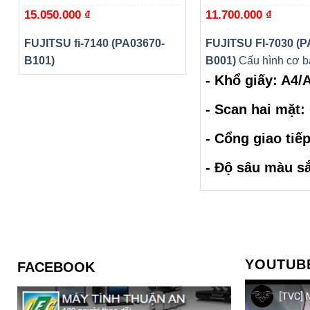
15.050.000
₫
11.700.000
₫
FUJITSU fi-7140 (PA03670-
FUJITSU FI-7030 (P
B101)
B001)
Cấu hình cơ b
- Khổ giấy: A4/
- Scan hai mặt: 
- Cổng giao tiế
- Độ sâu màu să
YOUTUB
FACEBOOK