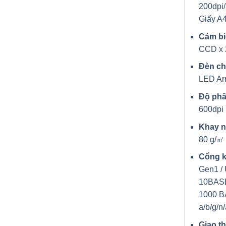
200dpi/
Giấy A
Cảm bi
CCD x 
Đèn ch
LED Arr
Độ phâ
600dpi
Khay 
80 g/㎡ 
Cổng k
Gen1 / 
10BASE
1000 B
a/b/g/n
Giao t