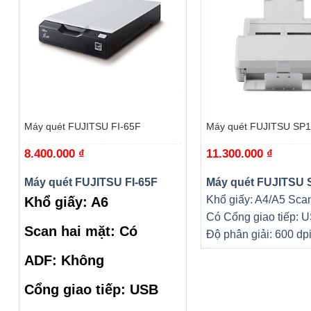
+
+
Máy quét FUJITSU FI-65F
Máy quét FUJITSU SP
8.400.000
₫
11.300.000
₫
Máy quét FUJITSU FI-65F
Máy quét FUJITSU
Khổ giấy: A4/A5
Scan
Khổ giấy: A6
Có
Cổng giao tiếp: 
Scan hai mặt: Có
Độ phân giải: 600 dp
ADF: Không
Cổng giao tiếp: USB