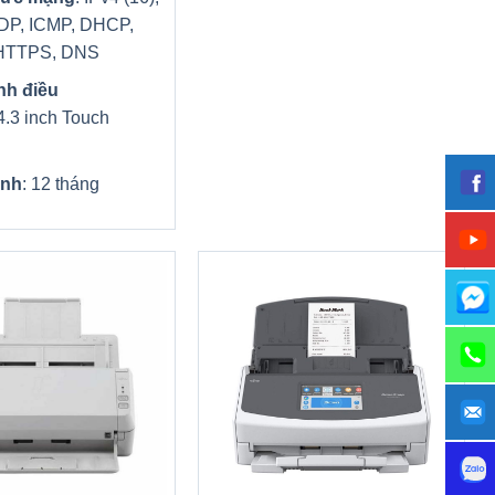
DP, ICMP, DHCP,
HTTPS, DNS
nh điều
 4.3 inch Touch
ành
: 12 tháng
+