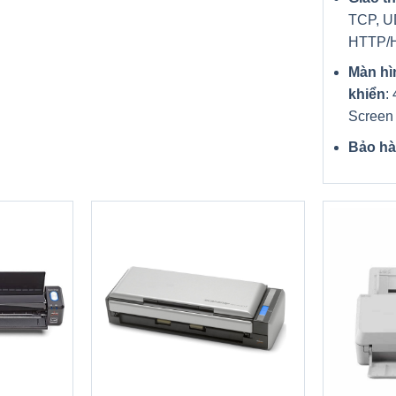
TCP, U
HTTP/
Màn hì
khiển
:
Screen
Bảo h
+
+