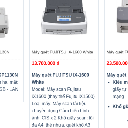
+
+
1130N
Máy quét FUJITSU IX-1600 White
Máy quét F
13.700.000
₫
23.500.0
 SP1130N
Máy quét FUJITSU IX-1600
Máy quét
 hai mặt:
White
Kiểu m
USB - LAN
Model: Máy scan Fujitsu
giấy tự
i
iX1600 (thay thế Fujitu iX1500)
mạng
Loại máy: Máy scan tài liệu
Khổ gi
chuyên dụng Cảm biến hình
ảnh: CIS x 2 Khổ giấy scan: tối
đa A4, thẻ nhựa, quét khổ A3