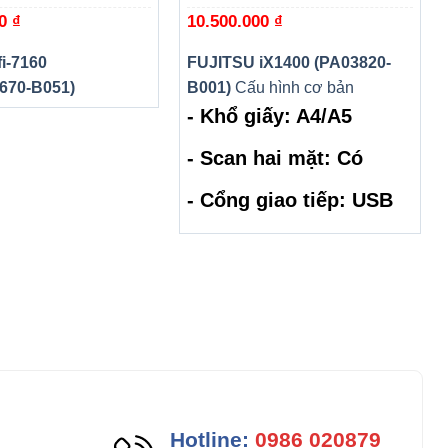
00
₫
10.500.000
₫
i-7160
FUJITSU iX1400 (PA03820-
670-B051)
B001)
Cấu hình cơ bản
- Khổ giấy: A4/A5
- Scan hai mặt: Có
- Cổng giao tiếp: USB
Hotline:
0986 020879