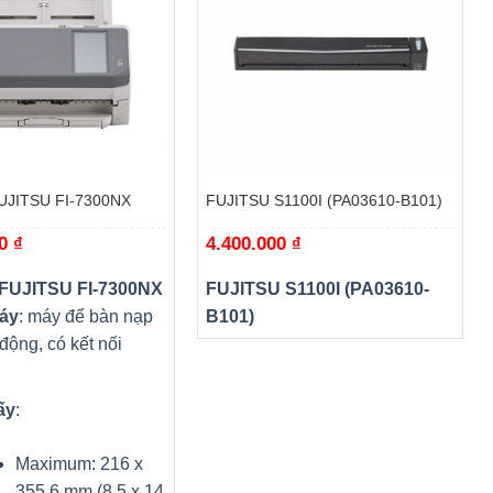
+
UJITSU FI-7300NX
FUJITSU S1100I (PA03610-B101)
00
₫
4.400.000
₫
 FUJITSU FI-7300NX
FUJITSU S1100I (PA03610-
áy
: máy để bàn nạp
B101)
 động, có kết nối
ấy
:
Maximum: 216 x
355.6 mm (8.5 x 14