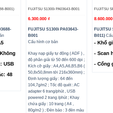
88-B001)
FUJITSU S1300i PA03643-B001
FUJITSU SP
6.300.000
₫
8.600.00
03688-
FUJITSU S1300i PA03643-
FUJITSU 
ản
B001
B011)
Cấu
Cấu hình cơ bản
A5
- Khổ g
: Không
- Scan h
Khay nạp giấy tự động ( ADF ) ,
độ phân giải từ 50 đến 600 dpi ;
p: USB
- Cổng 
Kích cỡ giấy : A4,A5,A6,B5,B6 (
50,8x50,8mm tới 216x360mm) ;
́c: 48
Định lượng giấy : 64 đến
104,7g/m2 ; Tốc độ quét : AC
adapter 6 trang/phút , USB
powered 2 trang /phút ; Khay
chứa giấy : 10 trang ( A4 ,
80g/m2 ) ; Đèn báo : 3 đèn màu