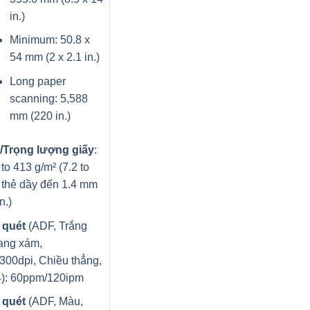
in.)
Minimum: 50.8 x
54 mm (2 x 2.1 in.)
Long paper
scanning: 5,588
mm (220 in.)
/Trọng lượng giấy
:
to 413 g/m² (7.2 to
, thẻ dầy đến 1.4 mm
n.)
 quét
(ADF, Trắng
ang xám,
300dpi, Chiều thẳng,
4): 60ppm/120ipm
 quét
(ADF, Màu,