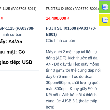
-1125 (PA03708-B011)
FUJITSU IX1500 (PA03770-B001)
0
₫
14.400.000
₫
SP-1125 (PA03708-
FUJITSU IX1500 (PA03770-
 hình cơ bản
B001)
Cấu hình cơ bản
iấy: A4/A5
ai mặt: Có
Máy quét 2 mặt nạp tài liệu tự
động (ADF), kích thước tối đa
giao tiếp: USB
A4 - Độ dày tài liệu: giấy mỏng
từ 40 g/m2 tới thẻ cứng dập nổi
dày 0,76 mm - Tốc độ Scan:
30ppm/60ipm, chất lượng quét
màu 300dpi - Khay giấy 50 tờ -
Kết nối • Wifi: kết nối 4 thiết bị
cùng lúc •USB 3.1 (hoặc thấp
hơn)