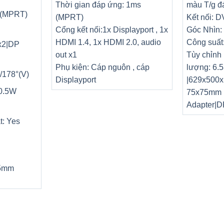
Thời gian đáp ứng: 1ms
màu T/g đ
 (MPRT)
(MPRT)
Kết nối: 
Cổng kết nối:1x Displayport , 1x
Góc Nhìn: 
HDMI 1.4, 1x HDMI 2.0, audio
Công suất:
4x2|DP
out x1
Tùy chỉnh 
Phụ kiện: Cáp nguôn , cáp
lượng: 6.
/178°(V)
Displayport
|629x500x
 0.5W
75x75mm P
Adapter|D
t: Yes
75mm