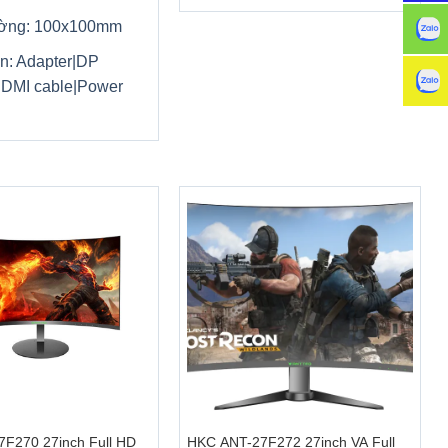
ường: 100x100mm
n: Adapter|DP
HDMI cable|Power
+
F270 27inch Full HD
HKC ANT-27F272 27inch VA Full