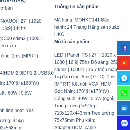
MI+DP+USB)
Thông tin sản phẩm
cơ bản
Mã hàng: MOHKC141 Bảo
N(AUO) | 27" | 1920
hành: 24 Tháng Hãng sản xuất:
| 16:9| 144hz
HKC
: 300 cd/m2 | 1000:1
Mô tả sản phẩm
triệu màu
LED | Panel IPS | 27" | 1920 x
p ứng: 1ms (MPRT)
1080 | 16:9| 75hz Độ sáng: 250
cd/m2 | 1000:1 | 16.7 triệu màu
4|HDMI2.0|DP1.2|USB3.0
T/g đáp ứng: 8ms( GTG), 1ms
n: 170°(H)/160°(V)
(MPRT) Kết nối: VGA| HDMI
Góc Nhìn: 178°(H)/178°(V)
ất: 60W | 0.5W
Công suất: 40W | 0.5W (nghỉ)
Trọng lượng 5.51kg |
nh linh hoạt: Yes
710x120x443mm Treo tường:
75x75mm Phụ kiện:
ượng: 8.5kg
Adapter|HDMI cable
192x568mm