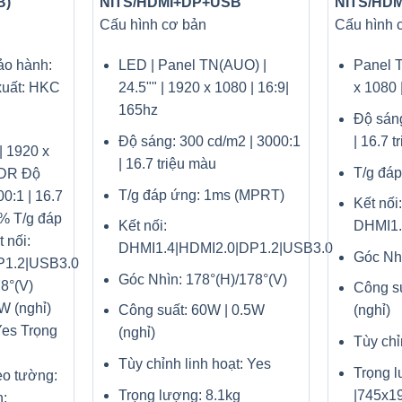
B)
NITS/HDMI+DP+USB
NITS/HD
Cấu hình cơ bản
Cấu hình 
o hành:
LED | Panel TN(AUO) |
Panel T
xuất: HKC
24.5"" | 1920 x 1080 | 16:9|
x 1080 
165hz
Độ sáng
Độ sáng: 300 cd/m2 | 3000:1
| 16.7 
| 1920 x
| 16.7 triệu màu
T/g đá
HDR Độ
T/g đáp ứng: 1ms (MPRT)
0:1 | 16.7
Kết nối:
0% T/g đáp
Kết nối:
DHMI1.
 nối:
DHMI1.4|HDMI2.0|DP1.2|USB3.0
Góc Nhì
P1.2|USB3.0
Góc Nhìn: 178°(H)/178°(V)
8°(V)
Công su
W (nghỉ)
Công suất: 60W | 0.5W
(nghỉ)
Yes Trọng
(nghỉ)
Tùy chỉ
Tùy chỉnh linh hoạt: Yes
Trọng l
o tường:
Trọng lượng: 8.1kg
|745x
: