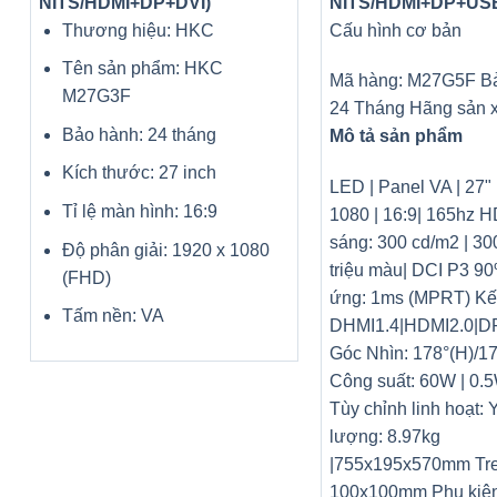
NITS/HDMI+DP+DVI)
NITS/HDMI+DP+US
Thương hiệu: HKC
Cấu hình cơ bản
Tên sản phẩm: HKC
Mã hàng: M27G5F Bả
M27G3F
24 Tháng Hãng sản 
Bảo hành: 24 tháng
Mô tả sản phẩm
Kích thước: 27 inch
LED | Panel VA | 27" 
Tỉ lệ màn hình: 16:9
1080 | 16:9| 165hz 
sáng: 300 cd/m2 | 300
Độ phân giải: 1920 x 1080
triệu màu| DCI P3 9
(FHD)
ứng: 1ms (MPRT) Kết
Tấm nền: VA
DHMI1.4|HDMI2.0|D
Góc Nhìn: 178°(H)/17
Công suất: 60W | 0.5
Tùy chỉnh linh hoạt: 
lượng: 8.97kg
|755x195x570mm Tre
100x100mm Phụ kiện