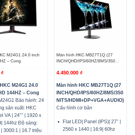
+
KC M24G1 24.0 inch
Màn hình HKC MB27T1Q (27
4HZ – Cong
INCH/QHD/IPS/60HZ/8MS/350
NITS/HDMI+DP+VGA+AUDIO)
0
₫
4.450.000
₫
 HKC M24G1 24.0
Màn hình HKC MB27T1Q (27
 HD 144HZ – Cong
INCH/QHD/IPS/60HZ/8MS/350
M24G1 Bảo hành: 24
NITS/HDMI+DP+VGA+AUDIO)
g sản xuất: HKC
Cấu hình cơ bản
l VA | 24"" | 1920 x
Flat LED| Panel (IPS)| 27" |
9| 144hz Độ sáng:
2560 x 1440 | 16:9| 60hz
| 3000:1 | 16.7 triệu