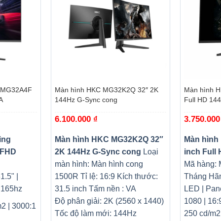
+
+
g MG32A4F
Màn hình HKC MG32K2Q 32″ 2K
Màn hình H
A
144Hz G-Sync cong
Full HD 14
6.100.000
₫
3.750.00
ing
Màn hình HKC MG32K2Q 32″
Màn hình
 FHD
2K 144Hz G-Sync cong
Loại
inch Full
màn hình: Màn hình cong
Mã hàng: 
1.5" |
1500R
Tỉ lệ: 16:9
Kích thước:
Tháng Hãn
 165hz
31.5 inch
Tấm nền : VA
LED | Pane
Độ phân giải: 2K (2560 x 1440)
1080 | 16:
2 | 3000:1
Tốc độ làm mới: 144Hz
250 cd/m2 