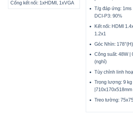
Cổng kết nối: 1xHDMI, 1xVGA
T/g đáp ứng: 1ms
DCI-P3: 90%
Kết nối: HDMI 1.
1.2x1
Góc Nhìn: 178°(H)
Công suất: 48W |
(nghỉ)
Tùy chỉnh linh hoạ
Trọng lượng: 9 kg
|710x170x518mm
Treo tường: 75x