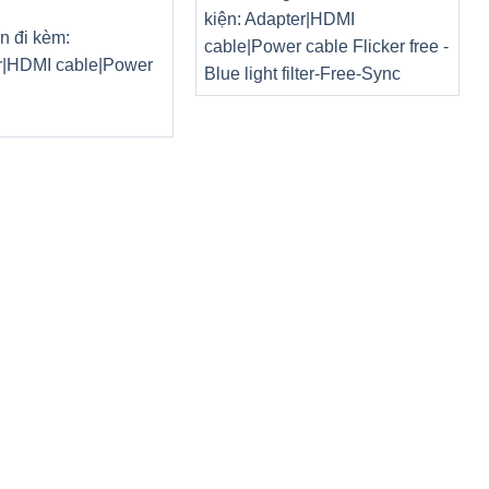
kiện: Adapter|HDMI
n đi kèm:
cable|Power cable Flicker free -
r|HDMI cable|Power
Blue light filter-Free-Sync