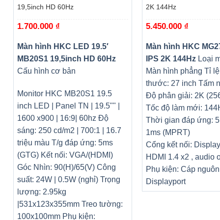
19,5inch HD 60Hz
2K 144Hz
1.700.000
₫
5.450.000
₫
Màn hình HKC LED 19.5′
Màn hình HKC MG2
MB20S1 19,5inch HD 60Hz
IPS 2K 144Hz
Loại m
Cấu hình cơ bản
Màn hình phẳng
Tỉ l
thước: 27 inch
Tấm n
Monitor HKC MB20S1 19.5
Độ phân giải: 2K (25
inch LED | Panel TN | 19.5"" |
Tốc độ làm mới: 144
1600 x900 | 16:9| 60hz Độ
Thời gian đáp ứng: 
sáng: 250 cd/m2 | 700:1 | 16.7
1ms (MPRT)
triệu màu T/g đáp ứng: 5ms
Cổng kết nối: Display
(GTG) Kết nối: VGA/(HDMI)
HDMI 1.4 x2 , audio o
Góc Nhìn: 90(H)/65(V) Công
Phụ kiện: Cáp nguôn 
suất: 24W | 0.5W (nghỉ) Trọng
Displayport
lượng: 2.95kg
|531x123x355mm Treo tường:
100x100mm Phụ kiện: