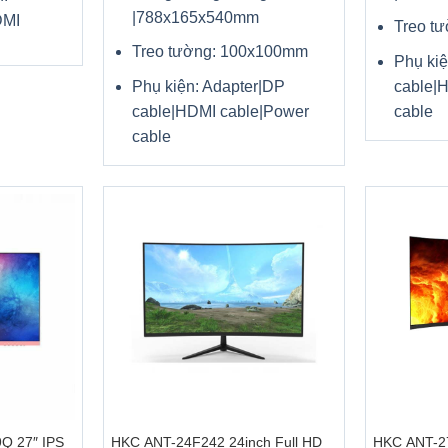
|788x165x540mm
DMI
Treo t
Treo tường: 100x100mm
Phụ kiệ
Phụ kiện: Adapter|DP
cable|
cable|HDMI cable|Power
cable
cable
+
+
Q 27″ IPS
HKC ANT-24F242 24inch Full HD
HKC ANT-27