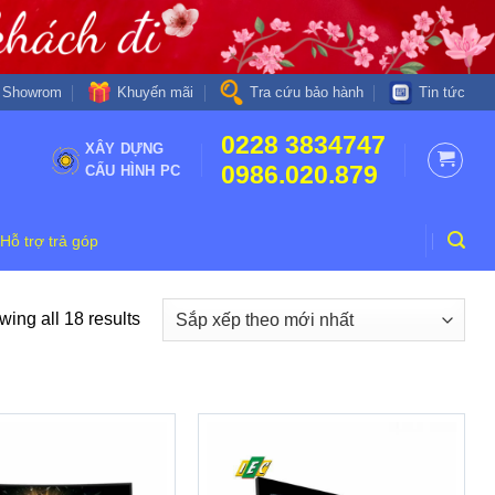
Khuyến mãi
Showrom
Tra cứu bảo hành
Tin tức
0228 3834747
XÂY DỰNG
0986.020.879
CẤU HÌNH PC
Hỗ trợ trả góp
ing all 18 results