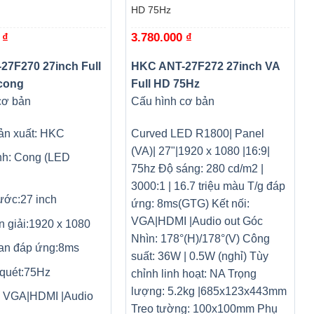
HD 75Hz
0
₫
3.780.000
₫
27F270 27inch Full
HKC ANT-27F272 27inch VA
cong
Full HD 75Hz
cơ bản
Cấu hình cơ bản
ản xuất: HKC
Curved LED R1800| Panel
(VA)| 27"|1920 x 1080 |16:9|
nh: Cong (LED
75hz Độ sáng: 280 cd/m2 |
3000:1 | 16.7 triệu màu T/g đáp
ước:27 inch
ứng: 8ms(GTG) Kết nối:
VGA|HDMI |Audio out Góc
 giải:1920 x 1080
Nhìn: 178°(H)/178°(V) Công
ian đáp ứng:8ms
suất: 36W | 0.5W (nghỉ) Tùy
 quét:75Hz
chỉnh linh hoạt: NA Trọng
lượng: 5.2kg |685x123x443mm
i: VGA|HDMI |Audio
Treo tường: 100x100mm Phụ