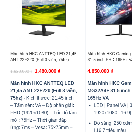
+
+
Màn hình HKC ANTTEQ LED 21,45
Màn hình HKC Gamin
ANT-22F220 (Full 3 viền, 75hz)
31.5 inch FHD 165Hz V
Giá
1.480.000
₫
Giá
4.850.000
₫
1.628.000
₫
gốc
hiện
là:
tại
1.628.000 ₫.
là:
Màn hình HKC ANTTEQ LED
Màn hình HKC Gam
1.480.000 ₫.
21,45 ANT-22F220 (Full 3 viền,
MG32A4F 31.5 inch
75hz)
- Kích thước: 21.45 inch
165Hz VA
– Tấm nền: VA
– Độ phân giải:
LED | Panel VA | 3
FHD (1920×1080)
– Tốc độ làm
1920x1080 | 16:9|
mới: 75Hz
– Thời gian đáp
Độ sáng: 250 cd/m
ứng: 7ms
– Vesa: 75x75mm
–
| 16.7 triệu màu