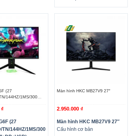
+
F (27
Màn hình HKC MB27V9 27″
TN/144HZ/1MS/300
+DP+USB)
0
₫
2.950.000
₫
6F (27
Màn hình HKC MB27V9 27″
/TN/144HZ/1MS/300
Cấu hình cơ bản