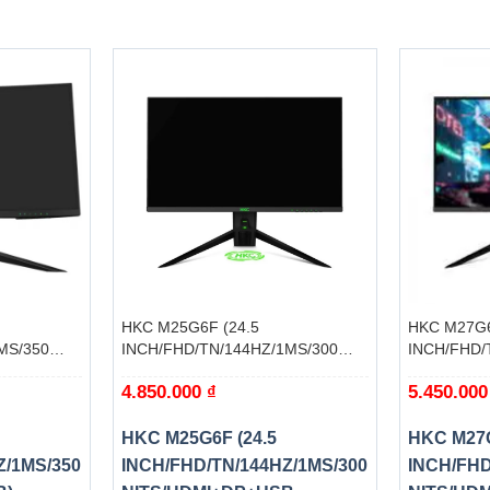
+
+
HKC M25G6F (24.5
HKC M27G6
MS/350
INCH/FHD/TN/144HZ/1MS/300
INCH/FHD/
NITS/HDMI+DP+USB
NITS/HDMI
4.850.000
₫
5.450.00
HKC M25G6F (24.5
HKC M27G
Z/1MS/350
INCH/FHD/TN/144HZ/1MS/300
INCH/FHD