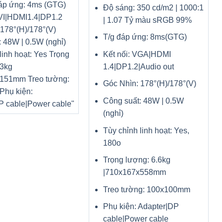
áp ứng: 4ms (GTG)
Độ sáng: 350 cd/m2 | 1000:1
DVI|HDMI1.4|DP1.2
| 1.07 Tỷ màu sRGB 99%
178°(H)/178°(V)
T/g đáp ứng: 8ms(GTG)
 48W | 0.5W (nghỉ)
Kết nối: VGA|HDMI
linh hoạt: Yes Trọng
1.4|DP1.2|Audio out
53kg
151mm Treo tường:
Góc Nhìn: 178°(H)/178°(V)
hụ kiện:
Công suất: 48W | 0.5W
P cable|Power cable"
(nghỉ)
Tùy chỉnh linh hoạt: Yes,
180o
Trọng lượng: 6.6kg
|710x167x558mm
Treo tường: 100x100mm
Phụ kiện: Adapter|DP
cable|Power cable