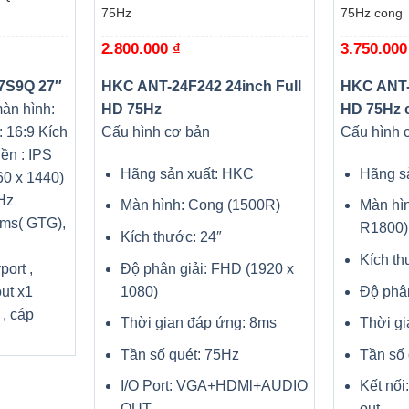
75Hz
75Hz cong
2.800.000
₫
3.750.00
7S9Q 27″
HKC ANT-24F242 24inch Full
HKC ANT-
àn hình:
HD 75Hz
HD 75Hz 
ệ: 16:9
Kích
Cấu hình cơ bản
Cấu hình 
ền : IPS
Hãng sản xuất: HKC
Hãng s
60 x 1440)
Hz
Màn hình: Cong (1500R)
Màn hì
5ms( GTG),
R1800)
Kích thước: 24″
Kích th
Độ phân giải: FHD (1920 x
port ,
1080)
Độ phân
ut x1
, cáp
Thời gian đáp ứng: 8ms
Thời g
Tần số quét: 75Hz
Tần số
I/O Port: VGA+HDMl+AUDIO
Kết nố
OUT
out