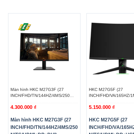
+
+
Màn hình HKC M27G3F (27
HKC M27G5F (27
INCH/FHD/TN/144HZ/4MS/250
INCH/FHD/VA/165HZ/1
NITS/HDMI+DP+DVI)
NITS/HDMI+DP+USB)
4.300.000
₫
5.150.000
₫
Màn hình HKC M27G3F (27
HKC M27G5F (27
INCH/FHD/TN/144HZ/4MS/250
INCH/FHD/VA/165H