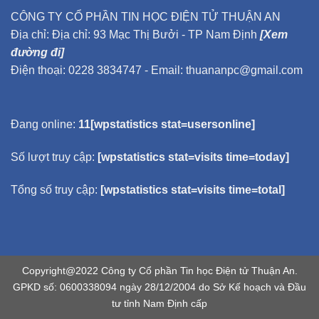
CÔNG TY CỔ PHẦN TIN HỌC ĐIỆN TỬ THUẬN AN
Địa chỉ: Địa chỉ: 93 Mạc Thị Bưởi - TP Nam Định
[Xem
đường đi]
Điện thoại: 0228 3834747 - Email: thuananpc@gmail.com
Đang online:
11[wpstatistics stat=usersonline]
Số lượt truy cập:
[wpstatistics stat=visits time=today]
Tổng số truy cập:
[wpstatistics stat=visits time=total]
Copyright@2022 Công ty Cổ phần Tin học Điện tử Thuận An.
GPKD số: 0600338094 ngày 28/12/2004 do Sở Kế hoạch và Đầu
tư tỉnh Nam Định cấp