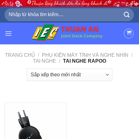
Skip
to
Tìm
kiếm:
content
TRANG CHỦ
/
PHỤ KIỆN MÁY TÍNH VÀ NGHE NHÌN
/
TAI NGHE
/
TAI NGHE RAPOO