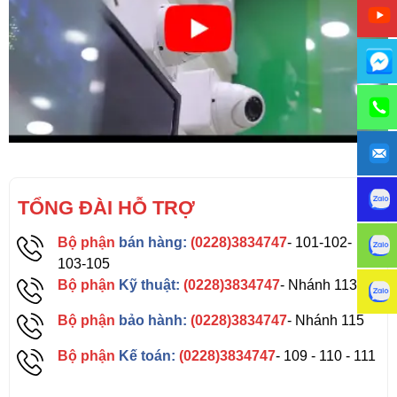
TỔNG ĐÀI HỖ TRỢ
Bộ phận
bán hàng:
(0228)3834747
- 101-102-
103-105
Bộ phận
Kỹ thuật:
(0228)3834747
- Nhánh 113
Bộ phận
bảo hành:
(0228)3834747
- Nhánh 115
Bộ phận
Kế toán:
(0228)3834747
- 109 - 110 - 111