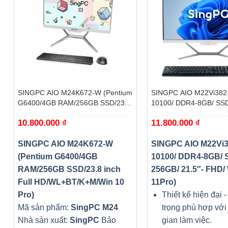
+
+
SINGPC AIO M24K672-W (Pentium
SINGPC AIO M22Vi382-
G6400/4GB RAM/256GB SSD/23.8
10100/ DDR4-8GB/ SS
inch Full HD/WL+BT/K+M/Win 10
21.5″- FHD/ Windows 1
10.800.000
₫
11.800.000
₫
Pro)
SINGPC AIO M24K672-W
SINGPC AIO M22Vi38
(Pentium G6400/4GB
10100/ DDR4-8GB/ 
RAM/256GB SSD/23.8 inch
256GB/ 21.5″- FHD
Full HD/WL+BT/K+M/Win 10
11Pro)
Pro)
Thiết kế hiện đại 
Mã sản phẩm:
SingPC M24
trọng phù hợp với
Nhà sản xuất:
SingPC
Bảo
gian làm việc.