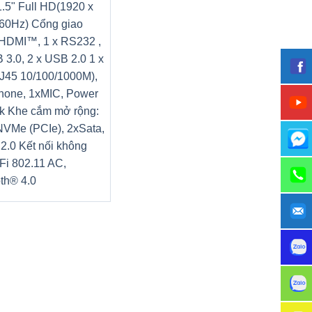
1.5" Full HD(1920 x
0Hz) Cổng giao
xHDMI™, 1 x RS232 ,
 3.0, 2 x USB 2.0 1 x
J45 10/100/1000M),
hone, 1xMIC, Power
k Khe cắm mở rộng:
NVMe (PCIe), 2xSata,
2.0 Kết nối không
Fi 802.11 AC,
th® 4.0