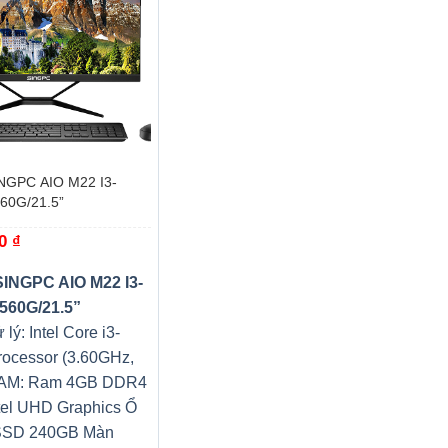
NGPC AIO M22 I3-
60G/21.5”
00
₫
INGPC AIO M22 I3-
560G/21.5”
 lý: Intel Core i3-
rocessor (3.60GHz,
AM: Ram 4GB DDR4
tel UHD Graphics Ổ
SSD 240GB Màn