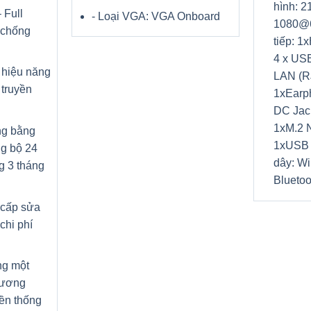
hình: 2
 Full
- Loại VGA: VGA Onboard
1080@6
 chống
tiếp: 1
4 x USB
 hiệu năng
LAN (R
truyền
1xEarp
DC Jac
1xM.2 
ng bằng
1xUSB 
g bộ 24
dây: Wi
ng 3 tháng
Bluetoo
 cấp sửa
chi phí
ong một
tương
ền thống