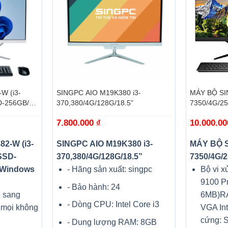
+
+
W (i3-
SINGPC AIO M19K380 i3-
MÁY BỘ SI
D-256GB/
370,380/4G/128G/18.5”
7350/4G/25
1Pro)
7.800.000
₫
10.000.0
2-W (i3-
SINGPC AIO M19K380 i3-
MÁY BỘ S
SSD-
370,380/4G/128G/18.5”
7350/4G/2
/ Windows
- Hãng sản xuất: singpc
Bộ vi xử
9100 P
- Bảo hành: 24
- sang
6MB)R
- Dòng CPU: Intel Core i3
 mọi không
VGA In
cứng: 
- Dung lượng RAM: 8GB