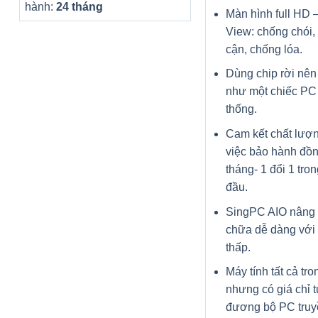
hành:
24 tháng
Màn hình full HD –
View: chống chói,
cận, chống lóa.
Dùng chip rời nên
như một chiếc PC 
thống.
Cam kết chất lượ
việc bảo hành đồn
tháng- 1 đổi 1 tro
đầu.
SingPC AIO nâng
chữa dễ dàng với 
thấp.
Máy tính tất cả tr
nhưng có giá chỉ 
đương bộ PC truy