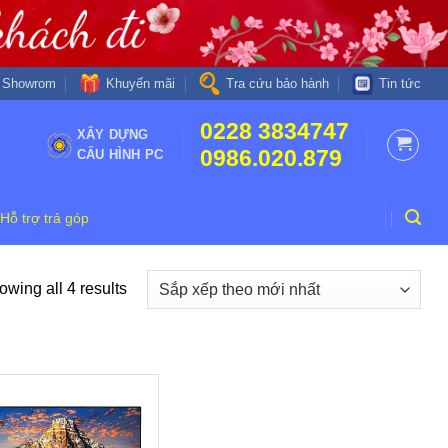
Khuyến mãi
Showrom
Tra cứu bảo hành
Tin tức
0228 3834747
XÂY DỰNG
0986.020.879
CẤU HÌNH PC
Hỗ trợ trả góp
wing all 4 results