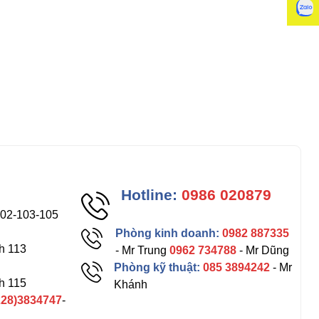
Hotline:
0986 020879
102-103-105
Phòng kinh doanh:
0982 887335
h 113
- Mr Trung
0962 734788
- Mr Dũng
Phòng kỹ thuật:
085 3894242
- Mr
h 115
Khánh
228)3834747
-