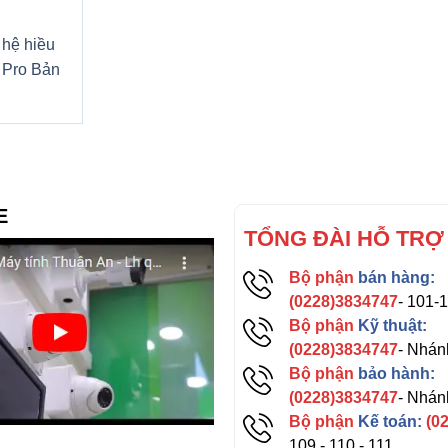
 hệ hiều
 Pro Bản
E
TỔNG ĐÀI HỖ TRỢ
Bộ phận
bán hàng:
(0228)3834747
- 101-
Bộ phận
Kỹ thuật:
(0228)3834747
- Nhán
Bộ phận
bảo hành:
(0228)3834747
- Nhán
Bộ phận
Kế toán:
(0
109 - 110 - 111