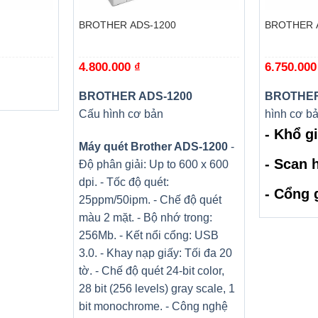
BROTHER ADS-1200
BROTHER 
4.800.000
₫
6.750.00
D
BROTHER ADS-1200
BROTHER
Cấu hình cơ bản
hình cơ b
- Khổ g
Máy quét Brother ADS-1200
-
- Scan h
Độ phân giải: Up to 600 x 600
dpi. - Tốc độ quét:
- Cổng 
25ppm/50ipm. - Chế độ quét
màu 2 mặt. - Bộ nhớ trong:
256Mb. - Kết nổi cổng: USB
3.0. - Khay nạp giấy: Tối đa 20
tờ. - Chế độ quét 24-bit color,
28 bit (256 levels) gray scale, 1
bit monochrome. - Công nghệ