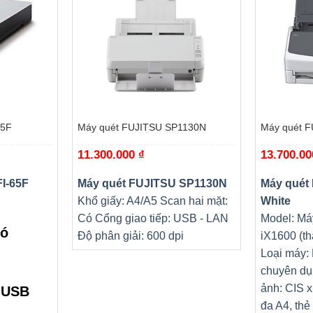
+
+
65F
Máy quét FUJITSU SP1130N
Máy quét F
11.300.000
₫
13.700.0
I-65F
Máy quét FUJITSU SP1130N
Máy quét
Khổ giấy: A4/A5
Scan hai mặt:
White
Có
Cổng giao tiếp: USB - LAN
Model: Máy
Có
Độ phân giải: 600 dpi
iX1600 (th
Loại máy: 
chuyên dụ
ảnh: CIS x
: USB
đa A4, thẻ