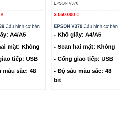
9
EPSON V370
0
₫
3.050.000
₫
39
Cấu hình cơ bản
EPSON V370
Cấu hình cơ bản
iấy: A4/A5
- Khổ giấy: A4/A5
hai mặt: Không
- Scan hai mặt: Không
giao tiếp: USB
- Cổng giao tiếp: USB
u màu sắc: 48
- Độ sâu màu sắc: 48
bit