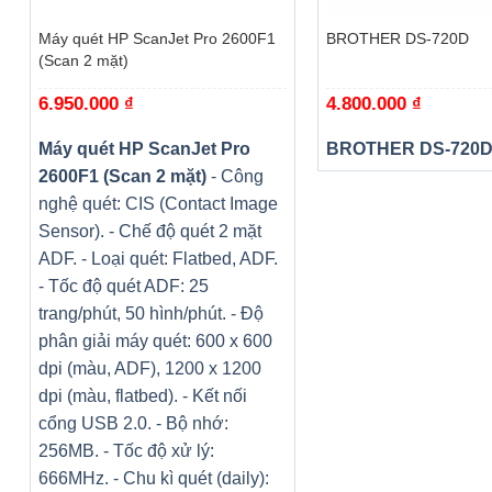
Máy quét HP ScanJet Pro 2600F1
BROTHER DS-720D
(Scan 2 mặt)
6.950.000
₫
4.800.000
₫
Máy quét HP ScanJet Pro
BROTHER DS-720
2600F1 (Scan 2 mặt)
- Công
nghệ quét: CIS (Contact Image
Sensor). - Chế độ quét 2 mặt
ADF. - Loại quét: Flatbed, ADF.
- Tốc độ quét ADF: 25
trang/phút, 50 hình/phút. - Độ
phân giải máy quét: 600 x 600
dpi (màu, ADF), 1200 x 1200
dpi (màu, flatbed). - Kết nối
cổng USB 2.0. - Bộ nhớ:
256MB. - Tốc độ xử lý:
666MHz. - Chu kì quét (daily):