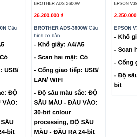
BROTHER ADS-3600W
EPSON V3
26.200.000
₫
2.250.00
00N
Cấu
BROTHER ADS-3600W
Cấu
EPSON V
hình cơ bản
- Khổ g
A5
- Khổ giấy: A4/A5
- Scan 
Có
- Scan hai mặt: Có
- Cổng 
p: USB/
- Cổng giao tiếp: USB/
- Độ sâ
LAN/ WIFI
bit
́c: ĐỘ
- Độ sâu màu sắc: ĐỘ
U VÀO:
SÂU MÀU - ĐẦU VÀO:
30-bit colour
̣ SÂU
processing, ĐỘ SÂU
4-bit
MÀU - ĐẦU RA 24-bit