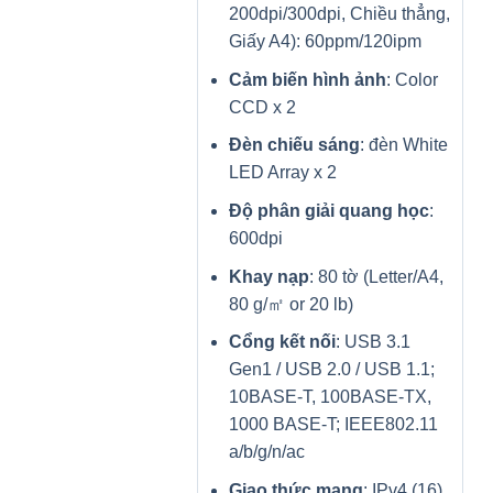
200dpi/300dpi, Chiều thẳng,
Giấy A4): 60ppm/120ipm
Cảm biến hình ảnh
: Color
CCD x 2
Đèn chiếu sáng
: đèn White
LED Array x 2
Độ phân giải quang học
:
600dpi
Khay nạp
: 80 tờ (Letter/A4,
80 g/㎡ or 20 lb)
Cổng kết nối
: USB 3.1
Gen1 / USB 2.0 / USB 1.1;
10BASE-T, 100BASE-TX,
1000 BASE-T; IEEE802.11
a/b/g/n/ac
Giao thức mạng
: IPv4 (16),