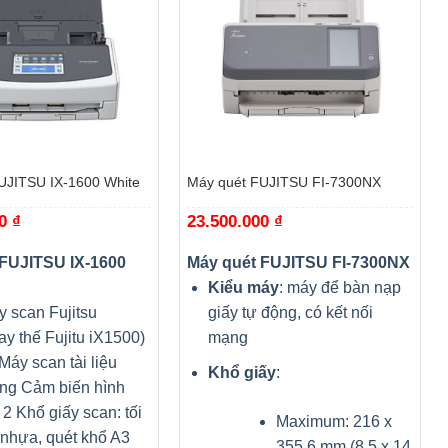
+
UJITSU IX-1600 White
Máy quét FUJITSU FI-7300NX
00
₫
23.500.000
₫
 FUJITSU IX-1600
Máy quét FUJITSU FI-7300NX
Kiểu máy
: máy để bàn nạp
 scan Fujitsu
giấy tự động, có kết nối
ay thế Fujitu iX1500)
mạng
Máy scan tài liệu
Khổ giấy
:
ng Cảm biến hình
 2 Khổ giấy scan: tối
Maximum: 216 x
 nhựa, quét khổ A3
355.6 mm (8.5 x 14