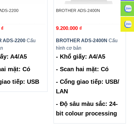
ADS-2200
BROTHER ADS-2400N
0
₫
9.200.000
₫
 ADS-2200
Cấu
BROTHER ADS-2400N
Cấu
ản
hình cơ bản
iấy: A4/A5
- Khổ giấy: A4/A5
ai mặt: Có
- Scan hai mặt: Có
giao tiếp: USB
- Cổng giao tiếp: USB/
LAN
- Độ sâu màu sắc: 24-
bit colour processing