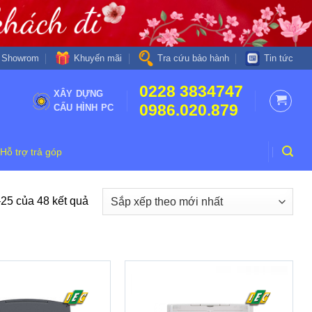
Khuyến mãi
Showrom
Tra cứu bảo hành
Tin tức
0228 3834747
XÂY DỰNG
0986.020.879
CẤU HÌNH PC
Hỗ trợ trả góp
–25 của 48 kết quả