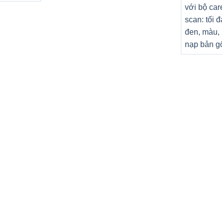
với bộ car
scan: tối đ
đen, màu,
nạp bản gố