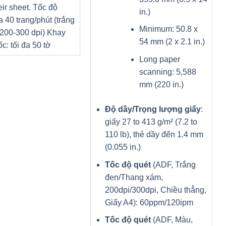
eir sheet. Tốc độ
in.)
a 40 trang/phút (trắng
Minimum: 50.8 x
 200-300 dpi) Khay
54 mm (2 x 2.1 in.)
c: tối đa 50 tờ
Long paper
scanning: 5,588
mm (220 in.)
Độ dầy/Trọng lượng giấy
:
giấy 27 to 413 g/m² (7.2 to
110 lb), thẻ dầy đến 1.4 mm
(0.055 in.)
Tốc độ quét
(ADF, Trắng
đen/Thang xám,
200dpi/300dpi, Chiều thẳng,
Giấy A4): 60ppm/120ipm
Tốc độ quét
(ADF, Màu,