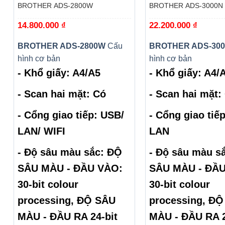
BROTHER ADS-2800W
BROTHER ADS-3000N
14.800.000
₫
22.200.000
₫
BROTHER ADS-2800W
Cấu
BROTHER ADS-30
hình cơ bản
hình cơ bản
- Khổ giấy: A4/A5
- Khổ giấy: A4/
- Scan hai mặt: Có
- Scan hai mặt: 
- Cổng giao tiếp: USB/
- Cổng giao tiế
LAN/ WIFI
LAN
- Độ sâu màu sắc: ĐỘ
- Độ sâu màu să
SÂU MÀU - ĐẦU VÀO:
SÂU MÀU - ĐẦ
30-bit colour
30-bit colour
processing, ĐỘ SÂU
processing, ĐÔ
MÀU - ĐẦU RA 24-bit
MÀU - ĐẦU RA 2