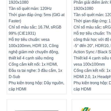
1920x1080
Phân giải điểm ảnh: 
Tần số quét màn: 120Hz
1920x1080
Thời gian đáp ứng: 5ms (GtG at
Tần số quét màn: 12
Faster)
Thời gian đáp ứng: 
Chỉ số màu sắc: 16.7M, sRGB
Chỉ số màu sắc: sR
99% (CIE1931)
Hỗ trợ tiêu chuẩn: Th
Hỗ trợ tiêu chuẩn: vesa
công thái học với độ
100x100mm, HDR 10, Công
-5° đến 20°, HDR10,
nghệ giảm mờ chuyển động,
Action Sync / Black St
thiết kế 4 cạnh siêu mỏng
Thiết kế 4 cạnh siêu
Cổng cắm kết nối: 1x HDMI,
vesa 100x100mm
Đầu ra tai nghe: 3 đầu cắm, 1x
Cổng cắm kết nối: 1
D-Sub
HDMI 2.0, 1x Headp
Phụ kiện trong hộp: Dây nguồn,
Phụ kiện trong hộp: 
cáp HDMI
cáp HDMI