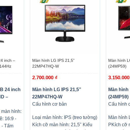
+
+
Màn hình LG IPS 21,5”
Màn hình L
 144Hz
22MP47HQ-W
(24MP59)
2.700.000
₫
3.150.00
B 24 inch
Màn hình LG IPS 21,5”
Màn hình 
HD –
22MP47HQ-W
(24MP59)
Cấu hình cơ bản
Cấu hình 
i màn hình:
Loại màn hình: IPS (treo tường)
Màn hình
ệ: 16:9 -
Kích cỡ màn hình: 21,5" Kiểu
P
Kích cỡ 
h - Tấm