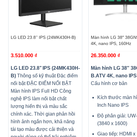
+
+
LG LED 23.8’’ IPS (24MK430H-B)
Màn hình LG 38″ 38GN
4K, nano IPS, 160Hz
3.510.000
₫
26.350.000
₫
LG LED 23.8’’ IPS (24MK430H-
Màn hình LG 38″ 3
B)
Thông số kỹ thuật Đặc điểm
B.ATV 4K, nano IPS
nổi bật ĐẶC ĐIỂM NỔI BẬT
Cấu hình cơ bản
Màn hình IPS Full HD Công
Kích thước màn hì
nghệ IPS làm nổi bật chất
Inch Nano IPS
lượng hiển thị và màu sắc
chính xác. Thời gian phản hồi
Độ phân giải: U
hình ảnh ngắn hơn, khả năng
(3840 x 1600)
tái tạo màu được cải thiện và
Giao tiếp: HDMI x 
người dùng có thể trải nghiệm