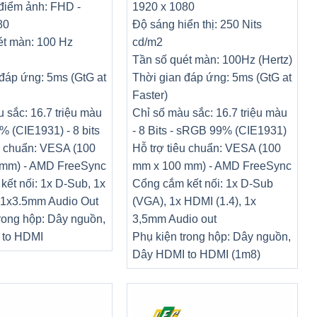
 điểm ảnh: FHD -
1920 x 1080
80
Độ sáng hiển thị: 250 Nits
ét màn: 100 Hz
cd/m2
Tần số quét màn: 100Hz (Hertz)
đáp ứng: 5ms (GtG at
Thời gian đáp ứng: 5ms (GtG at
Faster)
 sắc: 16.7 triệu màu
Chỉ số màu sắc: 16.7 triệu màu
 (CIE1931) - 8 bits
- 8 Bits - sRGB 99% (CIE1931)
u chuẩn: VESA (100
Hỗ trợ tiêu chuẩn: VESA (100
mm) - AMD FreeSync
mm x 100 mm) - AMD FreeSync
ết nối: 1x D-Sub, 1x
Cổng cắm kết nối: 1x D-Sub
 1x3.5mm Audio Out
(VGA), 1x HDMI (1.4), 1x
rong hộp: Dây nguồn,
3,5mm Audio out
 to HDMI
Phụ kiện trong hộp: Dây nguồn,
Dây HDMI to HDMI (1m8)