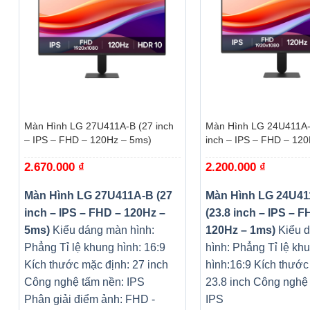
+
+
Màn Hình LG 27U411A-B (27 inch
Màn Hình LG 24U411A-
– IPS – FHD – 120Hz – 5ms)
inch – IPS – FHD – 12
2.670.000
₫
2.200.000
₫
Màn Hình LG 27U411A-B (27
Màn Hình LG 24U4
inch – IPS – FHD – 120Hz –
(23.8 inch – IPS – F
5ms)
Kiểu dáng màn hình:
120Hz – 1ms)
Kiểu 
Phẳng
Tỉ lệ khung hình: 16:9
hình: Phẳng
Tỉ lệ kh
Kích thước mặc định: 27 inch
hình:16:9
Kích thước
Công nghệ tấm nền: IPS
23.8 inch
Công nghệ 
Phân giải điểm ảnh: FHD -
IPS