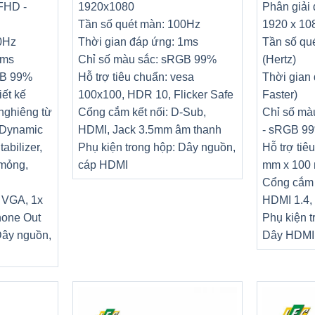
FHD -
1920x1080
Phân giải
Tần số quét màn: 100Hz
1920 x 10
0Hz
Thời gian đáp ứng: 1ms
Tần số qu
1ms
Chỉ số màu sắc: sRGB 99%
(Hertz)
GB 99%
Hỗ trợ tiêu chuẩn: vesa
Thời gian 
iết kế
100x100, HDR 10, Flicker Safe
Faster)
 nghiêng từ
Cổng cắm kết nối: D-Sub,
Chỉ số màu
 Dynamic
HDMI, Jack 3.5mm âm thanh
- sRGB 99%
abilizer,
Phụ kiện trong hộp: Dây nguồn,
Hỗ trợ tiê
 mỏng,
cáp HDMI
mm x 100 
Cổng cắm k
x VGA, 1x
HDMI 1.4,
hone Out
Phụ kiện t
Dây nguồn,
Dây HDMI