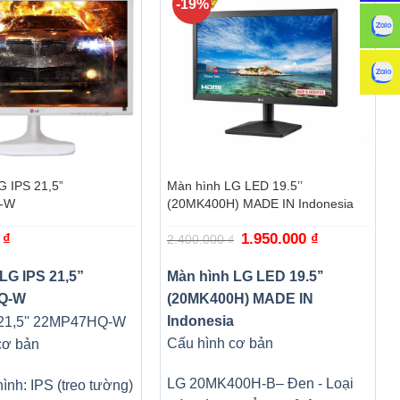
-19%
+
G IPS 21,5”
Màn hình LG LED 19.5’’
-W
(20MK400H) MADE IN Indonesia
0
₫
Giá
1.950.000
₫
Giá
2.400.000
₫
gốc
hiện
là:
tại
2.400.000 ₫.
là:
LG IPS 21,5”
Màn hình LG LED 19.5’’
1.950.000 ₫.
Q-W
(20MK400H) MADE IN
Indonesia
Cấu hình cơ bản
cơ bản
LG 20MK400H-B
– Đen
-
Loại
ình: IPS (treo tường)