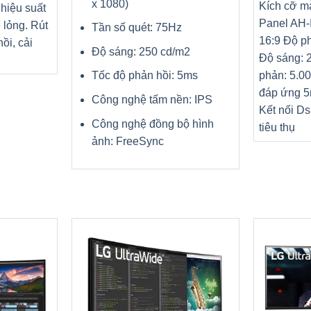
x 1080)
Kích cỡ mà
 hiệu suất
Panel AH-I
 lỏng. Rút
Tần số quét: 75Hz
16:9 Độ ph
ồi, cải
Độ sáng: 250 cd/m2
Độ sáng: 
phản: 5.00
Tốc độ phản hồi: 5ms
đáp ứng 5
Công nghệ tấm nền: IPS
Kết nối D
Công nghệ đồng bộ hình
tiêu thụ
ảnh: FreeSync