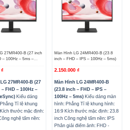
+
G 27MR400-B (27 inch
Màn Hình LG 24MR400-B (23.8
D – 100Hz – 5ms –
inch – FHD – IPS – 100Hz – 5ms)
0
₫
2.150.000
₫
 LG 27MR400-B (27
Màn Hình LG 24MR400-B
S – FHD – 100Hz –
(23.8 inch – FHD – IPS –
eeSync)
Kiểu dáng
100Hz – 5ms)
Kiểu dáng màn
 Phẳng
Tỉ lệ khung
hình: Phẳng
Tỉ lệ khung hình:
Kích thước mặc định:
16:9
K
ích thước mặc định: 23.8
Công nghệ tấm nền:
inch
Công nghệ tấm nền: IPS
Phân giải điểm ảnh: FHD -