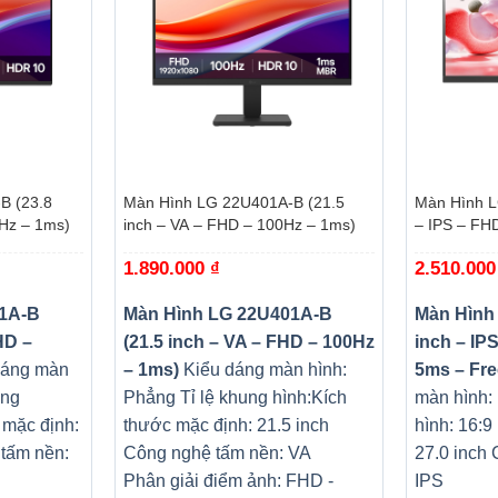
+
+
B (23.8
Màn Hình LG 22U401A-B (21.5
Màn Hình L
0Hz – 1ms)
inch – VA – FHD – 100Hz – 1ms)
– IPS – FH
FreeSync)
1.890.000
₫
2.510.00
11A-B
Màn Hình LG 22U401A-B
Màn Hình
HD –
(21.5 inch – VA – FHD – 100Hz
inch – IP
dáng màn
– 1ms)
Kiểu dáng màn hình:
5ms – Fr
ung
Phẳng
Tỉ lệ khung hình:
Kích
màn hình:
 mặc định:
thước mặc định: 21.5 inch
hình: 16:9
tấm nền:
Công nghệ tấm nền: VA
27.0 inch
Phân giải điểm ảnh: FHD -
IPS