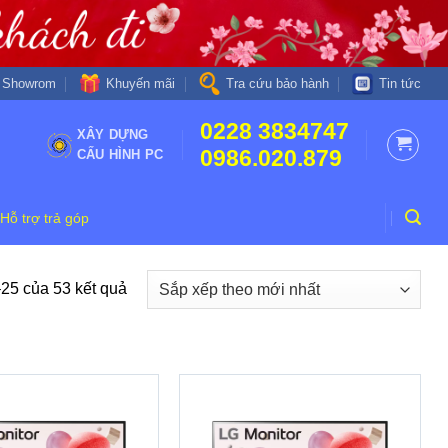
Khuyến mãi
Showrom
Tra cứu bảo hành
Tin tức
0228 3834747
XÂY DỰNG
0986.020.879
CẤU HÌNH PC
Hỗ trợ trả góp
–25 của 53 kết quả