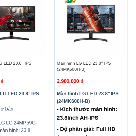
+
G LED 23.8’’ IPS
Màn hình LG LED 23.8’’ IPS
(24MK600H-B)
0
₫
2.900.000
₫
LG LED 23.8’’ IPS
Màn hình LG LED 23.8’’ IPS
(24MK600H-B)
cơ bản
- Kích thước màn hình:
23.8Inch AH-IPS
 LG LG 24MP59G-
- Độ phân giải: Full HD
màn hình: 23.8