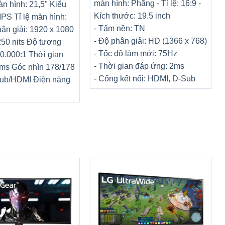
màn hình: Phẳng
-
Tỉ lệ: 16:9
-
n hình: 21,5" Kiểu
Kích thước: 19.5 inch
PS Tỉ lệ màn hình:
- Tấm nền: TN
ân giải: 1920 x 1080
- Độ phân giải: HD (1366 x 768)
250 nits Độ tương
- Tốc độ làm mới: 75Hz
0.000:1 Thời gian
- Thời gian đáp ứng: 2ms
ms Góc nhìn 178/178
- Cổng kết nối: HDMI, D-Sub
sub/HDMI Điện năng