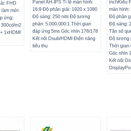
Panel AH-IPS Tỉ lệ màn hình:
inch
Kiểu 
iải: FHD
16:9 Độ phân giải: 1920 x 1080
màn hình: 
 làm mới:
Độ sáng: 250 nits Độ tương
Độ phân gi
áp ứng:
phản: 5.000.000:1 Thời gian
Độ sáng: 2
: 300cd/m2
đáp ứng 5ms Góc nhìn 178/178
Tần số qu
P + 1xHDMI
Kết nối Dsub/HDMI Điện năng
Độ tương 
tiêu thụ
Thời gian
Góc nhìn 
Kết nối Ds
DisplayPo