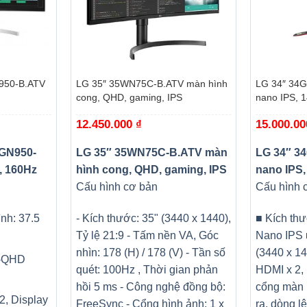
+
+
950-B.ATV
LG 35″ 35WN75C-B.ATV màn hình
LG 34″ 34
cong, QHD, gaming, IPS
nano IPS, 
12.450.000
₫
15.000.0
8GN950-
LG 35″ 35WN75C-B.ATV màn
LG 34″ 3
, 160Hz
hình cong, QHD, gaming, IPS
nano IPS,
Cấu hình cơ bản
Cấu hình 
nh: 37.5
- Kích thước: 35" (3440 x 1440),
■ Kích thư
Tỷ lệ 21:9 - Tấm nền VA, Góc
Nano IPS 
nhìn: 178 (H) / 178 (V) - Tần số
(3440 x 14
W-QHD
quét: 100Hz , Thời gian phản
HDMI x 2, 
hồi 5 ms - Công nghệ đồng bộ:
cổng màn h
2, Display
FreeSync - Cổng hình ảnh: 1 x
ra, dòng l