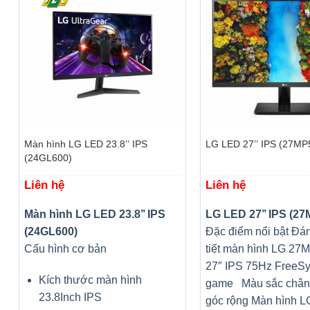
+
+
Màn hình LG LED 23.8’’ IPS
LG LED 27’’ IPS (27MP
(24GL600)
Liên hệ
Liên hệ
Màn hình LG LED 23.8’’ IPS
LG LED 27’’ IPS (2
(24GL600)
Đặc điểm nổi bật Đán
Cấu hình cơ bản
tiết màn hình LG 27
27″ IPS 75Hz FreeS
Kích thước màn hình
game Màu sắc chân
23.8Inch IPS
góc rộng Màn hình L