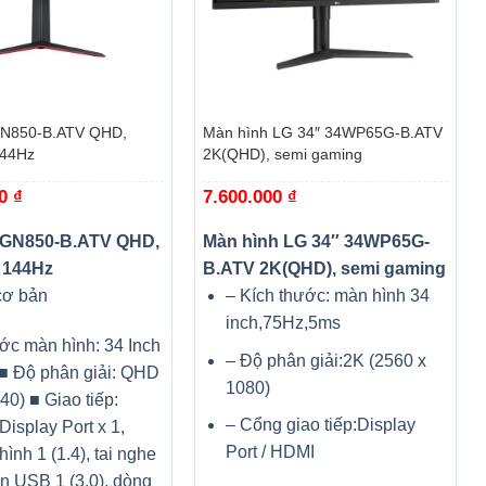
+
GN850-B.ATV QHD,
Màn hình LG 34″ 34WP65G-B.ATV
144Hz
2K(QHD), semi gaming
00
₫
7.600.000
₫
4GN850-B.ATV QHD,
Màn hình LG 34″ 34WP65G-
 144Hz
B.ATV 2K(QHD), semi gaming
cơ bản
– Kích thước: màn hình 34
inch,75Hz,5ms
ớc màn hình: 34 Inch
– Độ phân giải:2K (2560 x
■ Độ phân giải: QHD
1080)
40) ■ Giao tiếp:
– Cổng giao tiếp:Display
Display Port x 1,
Port / HDMI
ình 1 (1.4), tai nghe
ên USB 1 (3.0), dòng