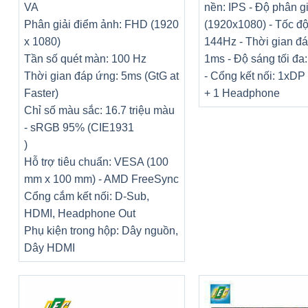
VA
nền: IPS - Độ phân g
Phân giải điểm ảnh: FHD (1920
(1920x1080) - Tốc độ
x 1080)
144Hz - Thời gian đ
Tần số quét màn: 100 Hz
1ms - Độ sáng tối đa
Thời gian đáp ứng: 5ms (GtG at
- Cổng kết nối: 1xD
Faster)
+ 1 Headphone
Chỉ số màu sắc: 16.7 triệu màu
- sRGB 95% (CIE1931
)
Hỗ trợ tiêu chuẩn: VESA (100
mm x 100 mm) - AMD FreeSync
Cổng cắm kết nối: D-Sub,
HDMI, Headphone Out
Phụ kiện trong hộp: Dây nguồn,
Dây HDMI