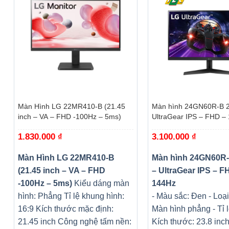
+
+
Màn Hình LG 22MR410-B (21.45
Màn hình 24GN60R-B 24 inch –
inch – VA – FHD -100Hz – 5ms)
UltraGear IPS – FHD –
1.830.000
₫
3.100.000
₫
Màn Hình LG 22MR410-B
Màn hình 24GN60R-
(21.45 inch – VA – FHD
– UltraGear IPS – F
-100Hz – 5ms)
Kiểu dáng màn
144Hz
hình: Phẳng
Tỉ lệ khung hình:
- Màu sắc: Đen - Loạ
16:9
Kích thước mặc định:
Màn hình phẳng - Tỉ l
21.45 inch
Công nghệ tấm nền:
Kích thước: 23.8 inc