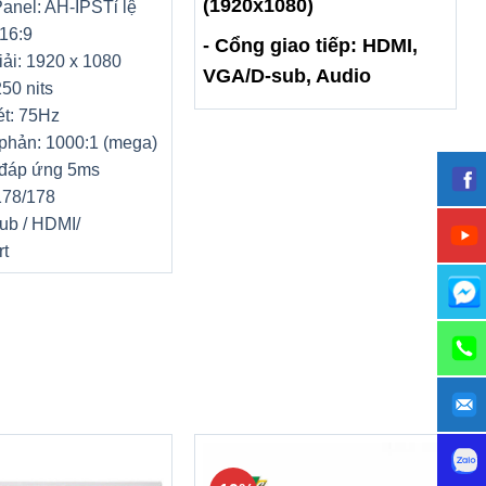
(1920x1080)
Panel: AH-IPS
Tỉ lệ
16:9
- Cổng giao tiếp: HDMI,
ải: 1920 x 1080
VGA/D-sub, Audio
50 nits
ét: 75Hz
phản: 1000:1 (mega)
 đáp ứng 5ms
178/178
ub / HDMI/
rt