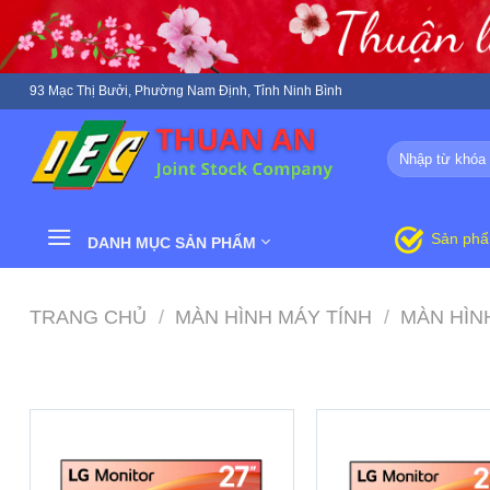
Skip
to
content
93 Mạc Thị Bưởi, Phường Nam Định, Tỉnh Ninh Bình
Tìm
kiếm:
Sản ph
DANH MỤC SẢN PHẨM
TRANG CHỦ
/
MÀN HÌNH MÁY TÍNH
/
MÀN HÌN