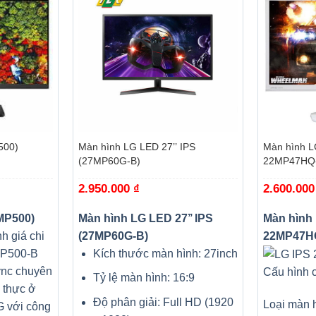
+
+
500)
Màn hình LG LED 27’’ IPS
Màn hình L
(27MP60G-B)
22MP47HQ
2.950.000
₫
2.600.00
7MP500)
Màn hình LG LED 27’’ IPS
Màn hình 
h giá chi
(27MP60G-B)
22MP47H
MP500-B
Kích thước màn hình: 27inch
ync chuyên
Cấu hình 
Tỷ lệ màn hình: 16:9
 thực ở
Độ phân giải: Full HD (1920
Loại màn h
G với công