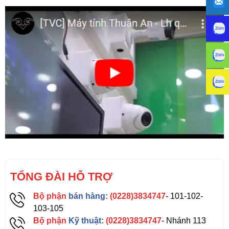
TỔNG ĐÀI HỖ TRỢ
Bộ phận
bán hàng:
(0228)3834747
- 101-102-
103-105
Bộ phận
Kỹ thuật:
(0228)3834747
- Nhánh 113