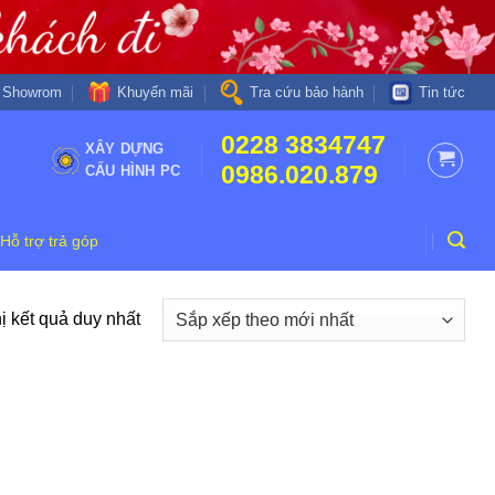
Khuyến mãi
Showrom
Tra cứu bảo hành
Tin tức
0228 3834747
XÂY DỰNG
0986.020.879
CẤU HÌNH PC
Hỗ trợ trả góp
ị kết quả duy nhất