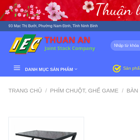
Skip
to
content
93 Mạc Thị Bưởi, Phường Nam Định, Tỉnh Ninh Bình
Tìm
kiếm:
Sản ph
DANH MỤC SẢN PHẨM
TRANG CHỦ
/
PHÍM CHUỘT, GHẾ GAME
/
BÀN