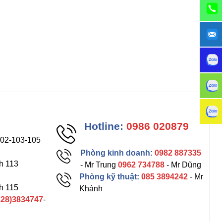
Hotline:
0986 020879
102-103-105
Phòng kinh doanh:
0982 887335
h 113
- Mr Trung
0962 734788
- Mr Dũng
Phòng kỹ thuật:
085 3894242
- Mr
h 115
Khánh
228)3834747
-