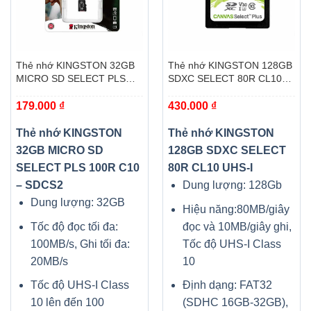
Thẻ nhớ KINGSTON 32GB
Thẻ nhớ KINGSTON 128GB
MICRO SD SELECT PLS
SDXC SELECT 80R CL10
100R C10 – SDCS2
UHS-I
179.000
₫
430.000
₫
Thẻ nhớ KINGSTON
Thẻ nhớ KINGSTON
32GB MICRO SD
128GB SDXC SELECT
SELECT PLS 100R C10
80R CL10 UHS-I
– SDCS2
Dung lượng: 128Gb
Dung lượng: 32GB
Hiệu năng:80MB/giây
Tốc độ đọc tối đa:
đọc và 10MB/giây ghi,
100MB/s, Ghi tối đa:
Tốc độ UHS-I Class
20MB/s
10
Tốc độ UHS-I Class
Định dạng: FAT32
10 lên đến 100
(SDHC 16GB-32GB),