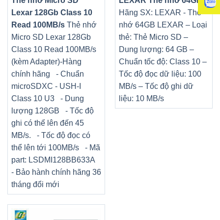
Thẻ nhớ Micro SD
LEXAR Thẻ nhớ 64GB
-
Lexar 128Gb Class 10
Hãng SX: LEXAR - Thẻ
Read 100MB/s
Thẻ nhớ
nhớ 64GB LEXAR – Loại
Micro SD Lexar 128Gb
thẻ: Thẻ Micro SD –
Class 10 Read 100MB/s
Dung lượng: 64 GB –
(kèm Adapter)-Hàng
Chuẩn tốc độ: Class 10 –
chính hãng - Chuẩn
Tốc độ đọc dữ liệu: 100
microSDXC - USH-I
MB/s – Tốc độ ghi dữ
Class 10 U3 - Dung
liệu: 10 MB/s
lượng 128GB - Tốc độ
ghi có thể lên đến 45
MB/s. - Tốc độ đọc có
thể lên tới 100MB/s - Mã
part: LSDMI128BB633A
- Bảo hành chính hãng 36
tháng đổi mới