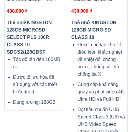
100R CLASS 10
430.000
₫
430.000
₫
SDCS2/128GBSP
Thẻ nhớ KINGSTON
Thẻ nhớ KINGSTON
128GB MICROSD
128GB MICRO SD
SELECT PLS 100R
CLASS 10
CLASS 10
Được chế tạo cho các
SDCS2/128GBSP
điều kiện khắc nghiệt
Tốc độ lên đến 100MB
về nhiệt độ, chống
/ s
nước, chống sốc và
chống tia X
Được tối ưu hóa để
sử dụng với các thiết
Cung cấp khả năng
bị Android
quay và phát video 4K
Ultra HD và Full HD¹
Dung lượng: 128GB
Đạt tiêu chuẩn UHS
Speed Class 3 (U3) và
UHS Video Speed
Class 30 (V30) mới