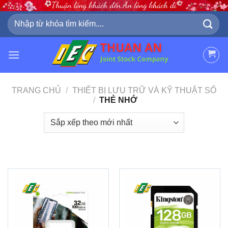
Skip
to
Tìm
kiếm:
content
TRANG CHỦ
/
THIẾT BỊ LƯU TRỮ VÀ KỸ THUẬT SỐ
/
THẺ NHỚ