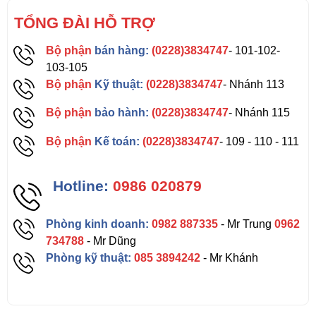
TỔNG ĐÀI HỖ TRỢ
Bộ phận
bán hàng:
(0228)3834747
- 101-102-
103-105
Bộ phận
Kỹ thuật:
(0228)3834747
- Nhánh 113
Bộ phận
bảo hành:
(0228)3834747
- Nhánh 115
Bộ phận
Kế toán:
(0228)3834747
- 109 - 110 - 111
Hotline:
0986 020879
Phòng kinh doanh:
0982 887335
- Mr Trung
0962
734788
- Mr Dũng
Phòng kỹ thuật:
085 3894242
- Mr Khánh