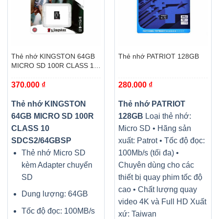
Thẻ nhớ KINGSTON 64GB
Thẻ nhớ PATRIOT 128GB
MICRO SD 100R CLASS 10
SDCS2/64GBSP
370.000
₫
280.000
₫
Thẻ nhớ KINGSTON
Thẻ nhớ PATRIOT
64GB MICRO SD 100R
128GB
Loại thẻ nhớ:
CLASS 10
Micro SD • Hãng sản
SDCS2/64GBSP
xuất: Patrot • Tốc độ đọc:
Thẻ nhớ Micro SD
100Mb/s (tối đa) •
kèm Adapter chuyển
Chuyên dùng cho các
SD
thiết bị quay phim tốc độ
cao • Chất lượng quay
Dung lượng: 64GB
video 4K và Full HD Xuất
Tốc độ đọc: 100MB/s
xứ: Taiwan