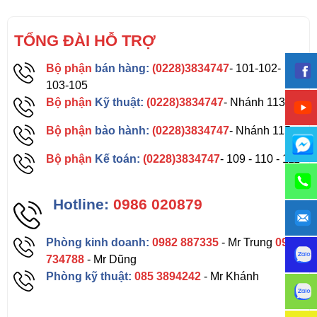
TỔNG ĐÀI HỖ TRỢ
Bộ phận
bán hàng:
(0228)3834747
- 101-102-
103-105
Bộ phận
Kỹ thuật:
(0228)3834747
- Nhánh 113
Bộ phận
bảo hành:
(0228)3834747
- Nhánh 115
Bộ phận
Kế toán:
(0228)3834747
- 109 - 110 - 111
Hotline:
0986 020879
Phòng kinh doanh:
0982 887335
- Mr Trung
0962
734788
- Mr Dũng
Phòng kỹ thuật:
085 3894242
- Mr Khánh