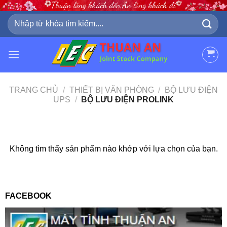
Skip
to
Tìm
kiếm:
content
TRANG CHỦ
/
THIẾT BỊ VĂN PHÒNG
/
BỘ LƯU ĐIỆN
UPS
/
BỘ LƯU ĐIỆN PROLINK
Không tìm thấy sản phẩm nào khớp với lựa chọn của bạn.
FACEBOOK