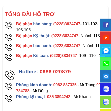
TỔNG ĐÀI HỖ TRỢ
Bộ phận
bán hàng:
(0228)3834747
- 101-102-
103-105
Bộ phận
Kỹ thuật:
(0228)3834747
- Nhánh 113
Bộ phận
bảo hành:
(0228)3834747
- Nhánh 115
Bộ phận
Kế toán:
(0228)3834747
- 109 - 110 - 111
Hotline:
0986 020879
Phòng kinh doanh:
0982 887335
- Mr Trung
0962
734788
- Mr Dũng
Phòng kỹ thuật:
085 3894242
- Mr Khánh