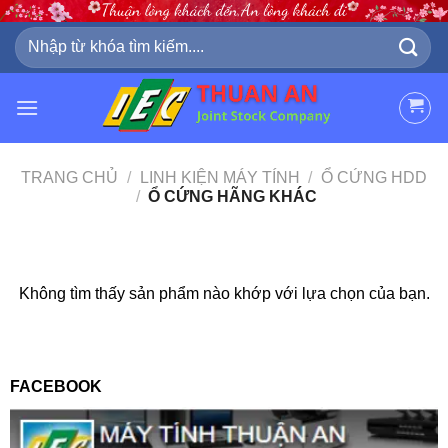
Skip
to
Tìm
kiếm:
content
TRANG CHỦ
/
LINH KIỆN MÁY TÍNH
/
Ổ CỨNG HDD
/
Ổ CỨNG HÃNG KHÁC
Không tìm thấy sản phẩm nào khớp với lựa chọn của bạn.
FACEBOOK