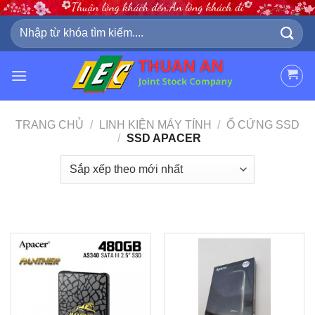
Skip
to
Tìm
kiếm:
content
TRANG CHỦ
/
LINH KIỆN MÁY TÍNH
/
Ổ CỨNG SSD
/
SSD APACER