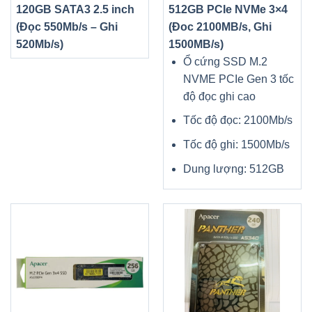
120GB SATA3 2.5 inch
512GB PCIe NVMe 3×4
(Đọc 550Mb/s – Ghi
(Đoc 2100MB/s, Ghi
520Mb/s)
1500MB/s)
Ổ cứng SSD M.2
NVME PCIe Gen 3 tốc
độ đọc ghi cao
Tốc độ đọc: 2100Mb/s
Tốc độ ghi: 1500Mb/s
Dung lượng: 512GB