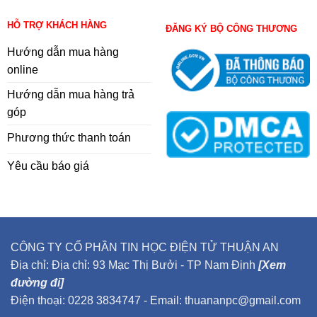
HỖ TRỢ KHÁCH HÀNG
ĐĂNG KÝ BỘ CÔNG THƯƠNG
Hướng dẫn mua hàng
online
Hướng dẫn mua hàng trả
góp
Phương thức thanh toán
Yêu cầu báo giá
CÔNG TY CỔ PHẦN TIN HỌC ĐIỆN TỬ THUẬN AN
Địa chỉ: Địa chỉ: 93 Mạc Thị Bưởi - TP Nam Định
[Xem
đường đi]
Điện thoại: 0228 3834747 - Email: thuananpc@gmail.com