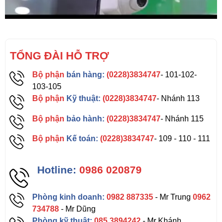
TỔNG ĐÀI HỖ TRỢ
Bộ phận
bán hàng:
(0228)3834747
- 101-102-
103-105
Bộ phận
Kỹ thuật:
(0228)3834747
- Nhánh 113
Bộ phận
bảo hành:
(0228)3834747
- Nhánh 115
Bộ phận
Kế toán:
(0228)3834747
- 109 - 110 - 111
Hotline:
0986 020879
Phòng kinh doanh:
0982 887335
- Mr Trung
0962
734788
- Mr Dũng
Phòng kỹ thuật:
085 3894242
- Mr Khánh