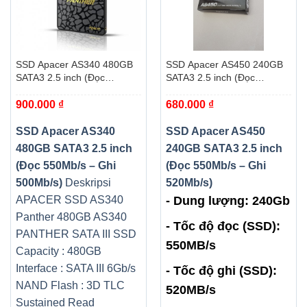
SSD Apacer AS340 480GB
SSD Apacer AS450 240GB
SATA3 2.5 inch (Đọc
SATA3 2.5 inch (Đọc
550Mb/s – Ghi 500Mb/s)
550Mb/s – Ghi 520Mb/s)
900.000
₫
680.000
₫
SSD Apacer AS340
SSD Apacer AS450
480GB SATA3 2.5 inch
240GB SATA3 2.5 inch
(Đọc 550Mb/s – Ghi
(Đọc 550Mb/s – Ghi
500Mb/s)
Deskripsi
520Mb/s)
APACER SSD AS340
- Dung lượng: 240Gb
Panther 480GB AS340
- Tốc độ đọc (SSD):
PANTHER SATA III SSD
550MB/s
Capacity : 480GB
Interface : SATA III 6Gb/s
- Tốc độ ghi (SSD):
NAND Flash : 3D TLC
520MB/s
Sustained Read