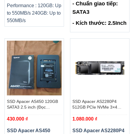
- Chuẩn giao tiếp:
Performance : 120GB: Up
SATA3
to 550MB/s 240GB: Up to
550MB/s
- Kích thước: 2.5Inch
SSD Apacer AS450 120GB
SSD Apacer AS2280P4
SATA3 2.5 inch (Đọc
512GB PCIe NVMe 3×4
550Mb/s – Ghi 520Mb/s)
(Đoc 2100MB/s, Ghi
430.000
₫
1.080.000
₫
1500MB/s)
SSD Apacer AS450
SSD Apacer AS2280P4