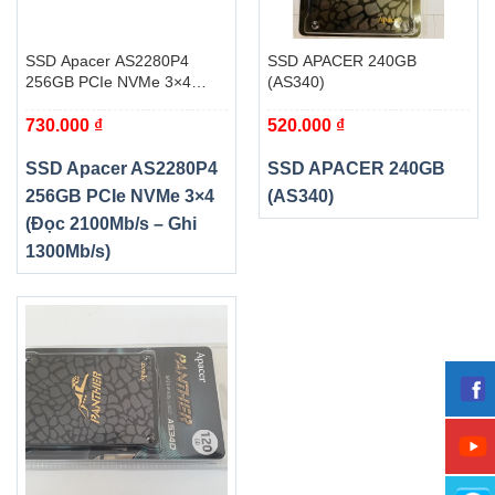
SSD Apacer AS2280P4
SSD APACER 240GB
256GB PCIe NVMe 3×4
(AS340)
(Đọc 2100Mb/s – Ghi
730.000
₫
520.000
₫
1300Mb/s)
SSD Apacer AS2280P4
SSD APACER 240GB
256GB PCIe NVMe 3×4
(AS340)
(Đọc 2100Mb/s – Ghi
1300Mb/s)