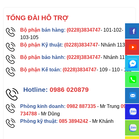
TỔNG ĐÀI HỖ TRỢ
Bộ phận
bán hàng:
(0228)3834747
- 101-102-
103-105
Bộ phận
Kỹ thuật:
(0228)3834747
- Nhánh 113
Bộ phận
bảo hành:
(0228)3834747
- Nhánh 115
Bộ phận
Kế toán:
(0228)3834747
- 109 - 110 - 111
Hotline:
0986 020879
Phòng kinh doanh:
0982 887335
- Mr Trung
0962
734788
- Mr Dũng
Phòng kỹ thuật:
085 3894242
- Mr Khánh