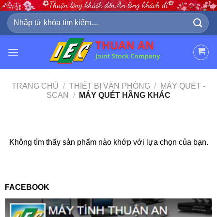
Skip
to
Tìm
kiếm:
content
TRANG CHỦ
/
THIẾT BỊ VĂN PHÒNG
/
MÁY QUÉT -
SCAN
/
MÁY QUÉT HÃNG KHÁC
Không tìm thấy sản phẩm nào khớp với lựa chọn của bạn.
FACEBOOK