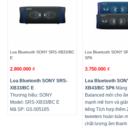
+
+
Loa Bluetooth SONY SRS-XB33/BC
Loa Bluetooth SONY S
E
SP6
2.800.000
₫
3.750.000
₫
Loa Bluetooth SONY SRS-
Loa Bluetooth SON
XB33/BC E
XB43/BC SP6
Màng 
Thương hiệu: SONY
Balanced mới cho â
Model: SRS-XB33/BC E
mạnh mẽ hơn và gi
Mã SP: GS.005165
tiếng Tích hợp thêm 
tweeters hoàn toàn 
chât lượng âm thanh 