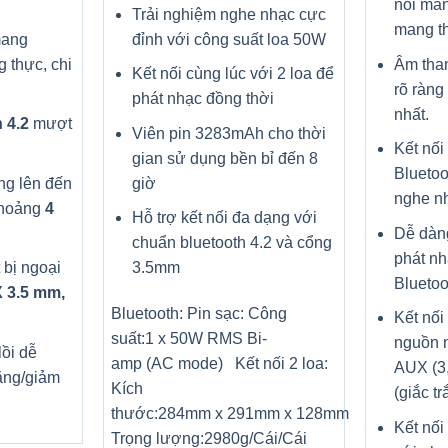
nổi man
Trải nghiệm nghe nhạc cực
mang t
ang
đỉnh với công suất loa 50W
 thực, chi
Âm than
Kết nối cùng lúc với 2 loa để
rõ ràng
phát nhạc đồng thời
nhất.
 4.2
mượt
Viên pin 3283mAh cho thời
Kết nối
gian sử dụng bền bỉ đến 8
Bluetoo
ng lên đến
giờ
nghe n
khoảng
4
Hỗ trợ kết nối đa dạng với
Dễ dàng
chuẩn bluetooth 4.2 và cổng
phát nh
t bị ngoại
3.5mm
Bluetoo
 3.5 mm,
Bluetooth:
Pin sạc:
Công
Kết nối
suất:
1 x 50W RMS Bi-
nguồn 
lồi dễ
amp (AC mode)
Kết nối 2 loa:
AUX (3
ăng/giảm
Kích
(giắc tr
thước:
284mm x 291mm x 128mm
Kết nối 
Trọng lượng:
2980g/Cái/Cái