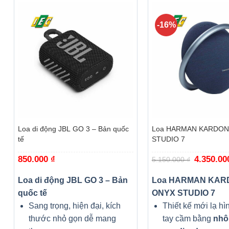
-16%
+
+
Loa di động JBL GO 3 – Bản quốc
Loa HARMAN KARDON
tế
STUDIO 7
850.000
₫
Giá
4.350.0
5.150.000
₫
gốc
là:
5.150.000 
Loa di động JBL GO 3 – Bản
Loa HARMAN KAR
quốc tế
ONYX STUDIO 7
Sang trọng, hiện đại, kích
Thiết kế mới lạ hìn
thước nhỏ gọn dễ mang
tay cầm bằng
nh