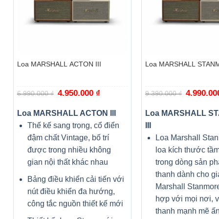
+
+
Loa MARSHALL ACTON III
Loa MARSHALL STANM
Giá
4.950.000
₫
Giá
Giá
4.990.0
6.990.000
₫
9.390.000
₫
gốc
hiện
gốc
là:
tại
là:
6.990.000 ₫.
là:
9.390.000 
Loa MARSHALL ACTON III
Loa MARSHALL S
4.950.000 ₫.
Thế kế sang trọng, cổ điển
III
đậm chất Vintage, bố trí
Loa Marshall Stan
được trong nhiều không
loa kích thước tầm
gian nội thất khác nhau
trong dòng sản p
thanh dành cho gi
Bảng điều khiển cải tiến với
Marshall Stanmor
nút điều khiển đa hướng,
hợp với mọi nơi, 
công tắc nguồn thiết kế mới
thanh mạnh mẽ ấn