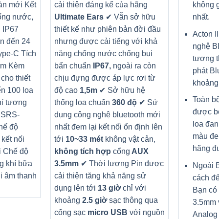
àn mới Kết
cải thiện đáng kể của hãng
không g
ống nước,
Ultimate Ears
✔ Vẫn sở hữu
nhất.
 IP67
thiết kế như phiên bản đời đầu
Acton I
ên đến 24
nhưng được cải tiếng với khả
nghệ Bl
ype-C Tích
năng chống nước chống bụi
tương t
mm Kèm
bẩn chuẩn
IP67,
ngoài ra còn
phát Bl
cho thiết
chịu đựng được áp lực rơi từ
khoảng 
ến 100 loa
độ cao
1,5m
✔ Sở hữu hệ
Toàn bộ
hỉ tương
thống loa chuẩn
360 độ
✔ Sử
được bọ
, SRS-
dụng công nghệ bluetooth mới
loa đan
hế độ
nhất đem lại kết nối ổn định lên
màu đen
kết nối
tới
10~33 mét
không vật cản,
hãng đư
i Chế độ
không tích hợp
cổng
AUX
g khí bữa
3.5mm
✔ Thời lượng Pin được
Ngoài B
ới âm thanh
cải thiện tăng khả năng sử
cách để 
dụng lên tới
13 giờ
chỉ với
Bạn có 
khoảng
2.5 giờ
sạc thông qua
3.5mm 
cổng sạc
micro USB
với nguồn
Analog 