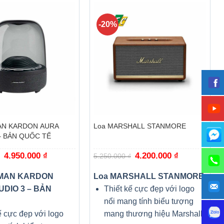
-20%
+
AN KARDON AURA
Loa MARSHALL STANMORE
– BẢN QUỐC TẾ
Giá
4.950.000
₫
Giá
Giá
4.200.000
₫
Giá
5.250.000
₫
gốc
hiện
gốc
hiện
là:
tại
là:
tại
6.300.000 ₫.
là:
5.250.000 ₫.
là:
MAN KARDON
Loa MARSHALL STANMORE
4.950.000 ₫.
4.200.000 ₫.
DIO 3 – BẢN
Thiết kế cực đẹp với logo
nổi mang tính biểu tượng
ế cực đẹp với logo
mang thương hiệu Marshall