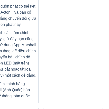
guồn phát có thể kết
 Acton II và bạn có
dàng chuyển đổi giữa
ồn phát này
nh các núm chỉnh
y, giờ đây bạn cũng
sử dụng App Marshall
ện thoại để điều chỉnh
yển bài, chỉnh độ
n LED (mặt trên)
ư bật hoặc tắt loa
y) một cách dễ dàng.
ẩm chính hãng
l (Anh Quốc) bảo
 tháng toàn quốc