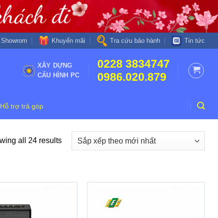
Khuyến mãi
Showrom
Tra cứu bảo hành
Tin tức
0228 3834747
XÂY DỰNG
0986.020.879
CẤU HÌNH PC
Hỗ trợ trả góp
ing all 24 results