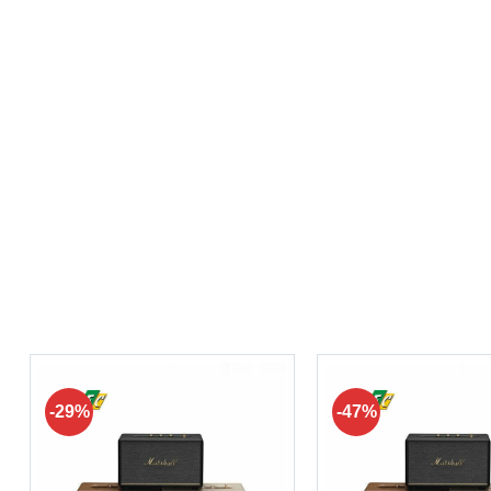
-29%
-47%