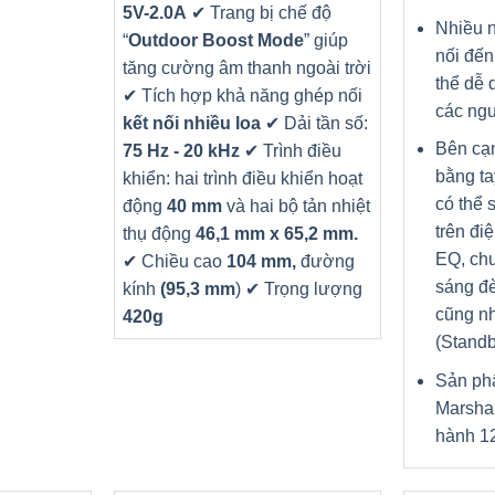
5V-2.0A
✔ Trang bị chế độ
Nhiều n
“
Outdoor Boost Mode
” giúp
nối đến
tăng cường âm thanh ngoài trời
thể dễ 
✔ Tích hợp khả năng ghép nối
các ngu
kết nối nhiều loa
✔ Dải tần số:
Bên cạ
75 Hz - 20 kHz
✔ Trình điều
bằng ta
khiển: hai trình điều khiển hoạt
có thể 
động
40 mm
và hai bộ tản nhiệt
trên đi
thụ động
46,1 mm x 65,2 mm.
EQ, chu
✔ Chiều cao
104 mm,
đường
sáng đè
kính
(95,3 mm
)
✔ Trọng lượng
cũng nh
420g
(Standb
Sản ph
Marshal
hành 12