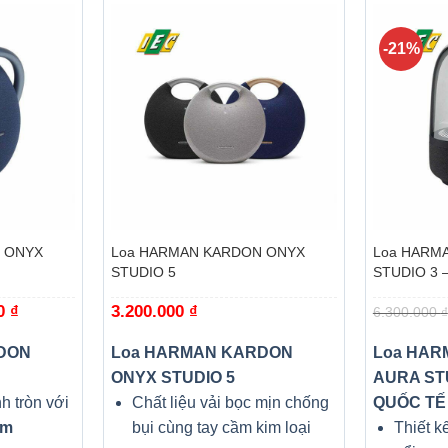
-21%
+
+
 ONYX
Loa HARMAN KARDON ONYX
Loa HARM
STUDIO 5
STUDIO 3 
00
₫
Giá
3.200.000
₫
6.300.000
₫
hiện
tại
₫.
là:
DON
Loa HARMAN KARDON
Loa HAR
4.350.000 ₫.
ONYX STUDIO 5
AURA STU
h tròn với
Chất liệu vải bọc mịn chống
QUỐC TẾ
ôm
bụi cùng tay cầm kim loại
Thiết k