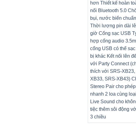
hơn Thiết kế hoàn to
nối Bluetooth 5.0 Ch
bụi, nước biển chuẩn
Thời lượng pin dài l
giờ Cổng sạc USB T
hợp cổng audio 3.5
cổng USB có thể sạc 
bị khác Kết nối lên đ
với Party Connect (c
thích với SRS-XB23
XB33, SRS-XB43) C
Stereo Pair cho phép 
nhanh 2 loa cùng loạ
Live Sound cho khôn
tiệc thêm sôi động v
3 chiều