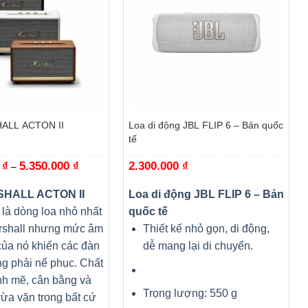
+
ALL ACTON II
Loa di động JBL FLIP 6 – Bản quốc
tế
0
₫
5.350.000
₫
Khoảng
2.300.000
₫
–
giá:
từ
3.480.000 ₫
SHALL ACTON II
Loa di động JBL FLIP 6 – Bản
đến
I là dòng loa nhỏ nhất
quốc tế
5.350.000 ₫
rshall nhưng mức âm
Thiết kế nhỏ gọn, di động,
ủa nó khiến các đàn
dễ mang lại di chuyển.
g phải nể phục. Chất
h mẽ, cân bằng và
Trọng lượng: 550 g
vừa vặn trong bất cứ