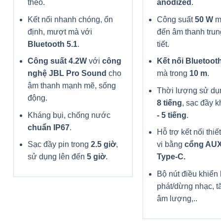
theo.
anodized
.
Kết nối nhanh chóng, ổn
Công suất
50 W
m
định, mượt mà với
đến âm thanh trung
Bluetooth 5.1
.
tiết.
Công suất 4.2W
với
công
Kết nối Bluetooth
nghệ JBL Pro Sound
cho
mà trong
10 m
.
âm thanh mạnh mẽ, sống
Thời lượng sử dụ
động.
8 tiếng
, sạc đầy 
Kháng bụi, chống nước
- 5 tiếng
.
chuẩn IP67
.
Hỗ trợ kết nối thiế
Sạc đầy pin trong
2.5 giờ
,
vi bằng
cổng AUX
sử dụng lên đến
5 giờ
.
Type-C.
Bộ nút điều khiển 
phát/dừng nhạc, t
âm lượng,..