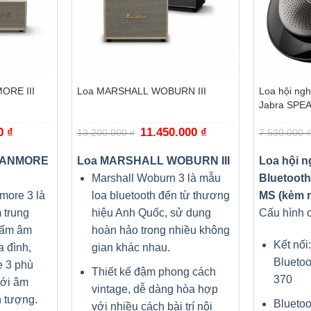
+
+
ORE III
Loa MARSHALL WOBURN III
Loa hội ngh
Jabra SPEA
00
₫
Giá
Giá
11.450.000
₫
Giá
13.200.000
₫
7.530.000
₫
hiện
gốc
hiện
tại
là:
tại
₫.
là:
13.200.000 ₫.
là:
TANMORE
Loa MARSHALL WOBURN III
Loa hội n
4.990.000 ₫.
11.450.000 ₫.
Marshall Woburn 3 là mẫu
Bluetoot
more 3 là
loa bluetooth đến từ thương
MS (kèm 
 trung
hiệu Anh Quốc, sử dụng
Cấu hình 
hẩm âm
hoàn hảo trong nhiều không
Kết nối
a đình,
gian khác nhau.
Bluetoo
e 3 phù
Thiết kế đậm phong cách
370
với âm
vintage, dễ dàng hòa hợp
 tượng.
Bluetoo
với nhiều cách bài trí nội