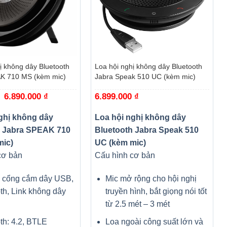
+
ị không dây Bluetooth
Loa hội nghị không dây Bluetooth
K 710 MS (kèm mic)
Jabra Speak 510 UC (kèm mic)
Giá
6.890.000
₫
Giá
6.899.000
₫
gốc
hiện
là:
tại
7.530.000 ₫.
là:
ghị không dây
Loa hội nghị không dây
6.890.000 ₫.
h Jabra SPEAK 710
Bluetooth Jabra Speak 510
mic)
UC (kèm mic)
cơ bản
Cấu hình cơ bản
: cổng cắm dây USB,
Mic mở rộng cho hội nghị
th, Link không dây
truyền hình, bắt giọng nói tốt
từ 2.5 mét – 3 mét
th: 4.2, BTLE
Loa ngoài công suất lớn và