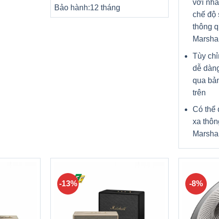
với nh
Bảo hành:
12 tháng
chế độ 
thông 
Marshal
Tùy chỉ
dễ dàng
qua bản
trên
Có thể 
xa thô
Marshal
-13%
-8%