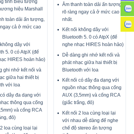
g tính biểu tượng
Âm thanh toàn dải ấn tượng,
hương hiệu Marshall
rõ ràng ngay cả ở mức cao
h toàn dải ấn tượng,
nhất.
 ngay cả ở mức cao
Kết nối không dây với
Bluetooth 5. 0 có AtpX (để
 không dây với
nghe nhạc HIRES hoàn hảo)
th 5. 0 có AtpX (để
Dễ dàng ghi nhớ kết nối và
hạc HIRES hoàn hảo)
phát nhạc giữa hai thiết bị
 ghi nhớ kết nối và
Bluetooth với loa
ạc giữa hai thiết bị
Kết nối có dây đa dạng với
th với loa
nguồn nhạc thông qua cổng
 có dây đa dạng với
AUX (3,5mm) và cổng RCA
nhạc thông qua cổng
(giắc trắng, đỏ)
,5mm) và cổng RCA
Kết nối 2 loa cùng loại lại
ắng, đỏ)
với nhau dễ dàng để nghe
2 loa cùng loại lại
chế độ stereo ấn tượng