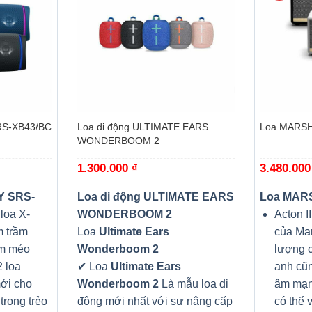
+
+
RS-XB43/BC
Loa di động ULTIMATE EARS
Loa MARSH
WONDERBOOM 2
1.300.000
₫
3.480.00
Y SRS-
Loa di động ULTIMATE EARS
Loa MAR
loa X-
WONDERBOOM 2
Acton I
m trầm
Loa
Ultimate Ears
của Ma
ảm méo
Wonderboom 2
lượng c
2 loa
✔ Loa
Ultimate Ears
anh cũn
mới cho
Wonderboom 2
Là mẫu loa di
âm mạn
trong trẻo
động mới nhất với sự nâng cấp
có thể 