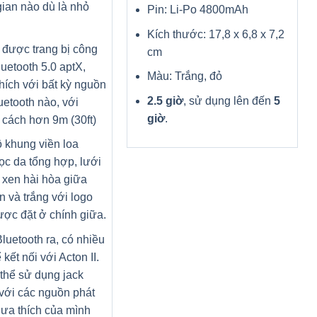
ian nào dù là nhỏ
Pin: Li-Po 4800mAh
Kích thước: 17,8 x 6,8 x 7,2
I được trang bị công
cm
uetooth 5.0 aptX,
Màu: Trắng, đỏ
hích với bất kỳ nguồn
2.5 giờ
, sử dụng lên đến
5
uetooth nào, với
giờ
.
cách hơn 9m (30ft)
 khung viền loa
c da tổng hợp, lưới
 xen hài hòa giữa
 và trắng với logo
ợc đặt ở chính giữa.
luetooth ra, có nhiều
kết nối với Acton II.
thể sử dụng jack
với các nguồn phát
ưa thích của mình