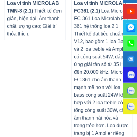
Loa vi tính MICROLAB
Loa vi tính MICROLAB
TMN-8 (2.1)
Thiết kế đơn
FC361 (2.1)
Loa Microlab
giản, hiện đại;
Âm thanh
FC-361 Loa Microlab FC-
chất lượng cao;
Giải trí
361 hệ thống loa 2.1
thỏa thích;
Thiết kế đạt tiêu chuẩn
V12, bao gồm 1 loa Bass
và 2 loa treble và Amplier
có công suất 54W, đáp
ứng giải tần số từ 35 Hz
đến 20.000 kHz. Microlab
FC-361 cho âm thanh
mạnh mẽ hơn với loa
bass công suất 24W kết
hợp với 2 loa treble có
tổng công suất 30W, cho
âm thanh hài hòa và
trong trẻo hơn. Loa được
trang bị 1 Amplier riêng