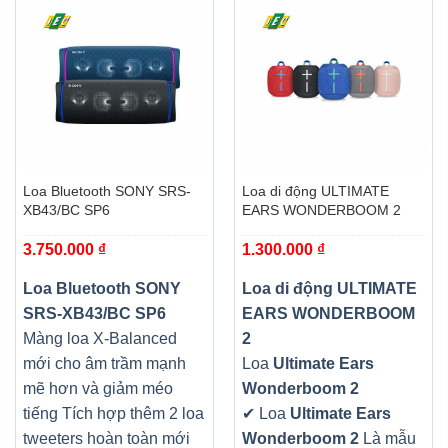
Loa Bluetooth SONY SRS-
Loa di động ULTIMATE
XB43/BC SP6
EARS WONDERBOOM 2
3.750.000
₫
1.300.000
₫
Loa Bluetooth SONY
Loa di động ULTIMATE
SRS-XB43/BC SP6
EARS WONDERBOOM
Màng loa X-Balanced
2
mới cho âm trầm mạnh
Loa
Ultimate Ears
mẽ hơn và giảm méo
Wonderboom 2
tiếng Tích hợp thêm 2 loa
✔ Loa
Ultimate Ears
tweeters hoàn toàn mới
Wonderboom 2
Là mẫu