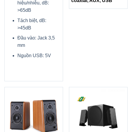
coaxial, AUX, USB
hiệu/nhiễu, dB:
>65dB
Tách biệt, dB:
>45dB
Đầu vào: Jack 3,5
mm
Nguồn USB: 5V