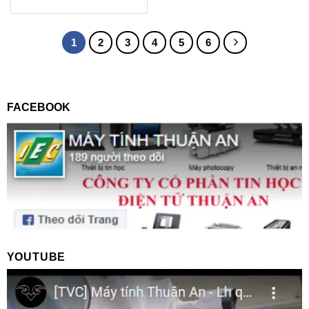
1
2
3
4
5
6
FACEBOOK
YOUTUBE