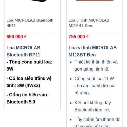
Loa MICROLAB Bluetooth
Loa vi tính MICROLAB
BP11
M118BT Đen
690.000
₫
755.000
₫
Loa MICROLAB
Loa vi tính MICROLAB
Bluetooth BP11
M118BT Đen
- Tổng công suất loa:
Thiết kế thân thiện và
8W
gọn gàng, tinh tế.
- CS loa siêu trầm/ vệ
Công suất loa 11 W
tinh: 8W (4Wx2)
cho âm thanh lớn và
rõ ràng.
- Cổng tín hiệu vào:
Bluetooth 5.0
Kết nối không dây
Bluetooth tiện lợi.
Tùy chỉnh âm thanh dễ
dàng với nút điều