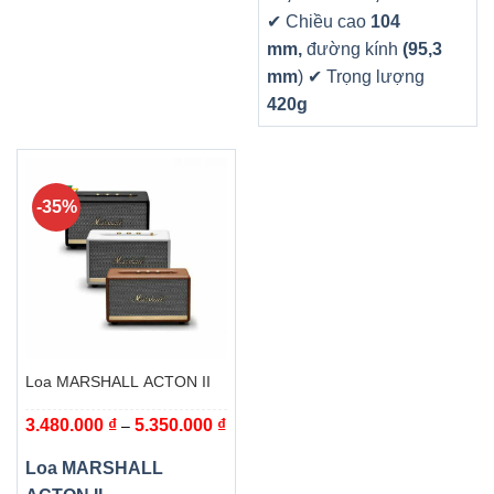
✔ Chiều cao
104
mm,
đường kính
(95,3
mm
)
✔ Trọng lượng
420g
-35%
Loa MARSHALL ACTON II
Khoảng
3.480.000
₫
5.350.000
₫
–
giá:
từ
3.480.000 ₫
Loa MARSHALL
đến
5.350.000 ₫