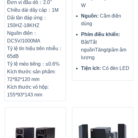
Đơn vị đầu dò：2.0''
W
Chiều dài dây cáp：1M
Nguồn:
Cắm điện
Dải tần đáp ứng：
dùng
150HZ-18KHZ
Nguồn điện：
Phím điều khiển:
DC5V/1000MA
Bật/Tắt
Tỷ lệ tín hiệu trên nhiễu：
nguồn
Tăng/giảm âm
65dB
lượng
Tỷ lệ méo tiếng：≤0.6%
Tiện ích:
Có đèn LED
Kích thước sản phẩm:
72*82*120 mm
Kích thước vỏ hộp:
155*93*143 mm