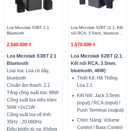
Loa Microlab X3BT 2.1
Loa Microlab X2BT (2.1, Kết
Bluetooth
nối RCA, 3.5mm, bluetooth,
46W)
2.540.000
₫
1.570.000
₫
Loa Microlab X3BT 2.1
Loa Microlab X2BT (2.1,
Bluetooth
Kết nối RCA, 3.5mm,
Loại loa: Loa có dây,
bluetooth, 46W)
bluetooth
Thiết Kế: Hệ Thống
Chuẩn âm thanh: 2.1
Loa 2.1
Tổng công suất loa: 98W
Kết Nối: Jack 3.5mm
Công suất loa siêu trầm:
(input) / RCA (input) /
56W +2x21W
Push Terminal (output)
Công suất loa vệ tinh:
Chức Năng: Volume
35Hz - 20.000Hz
Control / Bass Control
Điều khiển từ xa: Không