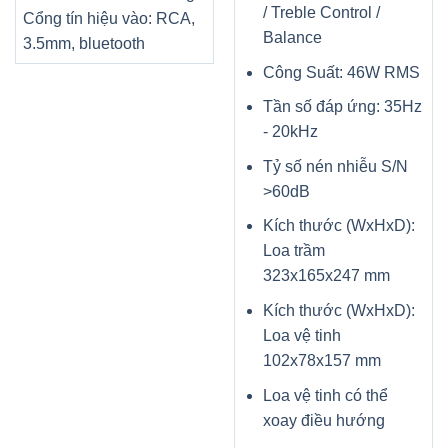
/ Treble Control /
Cổng tín hiệu vào: RCA,
Balance
3.5mm, bluetooth
Công Suất: 46W RMS
Tần số đáp ứng: 35Hz
- 20kHz
Tỷ số nén nhiễu S/N
>60dB
Kích thước (WxHxD):
Loa trầm
323x165x247 mm
Kích thước (WxHxD):
Loa vệ tinh
102x78x157 mm
Loa vệ tinh có thể
xoay điều hướng