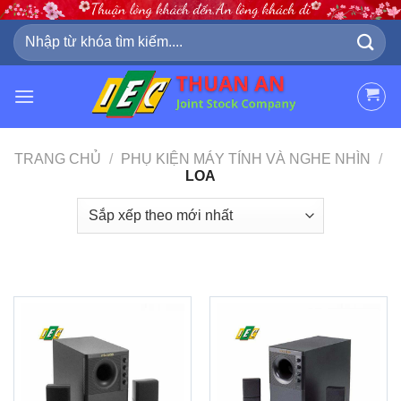
Skip
to
Tìm
kiếm:
content
TRANG CHỦ
/
PHỤ KIỆN MÁY TÍNH VÀ NGHE NHÌN
/
LOA