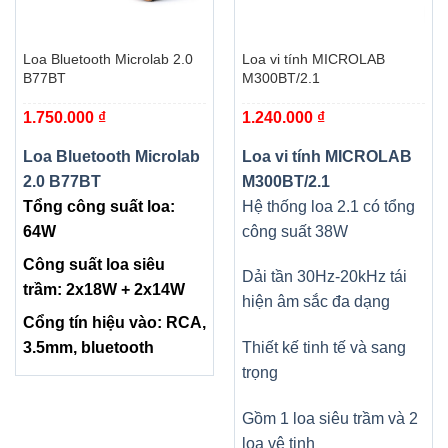
Loa Bluetooth Microlab 2.0
Loa vi tính MICROLAB
B77BT
M300BT/2.1
1.750.000
₫
1.240.000
₫
Loa Bluetooth Microlab
Loa vi tính MICROLAB
2.0 B77BT
M300BT/2.1
Tổng công suất loa:
Hệ thống loa 2.1 có tổng
64W
công suất 38W
Công suất loa siêu
Dải tần 30Hz-20kHz tái
trầm: 2x18W + 2x14W
hiện âm sắc đa dạng
Cổng tín hiệu vào: RCA,
3.5mm, bluetooth
Thiết kế tinh tế và sang
trọng
Gồm 1 loa siêu trầm và 2
loa vệ tinh