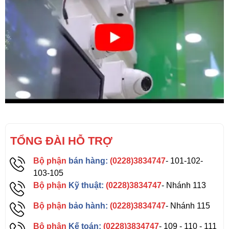
TỔNG ĐÀI HỖ TRỢ
Bộ phận
bán hàng:
(0228)3834747
- 101-102-
103-105
Bộ phận
Kỹ thuật:
(0228)3834747
- Nhánh 113
Bộ phận
bảo hành:
(0228)3834747
- Nhánh 115
Bộ phận
Kế toán:
(0228)3834747
- 109 - 110 - 111