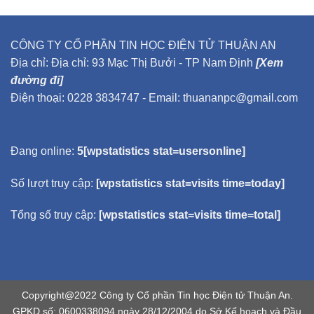
CÔNG TY CỔ PHẦN TIN HỌC ĐIỆN TỬ THUẬN AN
Địa chỉ: Địa chỉ: 93 Mạc Thị Bưởi - TP Nam Định
[Xem
đường đi]
Điện thoại: 0228 3834747 - Email: thuananpc@gmail.com
Đang online:
5[wpstatistics stat=usersonline]
Số lượt truy cập:
[wpstatistics stat=visits time=today]
Tổng số truy cập:
[wpstatistics stat=visits time=total]
Copyright@2022 Công ty Cổ phần Tin học Điện tử Thuận An.
GPKD số: 0600338094 ngày 28/12/2004 do Sở Kế hoạch và Đầu