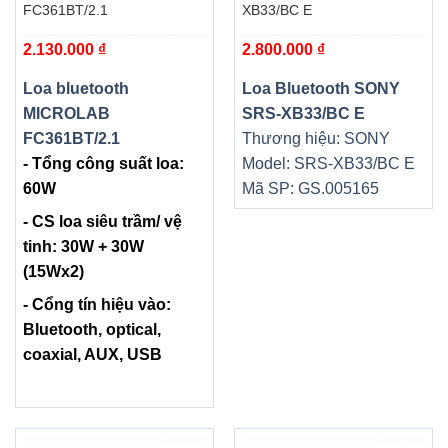
FC361BT/2.1
XB33/BC E
2.130.000
₫
2.800.000
₫
Loa bluetooth
Loa Bluetooth SONY
MICROLAB
SRS-XB33/BC E
FC361BT/2.1
Thương hiệu: SONY
- Tổng công suất loa:
Model: SRS-XB33/BC E
60W
Mã SP: GS.005165
- CS loa siêu trầm/ vệ
tinh: 30W + 30W
(15Wx2)
- Cổng tín hiệu vào:
Bluetooth, optical,
coaxial, AUX, USB