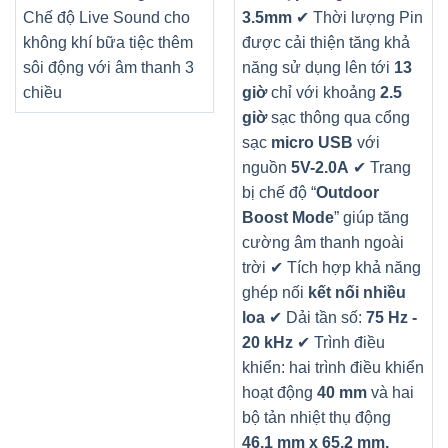
Chế độ Live Sound cho
3.5mm
✔ Thời lượng Pin
không khí bữa tiệc thêm
được cải thiện tăng khả
sôi động với âm thanh 3
năng sử dụng lên tới
13
chiều
giờ
chỉ với khoảng
2.5
giờ
sạc thông qua cổng
sạc
micro USB
với
nguồn
5V-2.0A
✔ Trang
bị chế độ “
Outdoor
Boost Mode
” giúp tăng
cường âm thanh ngoài
trời
✔ Tích hợp khả năng
ghép nối
kết nối nhiều
loa
✔ Dải tần số:
75 Hz -
20 kHz
✔ Trình điều
khiển: hai trình điều khiển
hoạt động
40 mm
và hai
bộ tản nhiệt thụ động
46,1 mm x 65,2 mm.