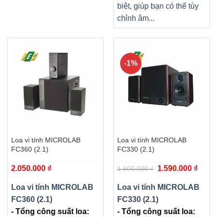
biệt, giúp bạn có thể tùy
chỉnh âm...
-1%
Loa vi tính MICROLAB
Loa vi tính MICROLAB
FC360 (2.1)
FC330 (2.1)
Giá
Giá
2.050.000
₫
1.590.000
₫
1.600.000
₫
gốc
hiện
là:
tại
1.600.000 ₫.
là:
Loa vi tính MICROLAB
Loa vi tính MICROLAB
1.590.
FC360 (2.1)
FC330 (2.1)
- Tổng công suất loa:
- Tổng công suất loa: