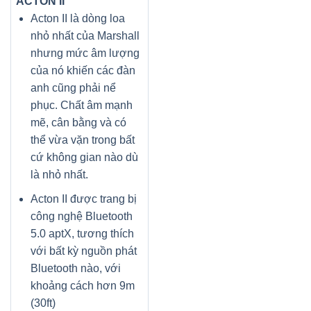
ACTON II
Acton II là dòng loa
nhỏ nhất của Marshall
nhưng mức âm lượng
của nó khiến các đàn
anh cũng phải nể
phục. Chất âm mạnh
mẽ, cân bằng và có
thể vừa vặn trong bất
cứ không gian nào dù
là nhỏ nhất.
Acton II được trang bị
công nghệ Bluetooth
5.0 aptX, tương thích
với bất kỳ nguồn phát
Bluetooth nào, với
khoảng cách hơn 9m
(30ft)