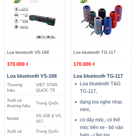
Loa bluetooth VS-168
Loa bluetooth TG-117
370.000
₫
170.000
₫
Loa bluetooth VS-168
Loa bluetooth TG-117
Loa bluetooth T&G
Thương
VIET STAR
hiệu
QUOC TE
TG-117,
Xuất xứ
dạng loa nghe nhạc
Trung Quốc
thương hiệu
mini,
VS-168 & VS-
Model
có dây móc, có thể
167,
móc trên xe - bỏ vào
Xuất xứ
Trung Quốc
balo - cầm tay,