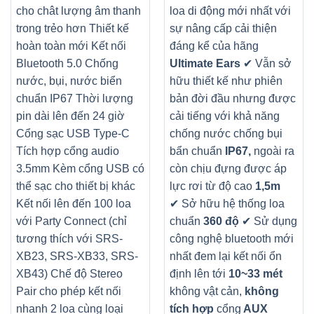
cho chât lượng âm thanh
loa di động mới nhất với
trong trẻo hơn Thiết kế
sự nâng cấp cải thiện
hoàn toàn mới Kết nối
đáng kể của hãng
Bluetooth 5.0 Chống
Ultimate Ears
✔ Vẫn sở
nước, bụi, nước biển
hữu thiết kế như phiên
chuẩn IP67 Thời lượng
bản đời đầu nhưng được
pin dài lên đến 24 giờ
cải tiếng với khả năng
Cổng sạc USB Type-C
chống nước chống bụi
Tích hợp cổng audio
bẩn chuẩn
IP67,
ngoài ra
3.5mm Kèm cổng USB có
còn chịu đựng được áp
thể sạc cho thiết bị khác
lực rơi từ độ cao
1,5m
Kết nối lên đến 100 loa
✔ Sở hữu hệ thống loa
với Party Connect (chỉ
chuẩn
360 độ
✔ Sử dụng
tương thích với SRS-
công nghệ bluetooth mới
XB23, SRS-XB33, SRS-
nhất đem lại kết nối ổn
XB43) Chế độ Stereo
định lên tới
10~33 mét
Pair cho phép kết nối
không vật cản,
không
nhanh 2 loa cùng loại
tích hợp
cổng
AUX