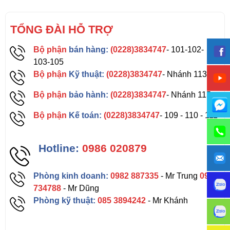
TỔNG ĐÀI HỖ TRỢ
Bộ phận
bán hàng:
(0228)3834747
- 101-102-
103-105
Bộ phận
Kỹ thuật:
(0228)3834747
- Nhánh 113
Bộ phận
bảo hành:
(0228)3834747
- Nhánh 115
Bộ phận
Kế toán:
(0228)3834747
- 109 - 110 - 111
Hotline:
0986 020879
Phòng kinh doanh:
0982 887335
- Mr Trung
0962
734788
- Mr Dũng
Phòng kỹ thuật:
085 3894242
- Mr Khánh