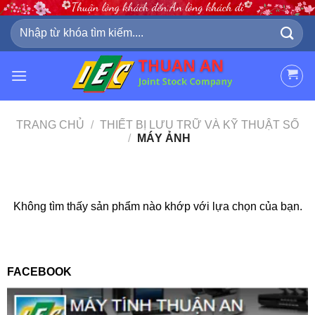
Skip
to
Tìm
kiếm:
content
TRANG CHỦ
/
THIẾT BỊ LƯU TRỮ VÀ KỸ THUẬT SỐ
/
MÁY ẢNH
Không tìm thấy sản phẩm nào khớp với lựa chọn của bạn.
FACEBOOK