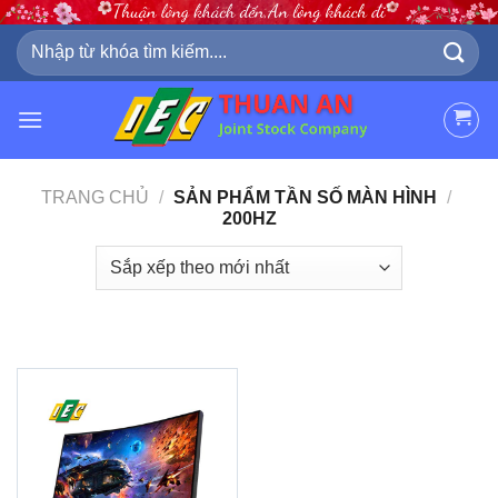
Skip
to
Tìm
kiếm:
content
TRANG CHỦ
/
SẢN PHẨM TẦN SỐ MÀN HÌNH
/
200HZ