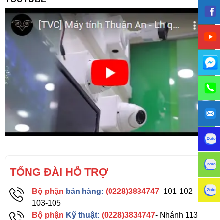
TỔNG ĐÀI HỖ TRỢ
Bộ phận
bán hàng:
(0228)3834747
- 101-102-
103-105
Bộ phận
Kỹ thuật:
(0228)3834747
- Nhánh 113