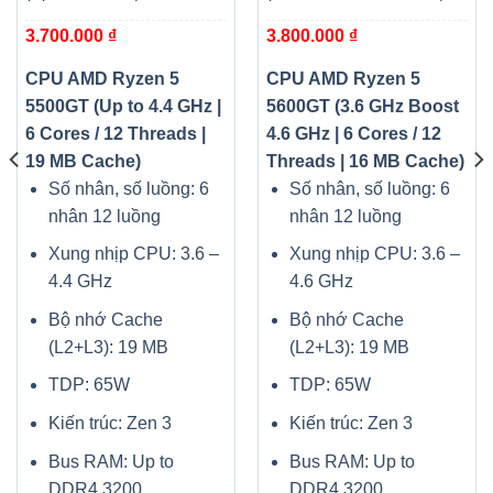
12 Threads | 19 MB Cache)
Cores / 12 Threads | 16 MB
3.700.000
₫
3.800.000
₫
Cache)
CPU AMD Ryzen 5
CPU AMD Ryzen 5
0.000 ₫.
5500GT (Up to 4.4 GHz |
5600GT (3.6 GHz Boost
6 Cores / 12 Threads |
4.6 GHz | 6 Cores / 12
19 MB Cache)
Threads | 16 MB Cache)
Số nhân, số luồng: 6
Số nhân, số luồng: 6
nhân 12 luồng
nhân 12 luồng
Xung nhịp CPU: 3.6 –
Xung nhịp CPU: 3.6 –
4.4 GHz
4.6 GHz
Bộ nhớ Cache
Bộ nhớ Cache
(L2+L3): 19 MB
(L2+L3): 19 MB
TDP: 65W
TDP: 65W
Kiến trúc: Zen 3
Kiến trúc: Zen 3
Bus RAM: Up to
Bus RAM: Up to
DDR4 3200
DDR4 3200