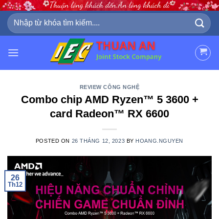
Skip
to
Tìm
kiếm:
content
REVIEW CÔNG NGHỆ
Combo chip AMD Ryzen™ 5 3600 +
card Radeon™ RX 6600
POSTED ON
26 THÁNG 12, 2023
BY
HOANG.NGUYEN
26
Th12