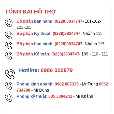
TỔNG ĐÀI HỖ TRỢ
Bộ phận
bán hàng:
(0228)3834747
- 101-102-
103-105
Bộ phận
Kỹ thuật:
(0228)3834747
- Nhánh 113
Bộ phận
bảo hành:
(0228)3834747
- Nhánh 115
Bộ phận
Kế toán:
(0228)3834747
- 109 - 110 - 111
Hotline:
0986 020879
Phòng kinh doanh:
0982 887335
- Mr Trung
0962
734788
- Mr Dũng
Phòng kỹ thuật:
085 3894242
- Mr Khánh