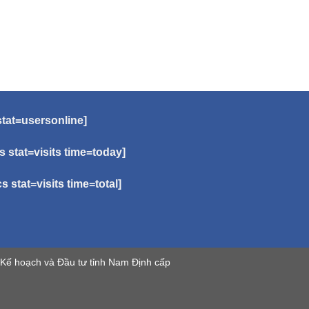
stat=usersonline]
cs stat=visits time=today]
cs stat=visits time=total]
Kế hoạch và Đầu tư tỉnh Nam Định cấp