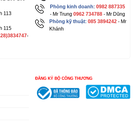
Phòng kinh doanh:
0982 887335
h 113
- Mr Trung
0962 734788
- Mr Dũng
Phòng kỹ thuật:
085 3894242
- Mr
h 115
Khánh
228)3834747
-
ĐĂNG KÝ BỘ CÔNG THƯƠNG