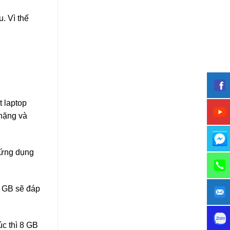
. Vì thế
t laptop
 nặng và
 ứng dụng
8 GB sẽ đáp
úc thì 8 GB