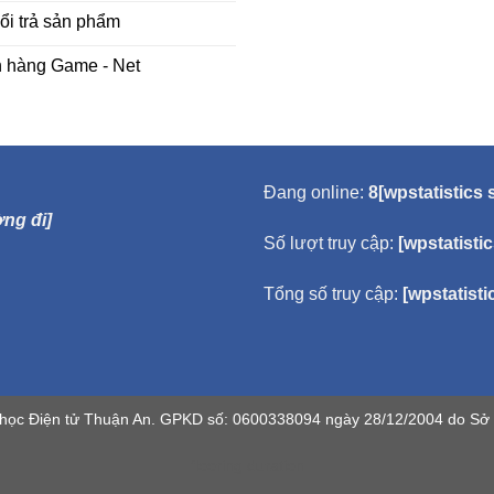
ổi trả sản phẩm
h hàng Game - Net
Đang online:
8[wpstatistics 
ng đi]
Số lượt truy cập:
[wpstatisti
Tổng số truy cập:
[wpstatisti
học Điện tử Thuận An. GPKD số: 0600338094 ngày 28/12/2004 do Sở 
flooring duration