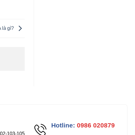
 là gì?
Hotline:
0986 020879
102-103-105