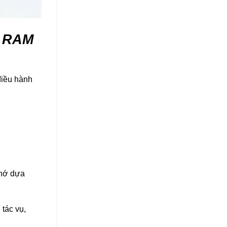
ố RAM
điều hành
nhớ dựa
tác vụ,