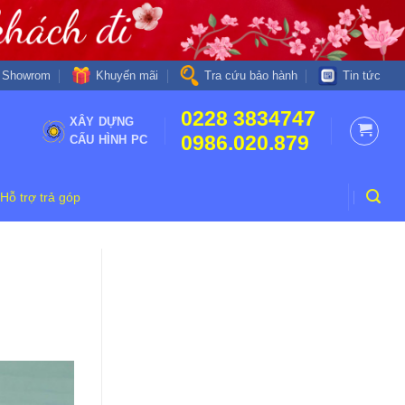
Khuyến mãi
Showrom
Tra cứu bảo hành
Tin tức
0228 3834747
XÂY DỰNG
0986.020.879
CẤU HÌNH PC
Hỗ trợ trả góp