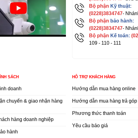
Bộ phận
Kỹ thuật:
(0228)3834747
- Nhán
Bộ phận
bảo hành:
(0228)3834747
- Nhán
Bộ phận
Kế toán:
(0
109 - 110 - 111
HÍNH SÁCH
HỖ TRỢ KHÁCH HÀNG
inh doanh
Hướng dẫn mua hàng online
ận chuyển & giao nhận hàng
Hướng dẫn mua hàng trả góp
Phương thức thanh toán
khách hàng doanh nghiệp
Yêu cầu báo giá
bảo hành