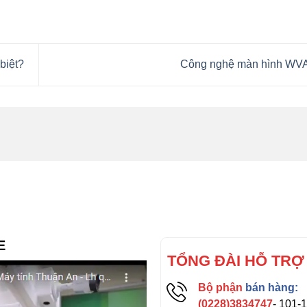
biệt?
Công nghệ màn hình WVA
E
TỔNG ĐÀI HỖ TRỢ
Bộ phận
bán hàng:
(0228)3834747
- 101-