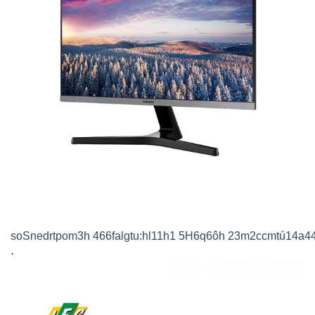
s
o
S
n
e
d
r
t
p
o
m
3
h
4
6
6
f
a
l
g
t
u
:
h
l
1
1
h
1
5
H
6
q
6
ô
h
2
3
m
2
c
c
m
t
ú
1
4
a
4
·