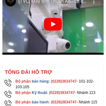
TỔNG ĐÀI HỖ TRỢ
Bộ phận
bán hàng:
(0228)3834747
- 101-102-
103-105
Bộ phận
Kỹ thuật:
(0228)3834747
- Nhánh 113
Bộ phận
bảo hành:
(0228)3834747
- Nhánh 115