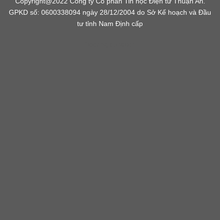
Copyright@2022 Công ty Cổ phần Tin học Điện tử Thuận An.
GPKD số: 0600338094 ngày 28/12/2004 do Sở Kế hoạch và Đầu
tư tỉnh Nam Định cấp
flooring duration