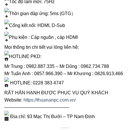
Tốc độ làm mới: 75Hz
Thời gian đáp ứng: 5ms (GTG）
Cổng kết nối: HDMI, D-Sub
Phụ kiện : Cáp nguồn , cáp HDMI
Mọi thông tin chi tiết vui lòng liên hệ:
HOTLINE PKD:
Mr Trung : 0982.887.335 – Mr Dũng : 0962.734.788
Mr Tuấn Anh : 0857.966.390 – Mr Khương : 0826.913.466
HOTLINE: 0228 383 4747
RẤT HÂN HẠNH ĐƯỢC PHỤC VỤ QUÝ KHÁCH
Website:
https://thuananpc.com.vn/
——————————————
Địa chỉ: 93 Mạc Thị Bưởi – TP Nam Định