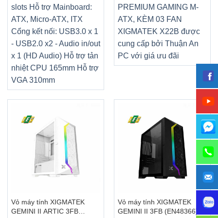
slots Hỗ trợ Mainboard:
PREMIUM GAMING M-
ATX, Micro-ATX, ITX
ATX, KÈM 03 FAN
Cổng kết nối: USB3.0 x 1
XIGMATEK X22B được
- USB2.0 x2 - Audio in/out
cung cấp bởi Thuận An
x 1 (HD Audio) Hỗ trợ tản
PC với giá ưu đãi
nhiệt CPU 165mm Hỗ trợ
VGA 310mm
Vỏ máy tính XIGMATEK
Vỏ máy tính XIGMATEK
GEMINI II ARTIC 3FB
GEMINI II 3FB (EN48366) –