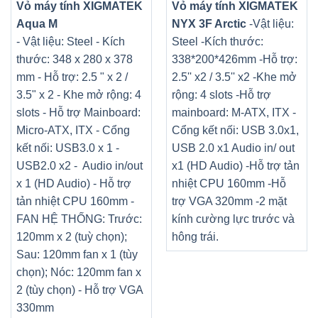
Vỏ máy tính XIGMATEK
Vỏ máy tính XIGMATEK
Aqua M
NYX 3F Arctic
-Vật liệu:
- Vật liệu: Steel - Kích
Steel -Kích thước:
thước: 348 x 280 x 378
338*200*426mm -Hỗ trợ:
mm - Hỗ trợ: 2.5 " x 2 /
2.5'' x2 / 3.5'' x2 -Khe mở
3.5" x 2 - Khe mở rộng: 4
rộng: 4 slots -Hỗ trợ
slots - Hỗ trợ Mainboard:
mainboard: M-ATX, ITX -
Micro-ATX, ITX - Cổng
Cổng kết nối: USB 3.0x1,
kết nối: USB3.0 x 1 -
USB 2.0 x1 Audio in/ out
USB2.0 x2 - Audio in/out
x1 (HD Audio) -Hỗ trợ tản
x 1 (HD Audio) - Hỗ trợ
nhiệt CPU 160mm -Hỗ
tản nhiệt CPU 160mm -
trợ VGA 320mm -2 mặt
FAN HỆ THỐNG: Trước:
kính cường lực trước và
120mm x 2 (tuỳ chọn);
hông trái.
Sau: 120mm fan x 1 (tùy
chọn); Nóc: 120mm fan x
2 (tùy chọn) - Hỗ trợ VGA
330mm