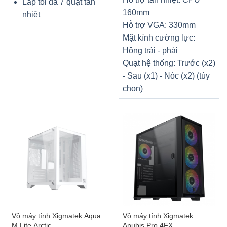
Lắp tối đa 7 quạt tản
160mm
nhiệt
Hỗ trợ VGA: 330mm
Mặt kính cường lực:
Hông trái - phải
Quạt hệ thống: Trước (x2)
- Sau (x1) - Nóc (x2) (tùy
chọn)
Vỏ máy tính Xigmatek Aqua
Vỏ máy tính Xigmatek
M Lite Arctic
Anubis Pro 4FX