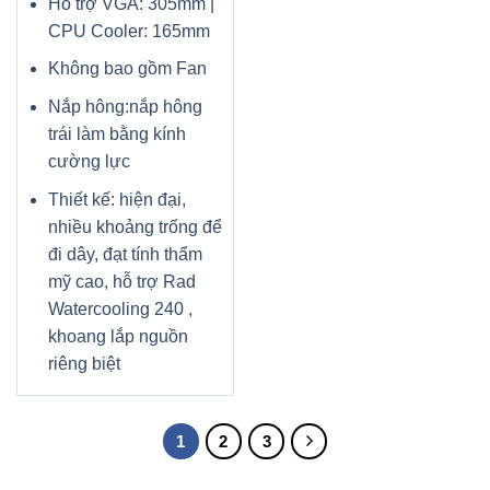
Hỗ trợ VGA: 305mm |
CPU Cooler: 165mm
Không bao gồm Fan
Nắp hông:nắp hông
trái làm bằng kính
cường lực
Thiết kế: hiện đại,
nhiều khoảng trống để
đi dây, đạt tính thẩm
mỹ cao, hỗ trợ Rad
Watercooling 240 ,
khoang lắp nguồn
riêng biệt
1
2
3