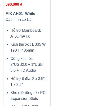
590.000
₫
MIK AH01- White
Cấu hình cơ bản
Hỗ trợ Mainboard:
ATX, mATX
Kích thước : L 335 W
190 H 435mm
Cổng kết nối:
2*USB2.0 + 1*USB
3.0 + HD Audio
Hỗ trợ ổ đĩa: 2 x 3.5” |
1 x 2.5”
Khe mở rộng : 7x PCI
Expansion Slots