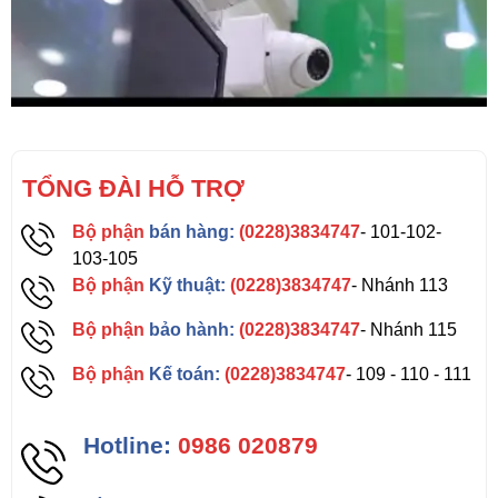
TỔNG ĐÀI HỖ TRỢ
Bộ phận
bán hàng:
(0228)3834747
- 101-102-
103-105
Bộ phận
Kỹ thuật:
(0228)3834747
- Nhánh 113
Bộ phận
bảo hành:
(0228)3834747
- Nhánh 115
Bộ phận
Kế toán:
(0228)3834747
- 109 - 110 - 111
Hotline:
0986 020879