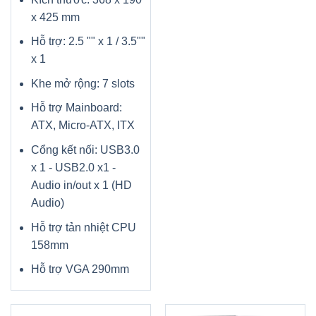
x 425 mm
Hỗ trợ: 2.5 "" x 1 / 3.5""
x 1
Khe mở rộng: 7 slots
Hỗ trợ Mainboard:
ATX, Micro-ATX, ITX
Cổng kết nối: USB3.0
x 1 - USB2.0 x1 -
Audio in/out x 1 (HD
Audio)
Hỗ trợ tản nhiệt CPU
158mm
Hỗ trợ VGA 290mm