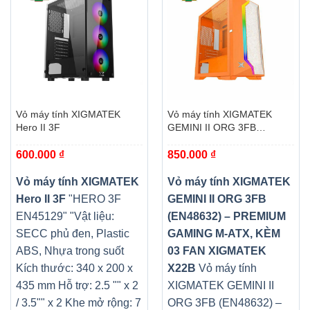
Vỏ máy tính XIGMATEK
Vỏ máy tính XIGMATEK
Hero II 3F
GEMINI II ORG 3FB
(EN48632) – PREMIUM
600.000
₫
850.000
₫
GAMING M-ATX, KÈM 03
FAN XIGMATEK X22B
Vỏ máy tính XIGMATEK
Vỏ máy tính XIGMATEK
Hero II 3F
"HERO 3F
GEMINI II ORG 3FB
EN45129" "Vật liệu:
(EN48632) – PREMIUM
SECC phủ đen, Plastic
GAMING M-ATX, KÈM
ABS, Nhựa trong suốt
03 FAN XIGMATEK
Kích thước: 340 x 200 x
X22B
Vỏ máy tính
435 mm Hỗ trợ: 2.5 "" x 2
XIGMATEK GEMINI II
/ 3.5"" x 2 Khe mở rộng: 7
ORG 3FB (EN48632) –