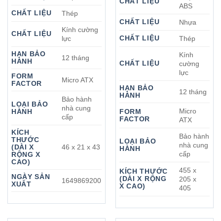
CHẤT LIỆU
ABS
CHẤT LIỆU
Thép
CHẤT LIỆU
Nhựa
Kính cường
CHẤT LIỆU
CHẤT LIỆU
lực
Thép
HẠN BẢO
Kính
12 tháng
HÀNH
CHẤT LIỆU
cường
lực
FORM
Micro ATX
FACTOR
HẠN BẢO
12 tháng
HÀNH
Bảo hành
LOẠI BẢO
nhà cung
Micro
HÀNH
FORM
cấp
FACTOR
ATX
KÍCH
Bảo hành
THƯỚC
LOẠI BẢO
nhà cung
(DÀI X
46 x 21 x 43
HÀNH
cấp
RỘNG X
CAO)
455 x
KÍCH THƯỚC
NGÀY SẢN
(DÀI X RỘNG
205 x
1649869200
XUẤT
X CAO)
405