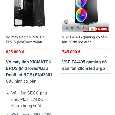
Vỏ máy tính XIGMATEK
VSP FA-405 gaming có sẵn
EROS (MidTower/Màu
fan 20cm led argb
Đen/Led RGB) EN43361
625.000
₫
745.000
₫
Vỏ máy tính XIGMATEK
VSP FA-405 gaming có
EROS (MidTower/Màu
sẵn fan 20cm led argb
Đen/Led RGB) EN43361
Cấu hình cơ bản
Vật liệu: SECC phủ
đen, Plastic ABS,
Nhựa trong suốt
Kích thước: 368 x 190