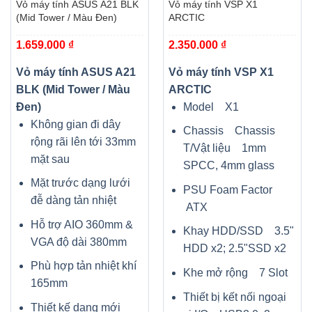
Vỏ máy tính ASUS A21 BLK
Vỏ máy tính VSP X1
(Mid Tower / Màu Đen)
ARCTIC
1.659.000
₫
2.350.000
₫
Vỏ máy tính ASUS A21
Vỏ máy tính VSP X1
BLK (Mid Tower / Màu
ARCTIC
Đen)
Model X1
Không gian đi dây
Chassis Chassis
rộng rãi lên tới 33mm
T/Vật liệu 1mm
mặt sau
SPCC, 4mm glass
Mặt trước dạng lưới
PSU Foam Factor
đễ dàng tản nhiệt
ATX
Hỗ trợ AIO 360mm &
Khay HDD/SSD 3.5"
VGA độ dài 380mm
HDD x2; 2.5"SSD x2
Phù hợp tản nhiệt khí
Khe mở rộng 7 Slot
165mm
Thiết bị kết nối ngoại
Thiết kế dạng mới