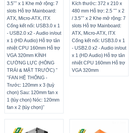
3.5"" x 1 Khe mở rộng: 7
Kích thước: 372 x 210 x
slots Hỗ trợ Mainboard:
480 mm Hỗ trợ: 2.5 "" x 2
ATX, Micro-ATX, ITX
/ 3.5"" x 2 Khe mở rộng: 7
Cổng kết nối: USB3.0 x 1
slots Hỗ trợ Mainboard:
- USB2.0 x2 - Audio in/out
ATX, Micro-ATX, ITX
x 1 (HD Audio) Hỗ trợ tản
Cổng kết nối: USB3.0 x 1
nhiệt CPU 160mm Hỗ trợ
- USB2.0 x2 - Audio in/out
VGA 320mm KÍNH
x 1 (HD Audio) Hỗ trợ tản
CƯỜNG LỰC (HÔNG
nhiệt CPU 160mm Hỗ trợ
TRÁI & MẶT TRƯỚC) "
VGA 320mm
"FAN HỆ THỐNG -
Trước: 120mm x 3 (tuỳ
chọn) Sau: 120mm fan x
1 (tùy chọn) Nóc: 120mm
fan x 2 (tùy chọn)"