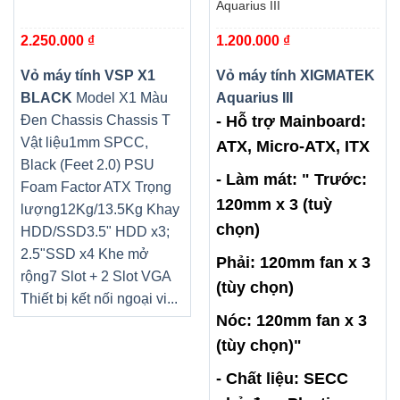
Aquarius III
2.250.000
₫
1.200.000
₫
Vỏ máy tính VSP X1
Vỏ máy tính XIGMATEK
BLACK
Model X1 Màu
Aquarius III
Đen Chassis Chassis T
- Hỗ trợ Mainboard:
Vật liệu1mm SPCC,
ATX, Micro-ATX, ITX
Black (Feet 2.0) PSU
- Làm mát: " Trước:
Foam Factor ATX Trọng
120mm x 3 (tuỳ
lượng12Kg/13.5Kg Khay
chọn)
HDD/SSD3.5" HDD x3;
2.5"SSD x4 Khe mở
Phải: 120mm fan x 3
rộng7 Slot + 2 Slot VGA
(tùy chọn)
Thiết bị kết nối ngoại vi...
Nóc: 120mm fan x 3
(tùy chọn)"
- Chất liệu: SECC