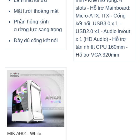
Làm mát tối ưu
mm - Khe mở rộng: 4
slots - Hỗ trợ Mainboard:
Mặt lưới thoáng mát
Micro-ATX, ITX - Cổng
Phần hông kính
kết nối: USB3.0 x 1 -
cường lực sang trọng
USB2.0 x1 - Audio in/out
x 1 (HD Audio) - Hỗ trợ
Đầy đủ cổng kết nối
tản nhiệt CPU 160mm -
Hỗ trợ VGA 320mm
MIK AH01- White