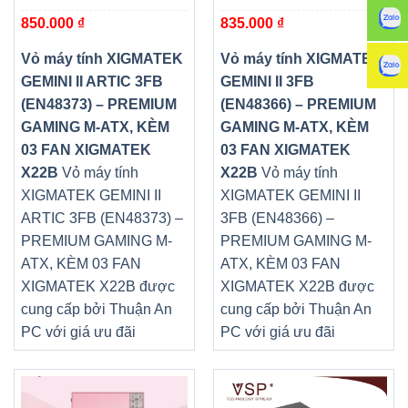
(EN48373) – PREMIUM
PREMIUM GAMING M-ATX,
850.000
₫
835.000
₫
GAMING M-ATX, KÈM 03
KÈM 03 FAN XIGMATEK
FAN XIGMATEK X22B
X22B
Vỏ máy tính XIGMATEK
Vỏ máy tính XIGMATEK
GEMINI II ARTIC 3FB
GEMINI II 3FB
(EN48373) – PREMIUM
(EN48366) – PREMIUM
GAMING M-ATX, KÈM
GAMING M-ATX, KÈM
03 FAN XIGMATEK
03 FAN XIGMATEK
X22B
Vỏ máy tính
X22B
Vỏ máy tính
XIGMATEK GEMINI II
XIGMATEK GEMINI II
ARTIC 3FB (EN48373) –
3FB (EN48366) –
PREMIUM GAMING M-
PREMIUM GAMING M-
ATX, KÈM 03 FAN
ATX, KÈM 03 FAN
XIGMATEK X22B được
XIGMATEK X22B được
cung cấp bởi Thuận An
cung cấp bởi Thuận An
PC với giá ưu đãi
PC với giá ưu đãi