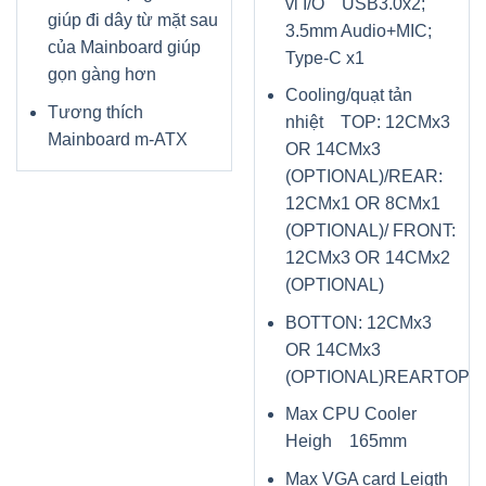
vi I/O USB3.0x2;
giúp đi dây từ mặt sau
3.5mm Audio+MIC;
của Mainboard giúp
Type-C x1
gọn gàng hơn
Cooling/quạt tản
Tương thích
nhiệt TOP: 12CMx3
Mainboard m-ATX
OR 14CMx3
(OPTIONAL)/REAR:
12CMx1 OR 8CMx1
(OPTIONAL)/ FRONT:
12CMx3 OR 14CMx2
(OPTIONAL)
BOTTON: 12CMx3
OR 14CMx3
(OPTIONAL)REARTOP
Max CPU Cooler
Heigh 165mm
Max VGA card Leigth