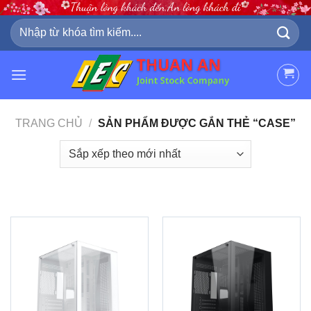
Skip
to
Tìm
kiếm:
content
TRANG CHỦ
/
SẢN PHẨM ĐƯỢC GẮN THẺ “CASE”