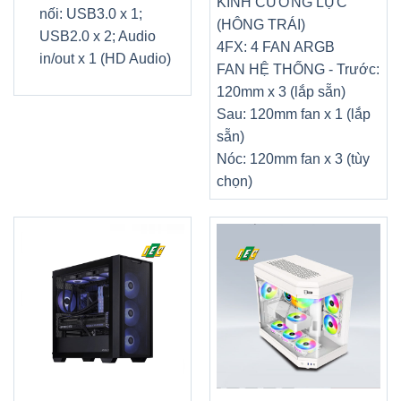
KÍNH CƯỜNG LỰC
nối: USB3.0 x 1;
(HÔNG TRÁI)
USB2.0 x 2; Audio
4FX: 4 FAN ARGB
in/out x 1 (HD Audio)
FAN HỆ THỐNG - Trước:
120mm x 3 (lắp sẵn)
Sau: 120mm fan x 1 (lắp
sẵn)
Nóc: 120mm fan x 3 (tùy
chọn)