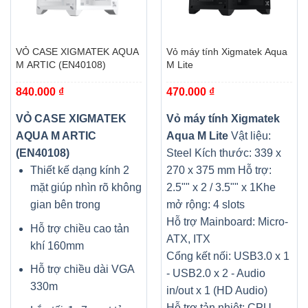
VỎ CASE XIGMATEK AQUA
Vỏ máy tính Xigmatek Aqua
M ARTIC (EN40108)
M Lite
840.000
₫
470.000
₫
VỎ CASE XIGMATEK
Vỏ máy tính Xigmatek
AQUA M ARTIC
Aqua M Lite
Vật liệu:
(EN40108)
Steel
Kích thước: 339 x
Thiết kế dạng kính 2
270 x 375 mm
Hỗ trợ:
mặt giúp nhìn rõ không
2.5"" x 2 / 3.5"" x 1
Khe
gian bên trong
mở rộng: 4 slots
Hỗ trợ Mainboard: Micro-
Hỗ trợ chiều cao tản
ATX, ITX
khí 160mm
Cổng kết nối: USB3.0 x 1
Hỗ trợ chiều dài VGA
- USB2.0 x 2 - Audio
330m
in/out x 1 (HD Audio)
Hỗ trợ tản nhiệt: CPU