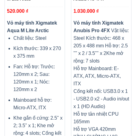
520.000
₫
1.030.000
₫
Vỏ máy tính Xigmatek
Vỏ máy tính Xigmatek
Aqua M Lite Arctic
Anubis Pro 4FX
Vật liệu:
Chất liệu: Steel
Steel
Kích thước: 468 x
205 x 488 mm
Hỗ trợ: 2.5
Kích thước: 339 x 270
"" x 2 / 3.5"" x 2
Khe mở
x 375 mm
rộng: 7 slots
Fan: Hỗ trợ: Trước:
Hỗ trợ Mainboard: E-
120mm x 2; Sau:
ATX, ATX, Micro-ATX,
120mm x 1; Nóc:
ITX
120mm x 2
Cổng kết nối: USB3.0 x 1
- USB2.0 x2 - Audio in/out
Mainboard hỗ trợ:
x 1 (HD Audio)
Micro-ATX, ITX
Hỗ trợ tản nhiệt CPU
Khe gắn ổ cứng: 2.5" x
165mm
2; 3.5" x 1; Khe mở
Hỗ trợ VGA 420mm
rộng: 4 slots; Cổng kết