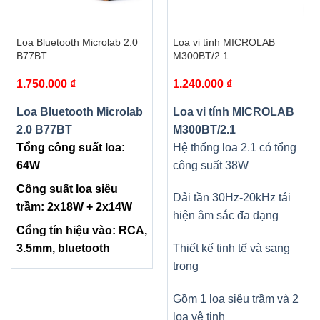
Loa Bluetooth Microlab 2.0
Loa vi tính MICROLAB
B77BT
M300BT/2.1
1.750.000
₫
1.240.000
₫
Loa Bluetooth Microlab
Loa vi tính MICROLAB
2.0 B77BT
M300BT/2.1
Tổng công suất loa:
Hệ thống loa 2.1 có tổng
64W
công suất 38W
Công suất loa siêu
Dải tần 30Hz-20kHz tái
trầm: 2x18W + 2x14W
hiện âm sắc đa dạng
Cổng tín hiệu vào: RCA,
3.5mm, bluetooth
Thiết kế tinh tế và sang
trọng
Gồm 1 loa siêu trầm và 2
loa vệ tinh