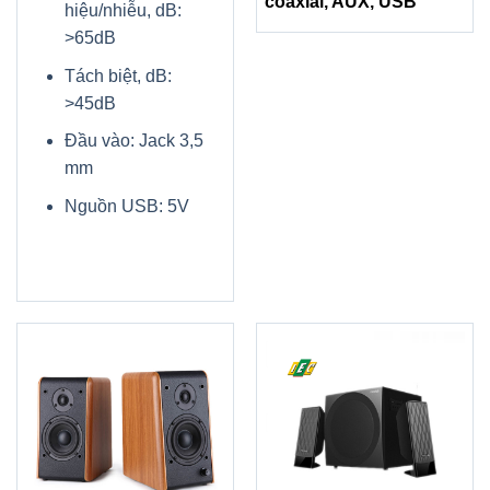
coaxial, AUX, USB
hiệu/nhiễu, dB:
>65dB
Tách biệt, dB:
>45dB
Đầu vào: Jack 3,5
mm
Nguồn USB: 5V