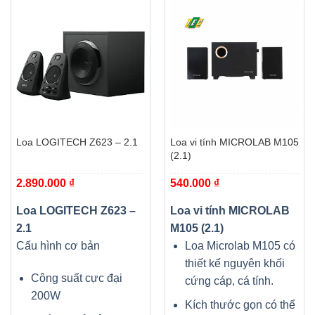
Loa LOGITECH Z623 – 2.1
Loa vi tính MICROLAB M105
(2.1)
2.890.000
₫
540.000
₫
Loa LOGITECH Z623 –
Loa vi tính MICROLAB
2.1
M105 (2.1)
Cấu hình cơ bản
Loa Microlab M105 có
thiết kế nguyên khối
Công suất cực đại
cứng cáp, cá tính.
200W
Kích thước gọn có thể