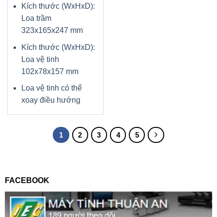
Kích thước (WxHxD):
Loa trầm
323x165x247 mm
Kích thước (WxHxD):
Loa vệ tinh
102x78x157 mm
Loa vệ tinh có thể
xoay điều hướng
1
2
3
4
5
FACEBOOK