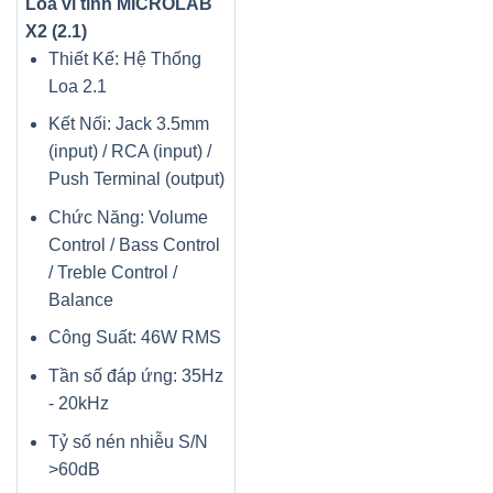
Loa vi tính MICROLAB
X2 (2.1)
Thiết Kế: Hệ Thống
Loa 2.1
Kết Nối: Jack 3.5mm
(input) / RCA (input) /
Push Terminal (output)
Chức Năng: Volume
Control / Bass Control
/ Treble Control /
Balance
Công Suất: 46W RMS
Tần số đáp ứng: 35Hz
- 20kHz
Tỷ số nén nhiễu S/N
>60dB