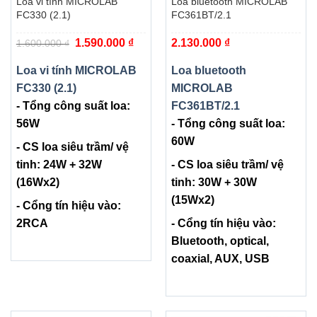
Loa vi tính MICROLAB
Loa bluetooth MICROLAB
FC330 (2.1)
FC361BT/2.1
Giá
Giá
1.590.000
₫
2.130.000
₫
1.600.000
₫
gốc
hiện
là:
tại
1.600.000 ₫.
là:
Loa vi tính MICROLAB
Loa bluetooth
1.590.000 ₫.
FC330 (2.1)
MICROLAB
- Tổng công suất loa:
FC361BT/2.1
56W
- Tổng công suất loa:
60W
- CS loa siêu trầm/ vệ
tinh: 24W + 32W
- CS loa siêu trầm/ vệ
(16Wx2)
tinh: 30W + 30W
(15Wx2)
- Cổng tín hiệu vào:
2RCA
- Cổng tín hiệu vào:
Bluetooth, optical,
coaxial, AUX, USB