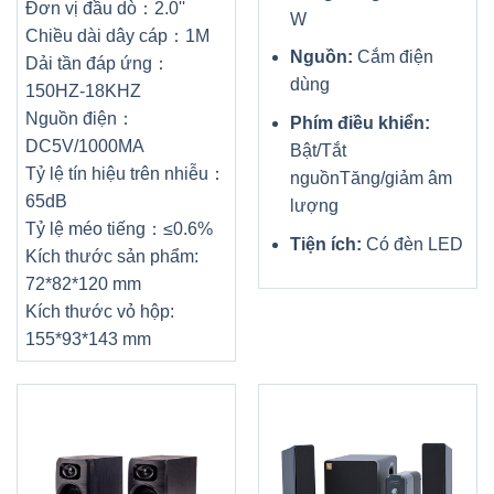
Đơn vị đầu dò：2.0''
W
Chiều dài dây cáp：1M
Nguồn:
Cắm điện
Dải tần đáp ứng：
dùng
150HZ-18KHZ
Nguồn điện：
Phím điều khiển:
DC5V/1000MA
Bật/Tắt
Tỷ lệ tín hiệu trên nhiễu：
nguồn
Tăng/giảm âm
65dB
lượng
Tỷ lệ méo tiếng：≤0.6%
Tiện ích:
Có đèn LED
Kích thước sản phẩm:
72*82*120 mm
Kích thước vỏ hộp:
155*93*143 mm