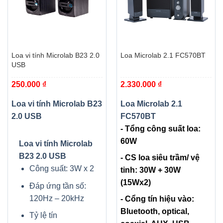
Loa vi tính Microlab B23 2.0
Loa Microlab 2.1 FC570BT
USB
250.000
₫
2.330.000
₫
Loa vi tính Microlab B23
Loa Microlab 2.1
2.0 USB
FC570BT
- Tổng công suất loa:
60W
Loa vi tính Microlab
B23 2.0 USB
- CS loa siêu trầm/ vệ
Công suất: 3W x 2
tinh: 30W + 30W
(15Wx2)
Đáp ứng tần số:
120Hz – 20kHz
- Cổng tín hiệu vào:
Bluetooth, optical,
Tỷ lệ tín