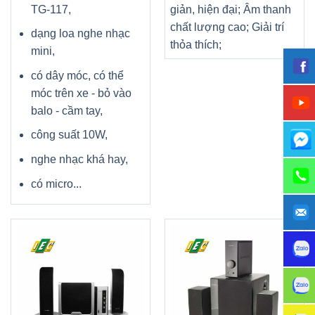
TG-117,
giản, hiện đại;
Âm thanh
chất lượng cao;
Giải trí
dạng loa nghe nhạc
thỏa thích;
mini,
có dây móc, có thể
móc trên xe - bỏ vào
balo - cầm tay,
công suất 10W,
nghe nhạc khá hay,
có micro...