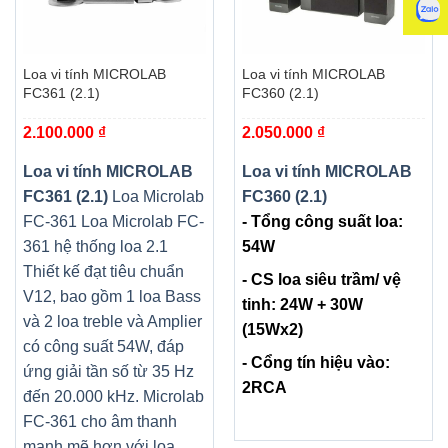
Loa vi tính MICROLAB
Loa vi tính MICROLAB
FC361 (2.1)
FC360 (2.1)
2.100.000
₫
2.050.000
₫
Loa vi tính MICROLAB
Loa vi tính MICROLAB
FC361 (2.1)
Loa Microlab
FC360 (2.1)
FC-361 Loa Microlab FC-
- Tổng công suất loa:
361 hệ thống loa 2.1
54W
Thiết kế đạt tiêu chuẩn
- CS loa siêu trầm/ vệ
V12, bao gồm 1 loa Bass
tinh: 24W + 30W
và 2 loa treble và Amplier
(15Wx2)
có công suất 54W, đáp
- Cổng tín hiệu vào:
ứng giải tần số từ 35 Hz
2RCA
đến 20.000 kHz. Microlab
FC-361 cho âm thanh
mạnh mẽ hơn với loa