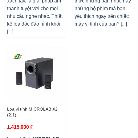
xách tay, là giải pháp âm
thức những bản nhạc hay
thanh tuyệt vời cho mọi
những bộ phim mà bạn
nhu cầu nghe nhạc. Thiết
yêu thích ngay trên chiếc
kế loa độc đáo hình khối
máy vi tính của bạn? [...]
[...]
Loa vi tính MICROLAB X2
(2.1)
1.415.000
₫