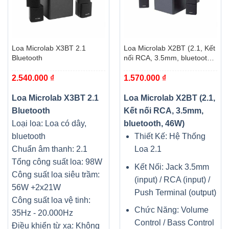
Loa Microlab X3BT 2.1
Loa Microlab X2BT (2.1, Kết
Bluetooth
nối RCA, 3.5mm, bluetooth,
46W)
2.540.000
₫
1.570.000
₫
Loa Microlab X3BT 2.1
Loa Microlab X2BT (2.1,
Bluetooth
Kết nối RCA, 3.5mm,
Loại loa: Loa có dây,
bluetooth, 46W)
bluetooth
Thiết Kế: Hệ Thống
Chuẩn âm thanh: 2.1
Loa 2.1
Tổng công suất loa: 98W
Kết Nối: Jack 3.5mm
Công suất loa siêu trầm:
(input) / RCA (input) /
56W +2x21W
Push Terminal (output)
Công suất loa vệ tinh:
Chức Năng: Volume
35Hz - 20.000Hz
Control / Bass Control
Điều khiển từ xa: Không