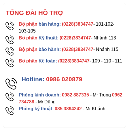
TỔNG ĐÀI HỖ TRỢ
Bộ phận
bán hàng:
(0228)3834747
- 101-102-
103-105
Bộ phận
Kỹ thuật:
(0228)3834747
- Nhánh 113
Bộ phận
bảo hành:
(0228)3834747
- Nhánh 115
Bộ phận
Kế toán:
(0228)3834747
- 109 - 110 - 111
Hotline:
0986 020879
Phòng kinh doanh:
0982 887335
- Mr Trung
0962
734788
- Mr Dũng
Phòng kỹ thuật:
085 3894242
- Mr Khánh