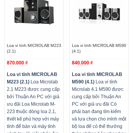
Loa vi tính MICROLAB M223
Loa vi tính MICROLAB M590
(2.1)
(4.1)
870.000
₫
840.000
₫
Loa vi tính MICROLAB
Loa vi tính MICROLAB
M223 (2.1)
Loa Microlab
M590 (4.1)
Loa vi tính
2.1 M223 được cung cấp
Microlab 4.1 M590 được
bởi Thuận An PC với giá
cung cấp bởi Thuận An
ưu đãi Loa Microlab M-
PC với giá ưu đãi Có
223 thuộc dòng loa 2.1,
phải bạn đang tìm kiếm
thiết kế phù hợp với máy
và lựa chọn cho mình một
tính để bàn và máy tính
bộ loa để có thể thưởng