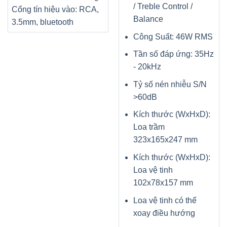
/ Treble Control /
Cổng tín hiệu vào: RCA,
Balance
3.5mm, bluetooth
Công Suất: 46W RMS
Tần số đáp ứng: 35Hz
- 20kHz
Tỷ số nén nhiễu S/N
>60dB
Kích thước (WxHxD):
Loa trầm
323x165x247 mm
Kích thước (WxHxD):
Loa vệ tinh
102x78x157 mm
Loa vệ tinh có thể
xoay điều hướng