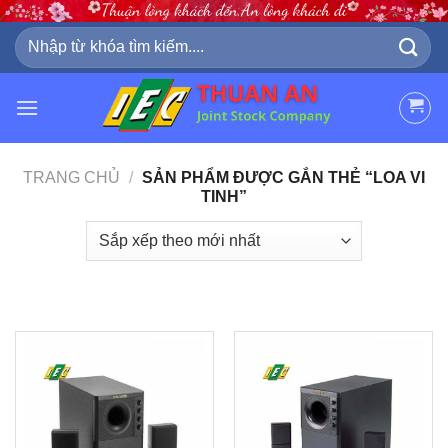
Skip
to
Tìm
kiếm:
content
TRANG CHỦ
/
SẢN PHẨM ĐƯỢC GẮN THẺ “LOA VI
TINH”